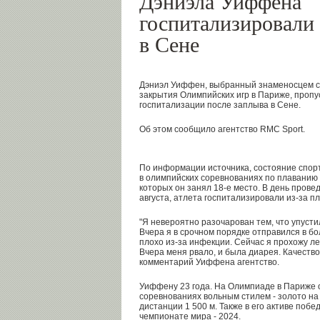
Дэниэла Уиффена
госпитализировали
в Сене
Дэниэл Уиффен, выбранный знаменосцем 
закрытия Олимпийских игр в Париже, пропу
госпитализации после заплыва в Сене.
Об этом сообщило агентство RMC Sport.
По информации источника, состояние спор
в олимпийских соревнованиях по плаванию н
которых он занял 18-е место. В день прове
августа, атлета госпитализировали из-за п
"Я невероятно разочарован тем, что упуст
Вчера я в срочном порядке отправился в бо
плохо из-за инфекции. Сейчас я прохожу ле
Вчера меня рвало, и была диарея. Качеств
комментарий Уиффена агентство.
Уиффену 23 года. На Олимпиаде в Париже о
соревнованиях вольным стилем - золото на
дистанции 1 500 м. Также в его активе побе
чемпионате мира - 2024.