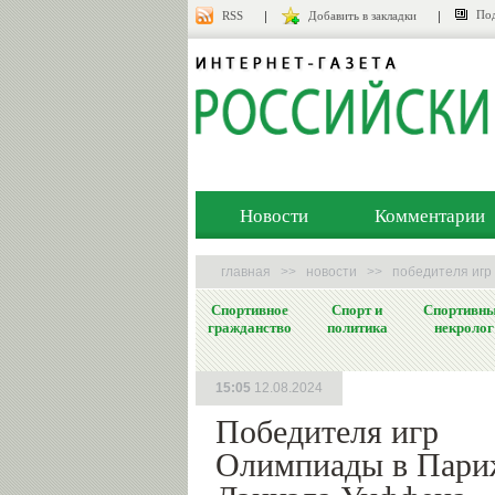
Под
RSS
Добавить в закладки
Новости
Комментарии
главная
>>
новости
>>
победителя игр
Спортивное
Спорт и
Спортивн
гражданство
политика
некролог
15:05
12.08.2024
Победителя игр
Олимпиады в Пари