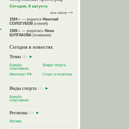
Сегодня, 8 августа
весь список
1924
г. — родился
Николай
СОЛОГУБОВ
(хоккей)
1926
г. — родилась
Нина
БУЛГАКОВА
(плавание)
1941
г. — родилась
Равиля
Сегодня в новостях
ПРОКОПЕНКО (САЛИМОВА)
(баскетбол)
Темы
(4):
1964
г. — родился
Николай
ЖУРАВСКИЙ
(гребля на байдарках
Борьба
Вокруг спорта
и каноэ)
спортивная
1964
г. — родился
Юрий ХМЫЛЕВ
Минспорт РФ
Спорт и политика
(хоккей)
читать далее
Виды спорта
(1):
Борьба
спортивная
Регионы
(1):
Москва