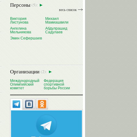
Персоны
(5):
весь список
Виктория
Михаил
Листунова
Мамиашвили
Ангелина
Абдулрашид
Мельникова
Садулаев
Эмин Сефершаев
Организации
(2):
Международный
Федерация
Олимпийский
спортивной
комитет
борьбы России