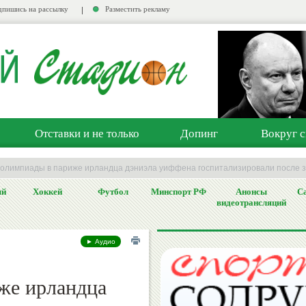
пишись на рассылку
Разместить рекламу
Отставки и не только
Допинг
Вокруг с
 олимпиады в париже ирландца дэниэла уиффена госпитализировали после з
ый
Хоккей
Футбол
Минспорт РФ
Анонсы
Са
видеотрансляций
► Аудио
же ирландца