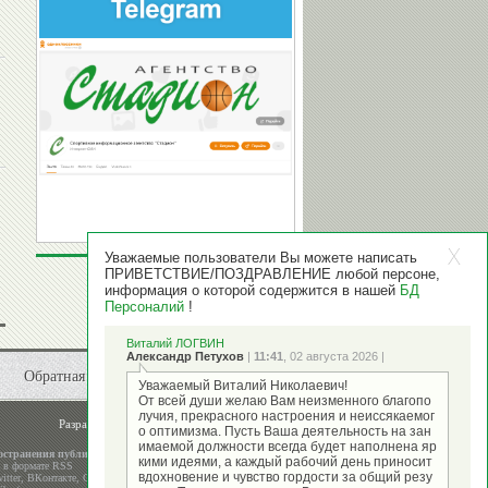
Уважаемые пользователи Вы можете написать
ПРИВЕТСТВИЕ/ПОЗДРАВЛЕНИЕ любой персоне,
информация о которой содержится в нашей
БД
Персоналий
!
Виталий ЛОГВИН
Александр Петухов
|
11:41
, 02 августа 2026 |
Обратная связь
Уважаемый Виталий Николаевич!
От всей души желаю Вам неизменного благопо
лучия, прекрасного настроения и неиссякаемог
Разработка и поддержка
ООО "Стадион"
о оптимизма. Пусть Ваша деятельность на зан
имаемой должности всегда будет наполнена яр
остранения публикаций
кими идеями, а каждый рабочий день приносит
а в формате RSS
вдохновение и чувство гордости за общий резу
itter
,
ВКонтакте
,
Google+