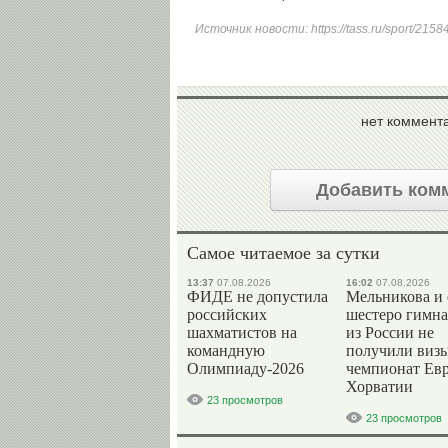
Источник новости:
https://tass.ru/sport/215
нет коммент
Добавить ком
Самое читаемое за сутки
13:37
07.08.2026
16:02
07.08.2026
ФИДЕ не допустила
Мельникова и
российских
шестеро гимна
шахматистов на
из России не
командную
получили визы
Олимпиаду-2026
чемпионат Ев
Хорватии
23 просмотров
23 просмотров