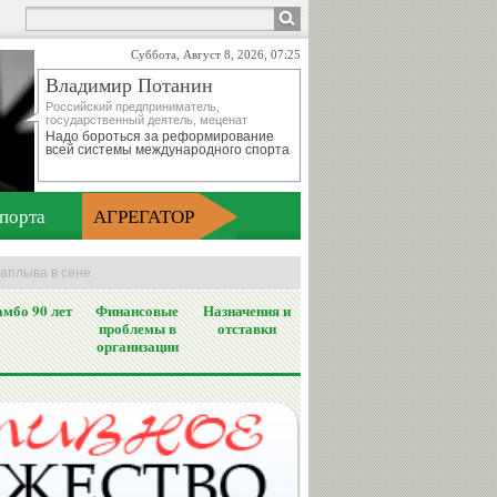
Суббота, Август 8, 2026, 07:25
Владимир Потанин
Российский предприниматель,
государственный деятель, меценат
Надо бороться за реформирование
всей системы международного спорта
порта
АГРЕГАТОР
аплыва в сене
мбо 90 лет
Финансовые
Назначения и
проблемы в
отставки
организации