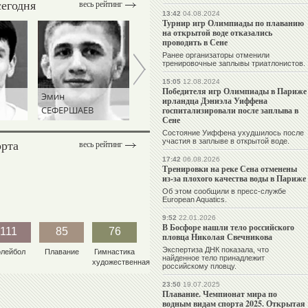
сегодня
весь рейтинг
13:42
04.08.2024
Турнир игр Олимпиады по плаванию
на открытой воде отказались
проводить в Сене
Ранее организаторы отменили
тренировочные заплывы триатлонистов.
15:05
12.08.2024
Победителя игр Олимпиады в Париже
Михаил
Абдулрашид
ирландца Дэниэла Уиффена
МАМИАШВИЛИ
САДУЛАЕВ
госпитализировали после заплыва в
Сене
Состояние Уиффена ухудшилось после
орта
участия в заплыве в открытой воде.
весь рейтинг
17:42
06.08.2026
Тренировки на реке Сена отменены
из-за плохого качества воды в Париже
Об этом сообщили в пресс-службе
European Aquatics.
9:52
22.01.2026
В Босфоре нашли тело российского
111
85
76
пловца Николая Свечникова
Экспертиза ДНК показала, что
олейбол
Плавание
Гимнастика
найденное тело принадлежит
художественная
российскому пловцу.
23:50
19.07.2025
Плавание. Чемпионат мира по
водным видам спорта 2025. Открытая