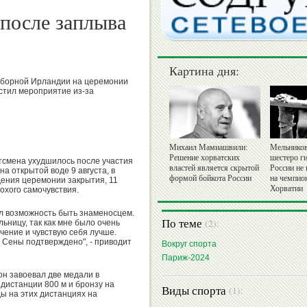
 после заплыва
Картина дня:
сборной Ирландии на церемонии
стил мероприятие из-за
Михаил Мамиашвили:
Мельников
Решение хорватских
шестеро г
тсмена ухудшилось после участия
властей является скрытой
России не
а открытой воде 9 августа, в
формой бойкота России
на чемпио
дения церемонии закрытия, 11
Хорватии
лохого самочувствия.
ил возможность быть знаменосцем.
По теме
(2):
льницу, так как мне было очень
чение и чувствую себя лучше.
о Сены подтверждено", - приводит
Вокруг спорта
Париж-2024
н завоевал две медали в
 дистанции 800 м и бронзу на
Виды спорта
(1):
ды на этих дистанциях на