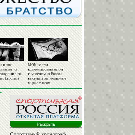
а и еще
МОК не стал
имнастов из
комментировать запрет
 получили визы
гимнасткам из России
нат Европы в
выступать на чемпионате
мира с флагом
Раскрыть
Спортивный хронограф