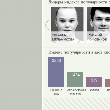
Лидеры индекса популярности 
Ангелина
Николай
Эмин
МЕЛЬНИКОВА
КУКСЕНКОВ
СЕФЕРШАЕВ
Индекс популярности видов сп
3938
1434
539
Прыжки в
Артистическое
Футбол
В
воду
плавание