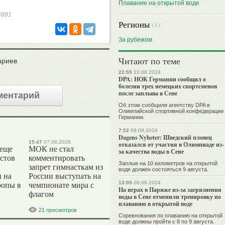
Плавание на открытой воде
84891
Регионы
(1):
За рубежом
Читают по теме
ариев
22:55
10.08.2024
DPA: НОК Германии сообщил о
болезни трех немецких спортсменов
после заплыва в Сене
ментарий
Об этом сообщили агентству DPA в
Олимпийской спортивной конфедерации
Германии.
7:52
09.08.2024
Dagens Nyheter: Шведский пловец
15:47
07.08.2026
отказался от участия в Олимпиаде из-
 еще
МОК не стал
за качества воды в Сене
стов
комментировать
Заплыв на 10 километров на открытой
запрет гимнасткам из
воде должен состояться 9 августа.
 на
России выступать на
13:05
06.08.2024
ропы в
чемпионате мира с
На играх в Париже из-за загрязнения
флагом
воды в Сене отменили тренировку по
плаванию в открытой воде
21 просмотров
Соревнования по плаванию на открытой
воде должны пройти с 8 по 9 августа.