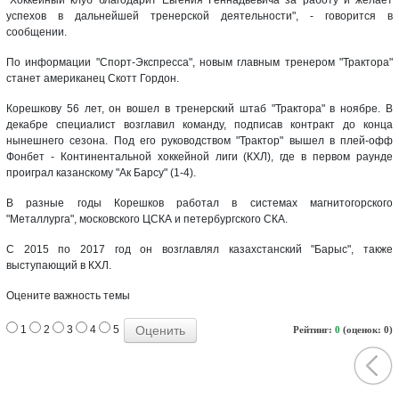
успехов в дальнейшей тренерской деятельности", - говорится в
сообщении.
По информации "Спорт-Экспресса", новым главным тренером "Трактора"
станет американец Скотт Гордон.
Корешкову 56 лет, он вошел в тренерский штаб "Трактора" в ноябре. В
декабре специалист возглавил команду, подписав контракт до конца
нынешнего сезона. Под его руководством "Трактор" вышел в плей-офф
Фонбет - Континентальной хоккейной лиги (КХЛ), где в первом раунде
проиграл казанскому "Ак Барсу" (1-4).
В разные годы Корешков работал в системах магнитогорского
"Металлурга", московского ЦСКА и петербургского СКА.
С 2015 по 2017 год он возглавлял казахстанский "Барыс", также
выступающий в КХЛ.
Оцените важность темы
1
2
3
4
5
Рейтинг:
0
(оценок: 0)