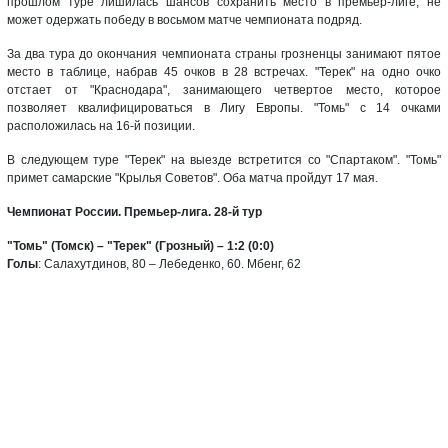
прошлом туре лишилась шансов сохранить место в премьер-лиге, не
может одержать победу в восьмом матче чемпионата подряд.
За два тура до окончания чемпионата страны грозненцы занимают пятое
место в таблице, набрав 45 очков в 28 встречах. "Терек" на одно очко
отстает от "Краснодара", занимающего четвертое место, которое
позволяет квалифицироваться в Лигу Европы. "Томь" с 14 очками
расположилась на 16-й позиции.
В следующем туре "Терек" на выезде встретится со "Спартаком". "Томь"
примет самарские "Крылья Советов". Оба матча пройдут 17 мая.
Чемпионат России. Премьер-лига. 28-й тур
"Томь" (Томск) – "Терек" (Грозный) – 1:2 (0:0)
Голы
: Салахутдинов, 80 – Лебеденко, 60. Мбенг, 62