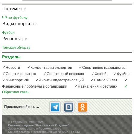
По теме
(1):
ЧР по футболу
Виды спорта
(1):
Футбол
Регионы
(1):
Томская область
Разделы
Новости
Комментарии экспертов
Спортивное гражданство
Спорт и политика
Спортивный некролог
Хоккей
Футбол
Минспорт РФ
Анонсы видеотрансляций
Самбо 90 лет
Финансовые проблемы в организации
Назначения и отставки
Обратная связь
Присоединяйтесь →
©
Стадион ®, 1998-2026
Сетевое издание "Российский Стадион"
Зарегистрировано в Роскомнадзоре
Свидетельство о регистрации Эл № ФС77-65333