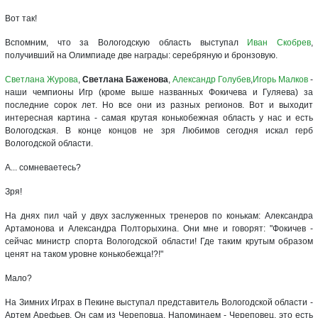
Вот так!
Вспомним, что за Вологодскую область выступал
Иван Скобрев
,
получивший на Олимпиаде две награды: серебряную и бронзовую.
Светлана Журова
,
Светлана Баженова
,
Александр Голубев
,
Игорь Малков
-
наши чемпионы Игр (кроме выше названных Фокичева и Гуляева) за
последние сорок лет. Но все они из разных регионов. Вот и выходит
интересная картина - самая крутая конькобежная область у нас и есть
Вологодская. В конце концов не зря Любимов сегодня искал герб
Вологодской области.
А... сомневаетесь?
Зря!
На днях пил чай у двух заслуженных тренеров по конькам: Александра
Артамонова и Александра Полторыхина. Они мне и говорят: "Фокичев -
сейчас министр спорта Вологодской области! Где таким крутым образом
ценят на таком уровне конькобежца!?!"
Мало?
На Зимних Играх в Пекине выступал представитель Вологодской области -
Артем Арефьев. Он сам из Череповца. Напоминаем - Череповец, это есть