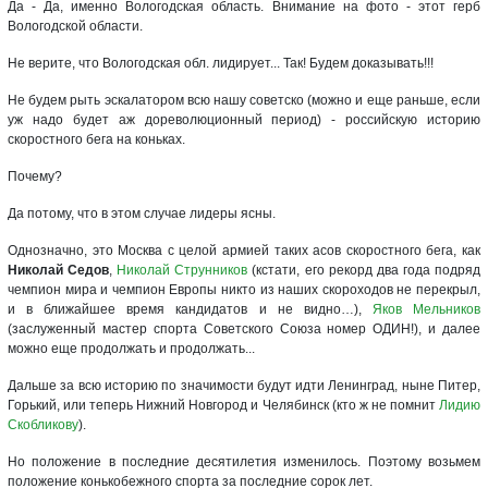
Да - Да, именно Вологодская область. Внимание на фото - этот герб
Вологодской области.
Не верите, что Вологодская обл. лидирует... Так! Будем доказывать!!!
Не будем рыть эскалатором всю нашу советско (можно и еще раньше, если
уж надо будет аж дореволюционный период) - российскую историю
скоростного бега на коньках.
Почему?
Да потому, что в этом случае лидеры ясны.
Однозначно, это Москва с целой армией таких асов скоростного бега, как
Николай Седов
,
Николай Струнников
(кстати, его рекорд два года подряд
чемпион мира и чемпион Европы никто из наших скороходов не перекрыл,
и в ближайшее время кандидатов и не видно…),
Яков Мельников
(заслуженный мастер спорта Советского Союза номер ОДИН!), и далее
можно еще продолжать и продолжать...
Дальше за всю историю по значимости будут идти Ленинград, ныне Питер,
Горький, или теперь Нижний Новгород и Челябинск (кто ж не помнит
Лидию
Скобликову
).
Но положение в последние десятилетия изменилось. Поэтому возьмем
положение конькобежного спорта за последние сорок лет.