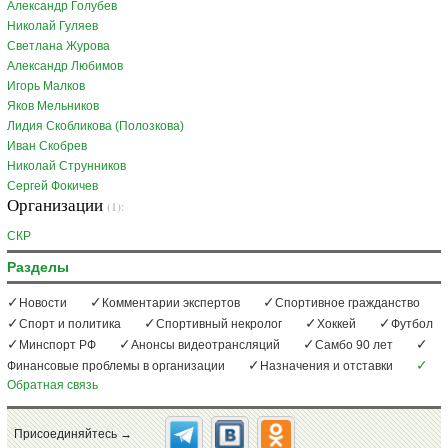
Александр Голубев
Николай Гуляев
Светлана Журова
Александр Любимов
Игорь Малков
Яков Мельников
Лидия Скобликова (Полозкова)
Иван Скобрев
Николай Струнников
Сергей Фокичев
Организации
(1):
СКР
Разделы
Новости
Комментарии экспертов
Спортивное гражданство
Спорт и политика
Спортивный некролог
Хоккей
Футбол
Минспорт РФ
Анонсы видеотрансляций
Самбо 90 лет
Финансовые проблемы в организации
Назначения и отставки
Обратная связь
Присоединяйтесь →