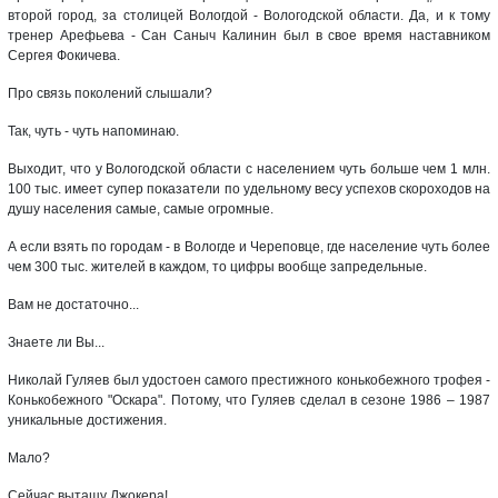
второй город, за столицей Вологдой - Вологодской области. Да, и к тому
тренер Арефьева - Сан Саныч Калинин был в свое время наставником
Сергея Фокичева.
Про связь поколений слышали?
Так, чуть - чуть напоминаю.
Выходит, что у Вологодской области с населением чуть больше чем 1 млн.
100 тыс. имеет супер показатели по удельному весу успехов скороходов на
душу населения самые, самые огромные.
А если взять по городам - в Вологде и Череповце, где население чуть более
чем 300 тыс. жителей в каждом, то цифры вообще запредельные.
Вам не достаточно...
Знаете ли Вы...
Николай Гуляев был удостоен самого престижного конькобежного трофея -
Конькобежного "Оскара". Потому, что Гуляев сделал в сезоне 1986 – 1987
уникальные достижения.
Мало?
Сейчас вытащу Джокера!