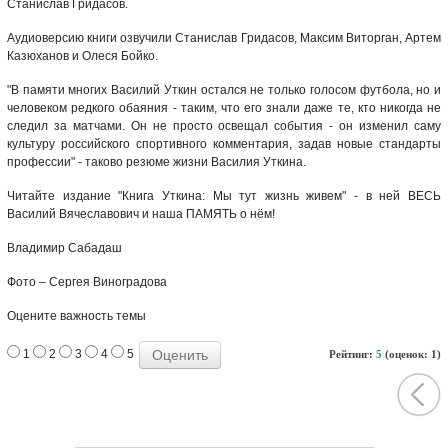
Станислав Гридасов.
Аудиоверсию книги озвучили Станислав Гридасов, Максим Виторган, Артем
Казюханов и Олеся Бойко.
"В памяти многих Василий Уткин остался не только голосом футбола, но и
человеком редкого обаяния - таким, что его знали даже те, кто никогда не
следил за матчами. Он не просто освещал события - он изменил саму
культуру российского спортивного комментария, задав новые стандарты
профессии" - таково резюме жизни Василия Уткина.
Читайте издание "Книга Уткина: Мы тут жизнь живем" - в ней ВЕСЬ
Василий Вячеславович и наша ПАМЯТЬ о нём!
Владимир Сабадаш
Фото – Сергея Виноградова
Оцените важность темы
1
2
3
4
5
Рейтинг:
5
(оценок: 1)