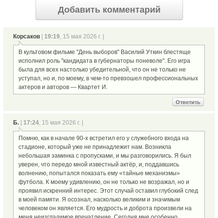
Добавить комментарий
Корсаков
|
19:19
, 15 мая 2026 г. |
В культовом фильме "День выборов" Василий Уткин блестяще
исполнил роль "кандидата в губернаторы поневоле". Его игра
была для всех настолько убедительной, что он не только не
уступал, но и, по моему, в чем-то превзошел профессиональных
актеров и авторов — Квартет И.
Ответить
Б.
|
17:24
, 15 мая 2026 г. |
Помню, как в начале 90-х встретил его у служебного входа на
стадионе, который уже не принадлежит нам. Возникла
небольшая заминка с пропусками, и мы разговорились. Я был
уверен, что передо мной известный актёр, и, поддавшись
волнению, попытался показать ему «тайные механизмы»
футбола. К моему удивлению, он не только не возражал, но и
проявил искренний интерес. Этот случай оставил глубокий след
в моей памяти. Я осознал, насколько великим и значимым
человеком он является. Его мудрость и доброта произвели на
меня неизгладимое впечатление. Сегодня мне особенно