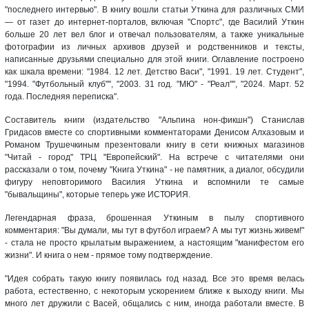
"последнего интервью". В книгу вошли статьи Уткина для различных СМИ
— от газет до интернет-порталов, включая "Спортс", где Василий Уткин
больше 20 лет вел блог и отвечал пользователям, а также уникальные
фотографии из личных архивов друзей и родственников и тексты,
написанные друзьями специально для этой книги.
Оглавление построено
как шкала времени: "1984. 12 лет. Детство Васи", "1991. 19 лет. Студент",
"1994. "Футбольный клуб"", "2003. 31 год. "МЮ" - "Реал"", "2024. Март. 52
года. Последняя переписка".
Составитель книги (издательство "Альпина нон-фикшн") Станислав
Гридасов вместе со спортивными комментаторами Денисом Алхазовым и
Романом Трушечкиным презентовали книгу в сети книжных магазинов
"Читай - город" ТРЦ "Европейский". На встрече с читателями они
рассказали о том, почему "Книга Уткина" - не памятник, а диалог, обсудили
фигуру неповторимого Василия Уткина и вспомнили те самые
"бывальщины", которые теперь уже ИСТОРИЯ.
Легендарная фраза, брошенная Уткиным в пылу спортивного
комментария: "Вы думали, мы тут в футбол играем? А мы тут жизнь живем!"
- стала не просто крылатым выражением, а настоящим "манифестом его
жизни". И книга о нем - прямое тому подтверждение.
"Идея собрать такую книгу появилась год назад. Все это время велась
работа, естественно, с некоторым ускорением ближе к выходу книги. Мы
много лет дружили с Васей, общались с ним, иногда работали вместе. В