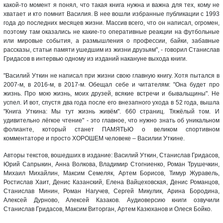
какой-то момент я понял, что такая книга нужна и важна для тех, кому не
хватает и кто помнит Василия. В нее вошли избранные публикации с 1993
года до последних месяцев жизни. Массив всего, что он написал, огромен,
поэтому там оказались не какие-то оперативные реакции на футбольные
или мировые события, а размышления о профессии, байки, забавные
рассказы, статьи памяти ушедшим из жизни друзьям", - говорил Станислав
Гридасов в интервью одному из изданий накануне выхода книги.
"Василий Уткин не написал при жизни свою главную книгу. Хотя пытался в
2007-м, в 2016-м, в 2017-м. Обещал себе и читателям: "Она будет про
жизнь. Про мою жизнь, моих друзей, всякие встречи и бывальщины". Не
успел. И вот, спустя два года после его внезапного ухода в 52 года, вышла
"Книга Уткина: Мы тут жизнь живём". 660 страниц. Тяжёлый том. И
удивительно лёгкое чтение" - это главное, что нужно знать об уникальном
фолианте, который станет ПАМЯТЬЮ о великом спортивном
комментаторе и просто ХОРОШЕМ человеке – Василии Уткине.
Авторы текстов, вошедших в издание: Василий Уткин, Станислав Гридасов,
Юрий Сапрыкин, Анна Волкова, Владимир Стогниенко, Роман Трушечкин,
Михаил Михайлин, Максим Семеляк, Артем Борисов, Тимур Журавель,
Ростислав Хаит, Денис Казанский, Елена Вайцеховская, Денис Романцов,
Станислав Минин, Роман Нагучев, Сергей Микулик, Арина Бородина,
Алексей Дурново, Алексей Казаков. Аудиоверсию книги озвучили
Станислав Гридасов, Максим Виторган, Артем Казюханов и Олеся Бойко.