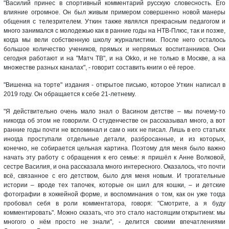
"Василий принес в спортивный комментарий русскую словесность. Его
влияние огромное. Он был живым примером совершенно новой манеры
общения с телезрителем. Уткин также являлся прекрасным педагогом и
много занимался с молодежью как в ранние годы на НТВ-Плюс, так и позже,
когда мы вели собственную школу журналистики. После него осталось
большое количество учеников, прямых и непрямых воспитанников. Они
сегодня работают и на "Матч ТВ", и на Okko, и не только в Москве, а на
множестве разных каналах", - говорит составить книги о её герое.
"Вишенка на торте" издания - открытое письмо, которое Уткин написал в
2019 году. Он обращается к себе 21-летнему.
"Я действительно очень мало знал о Васином детстве – мы почему-то
никогда об этом не говорили. О студенчестве он рассказывал много, а вот
ранние годы почти не вспоминал и сам о них не писал. Лишь в его статьях
иногда проступали отдельные детали, разбросанные, и из которых,
конечно, не собирается цельная картина. Поэтому для меня было важно
начать эту работу с обращения к его семье: я пришёл к Анне Волковой,
сестре Василия, и она рассказала много интересного. Оказалось, что почти
всё, связанное с его детством, было для меня новым. И трогательные
истории – вроде тех тапочек, которые он шил для кошки, – и детские
фотографии в хоккейной форме, и воспоминания о том, как он уже тогда
пробовал себя в роли комментатора, говоря: "Смотрите, а я буду
комментировать". Можно сказать, что это стало настоящим открытием: мы
многого о нём просто не знали", - делится своими впечатлениями