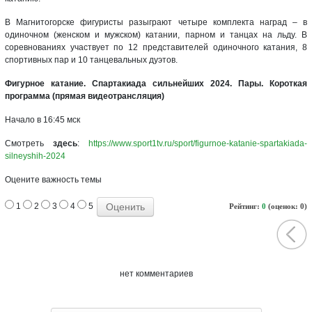
В Магнитогорске фигуристы разыграют четыре комплекта наград – в
одиночном (женском и мужском) катании, парном и танцах на льду. В
соревнованиях участвует по 12 представителей одиночного катания, 8
спортивных пар и 10 танцевальных дуэтов.
Фигурное катание. Спартакиада сильнейших 2024. Пары. Короткая
программа (прямая видеотрансляция)
Начало в 16:45 мск
Смотреть
здесь
:
https://www.sport1tv.ru/sport/figurnoe-katanie-spartakiada-
silneyshih-2024
Оцените важность темы
1
2
3
4
5
Рейтинг:
0
(оценок: 0)
нет комментариев