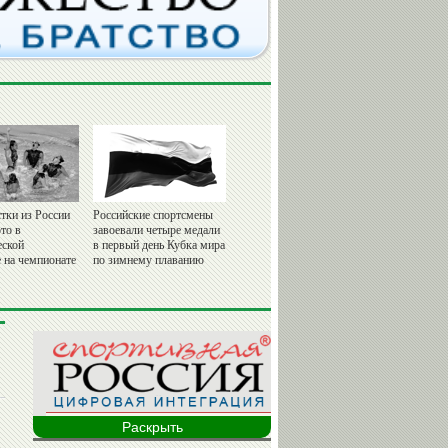
тки из России
Российские спортсмены
то в
завоевали четыре медали
еской
в первый день Кубка мира
 на чемпионате
по зимнему плаванию
Раскрыть