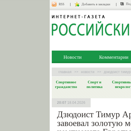
Под
RSS
Добавить в закладки
Новости
Комментарии
главная
>>
новости
>>
дзюдоист тимур
Спортивное
Спорт и
Спортивн
гражданство
политика
некролог
20:07
18.04.2026
Дзюдоист Тимур А
завоевал золотую м