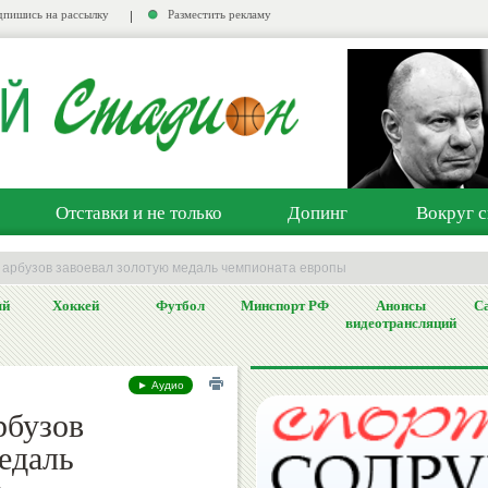
пишись на рассылку
Разместить рекламу
Отставки и не только
Допинг
Вокруг с
 арбузов завоевал золотую медаль чемпионата европы
ый
Хоккей
Футбол
Минспорт РФ
Анонсы
Са
видеотрансляций
► Аудио
рбузов
едаль