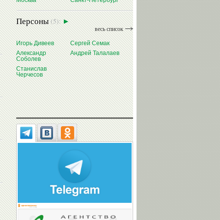
Москва
Санкт-Петербург
Персоны
(5):
весь список
Игорь Дивеев
Сергей Семак
Александр
Андрей Талалаев
Соболев
Станислав
Черчесов
Сергей
СЕМАК