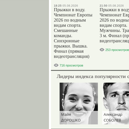
18:25
05.08.2026
21:50
05.08.2026
Прыжки в воду.
Прыжки в воду
Чемпионат Европы
Чемпионат Ев
2026 по водным
2026 по водн
видам спорта.
видам спорта.
Смешанные
Мужчины. Тр
команды.
3 м. Финал (п
Синхронные
видеотрансляц
прыжки. Вышка.
253 просмотров
Финал (прямая
видеотрансляция)
716 просмотров
Лидеры индекса популярности 
Майя
Александр
ДОРОШКО
СОБОЛЕВ