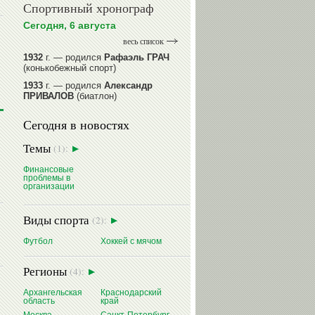
Спортивный хронограф
Сегодня, 6 августа
весь список
1932
г. — родился
Рафаэль ГРАЧ
(конькобежный спорт)
1933
г. — родился
Александр
ПРИВАЛОВ
(биатлон)
1939
г. — родился
Анатолий
Сегодня в новостях
ИОНОВ
(хоккей)
1939
г. — родился
Анатолий
Темы
(1):
ЦАРИК
(борьба вольная)
1946
Финансовые
г. — родился
Виктор
проблемы в
БАЖЕНОВ
(фехтование)
организации
читать далее
Виды спорта
(2):
Футбол
Хоккей с мячом
Регионы
(4):
Архангельская
Краснодарский
область
край