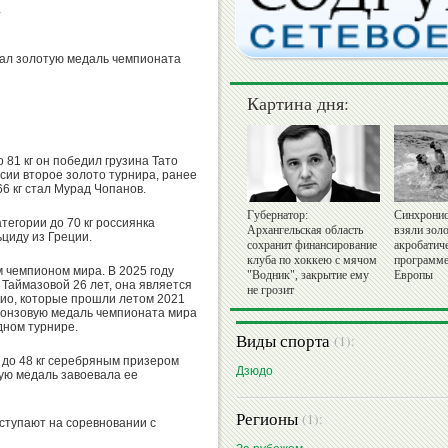
ы
ал золотую медаль чемпионата
Картина дня:
 81 кг он победил грузина Тато
сии второе золото турнира, ранее
6 кг стал Мурад Чопанов.
Губернатор:
Синхронис
тегории до 70 кг россиянка
Архангельская область
взяли золо
циду из Греции.
сохранит финансирование
акробатич
клуба по хоккею с мячом
программе
м чемпионом мира. В 2025 году
"Водник", закрытие ему
Европы
Таймазовой 26 лет, она является
не грозит
кио, которые прошли летом 2021
бронзовую медаль чемпионата мира
дном турнире.
Виды спорта
(1):
и до 48 кг серебряным призером
Дзюдо
вую медаль завоевала ее
Регионы
(1):
ступают на соревновании с