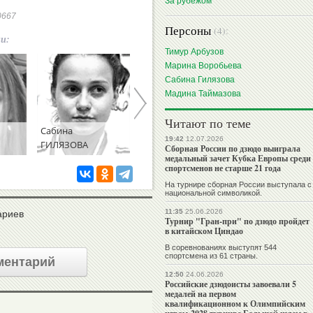
За рубежом
50667
Персоны
(4):
ии:
Тимур Арбузов
Марина Воробьева
Сабина Гилязова
Мадина Таймазова
Читают по теме
Сабина
Мадина
19:42
12.07.2026
ГИЛЯЗОВА
ТАЙМАЗОВА
Сборная России по дзюдо выиграла
медальный зачет Кубка Европы среди
спортсменов не старше 21 года
На турнире сборная России выступала с
национальной символикой.
11:35
25.06.2026
ариев
Турнир "Гран-при" по дзюдо пройдет
в китайском Циндао
В соревнованиях выступят 544
спортсмена из 61 страны.
ментарий
12:50
24.06.2026
Российские дзюдоисты завоевали 5
медалей на первом
квалификационном к Олимпийским