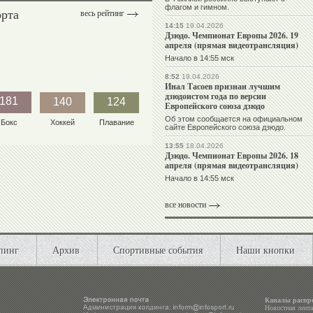
флагом и гимном.
орта
весь рейтинг
14:15
19.04.2026
Дзюдо. Чемпионат Европы 2026. 19
апреля (прямая видеотрансляция)
Начало в 14:55 мск
8:52
19.04.2026
Инал Тасоев признан лучшим
дзюдоистом года по версии
181
140
124
Европейского союза дзюдо
Об этом сообщается на официальном
Бокс
Хоккей
Плавание
сайте Европейского союза дзюдо.
13:55
18.04.2026
Дзюдо. Чемпионат Европы 2026. 18
апреля (прямая видеотрансляция)
Начало в 14:55 мск
все новости
пинг
Архив
Спортивные события
Наши кнопки
Каналы распр
Новостная лент