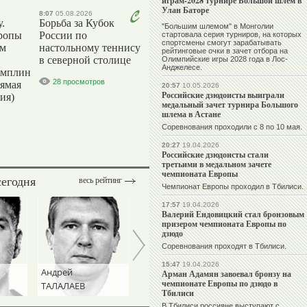
играм-2028 турнире Большой шлем в
Улан Баторе
8:07
05.08.2026
.
Борьба за Кубок
"Большим шлемом" в Монголии
ропы
России по
стартовала серия турниров, на которых
спортсмены смогут зарабатывать
ым
настольному теннису
рейтинговые очки в зачет отбора на
в северной столице
Олимпийские игры 2028 года в Лос-
Анджелесе.
амплин
28 просмотров
рямая
20:57
10.05.2026
Российские дзюдоисты выиграли
ия)
медальный зачет турнира Большого
шлема в Астане
Соревнования проходили с 8 по 10 мая.
20:27
19.04.2026
Российские дзюдоисты стали
третьими в медальном зачете
чемпионата Европы
сегодня
весь рейтинг
Чемпионат Европы проходил в Тбилиси.
17:57
19.04.2026
Валерий Ендовицкий стал бронзовым
призером чемпионата Европы по
дзюдо
Соревнования проходят в Тбилиси.
15:47
19.04.2026
Андрей
Игорь
Станислав
Арман Адамян завоевал бронзу на
чемпионате Европы по дзюдо в
ТАЛАЛАЕВ
ДИВЕЕВ
ЧЕРЧЕСОВ
Тбилиси
В Тбилиси россияне выступают с