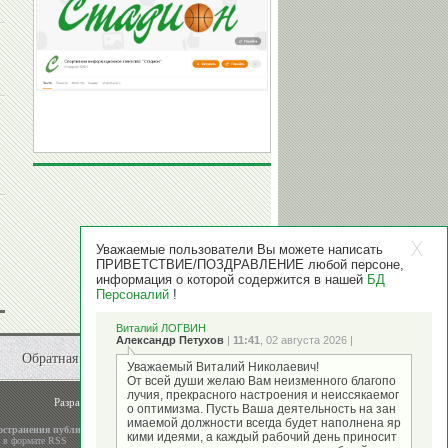
Уважаемые пользователи Вы можете написать
ПРИВЕТСТВИЕ/ПОЗДРАВЛЕНИЕ любой персоне,
информация о которой содержится в нашей
БД
Персоналий
!
Виталий ЛОГВИН
Александр Петухов
|
11:41
, 02 августа 2026 |
Обратная связь
Уважаемый Виталий Николаевич!
От всей души желаю Вам неизменного благопо
лучия, прекрасного настроения и неиссякаемог
Разработка и поддержка
ООО "Стадион"
о оптимизма. Пусть Ваша деятельность на зан
имаемой должности всегда будет наполнена яр
остранения публикаций
кими идеями, а каждый рабочий день приносит
а в формате RSS