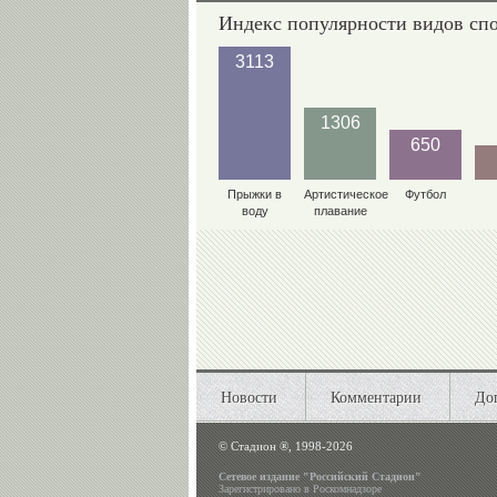
Индекс популярности видов сп
3113
1306
650
Прыжки в
Артистическое
Футбол
воду
плавание
Новости
Комментарии
До
©
Стадион ®, 1998-2026
Сетевое издание "Российский Стадион"
Зарегистрировано в Роскомнадзоре