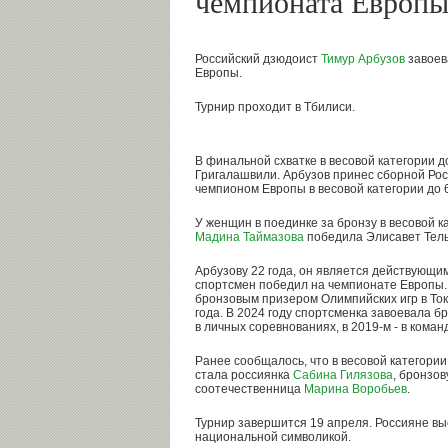
чемпионата Европ
Российский дзюдоист
Тимур Арбузов
завоев
Европы.
Турнир проходит в Тбилиси.
В финальной схватке в весовой категории до
Григалашвили. Арбузов принес сборной Рос
чемпионом Европы в весовой категории до 6
У женщин в поединке за бронзу в весовой ка
Мадина Таймазова
победила Элисавет Тель
Арбузову 22 года, он является действующи
спортсмен победил на чемпионате Европы. 
бронзовым призером Олимпийских игр в То
года. В 2024 году спортсменка завоевала 
в личных соревнованиях, в 2019-м - в коман
Ранее сообщалось, что в весовой категори
стала россиянка
Сабина Гилязова
, бронзо
соотечественница
Марина Воробьев
.
Турнир завершится 19 апреля. Россияне вы
национальной символикой.