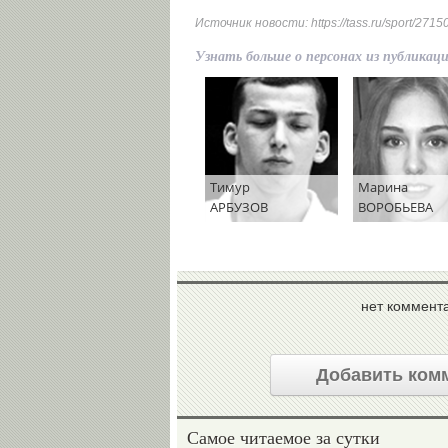
Источник новости:
https://tass.ru/sport/271
Узнать больше о персонах из публикац
Тимур
Марина
АРБУЗОВ
ВОРОБЬЕВА
нет коммент
Добавить ком
Самое читаемое за сутки