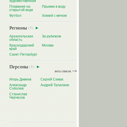
художественная
Плавание на
Прыжки в воду
открытой воде
Футбол
Хоккей с мячом
Регионы
(5):
Архангельская
За рубежом
область
Краснодарский
Москва
край
Санкт-Петербург
Персоны
(5):
весь список
Игорь Дивеев
Сергей Семак
Александр
Андрей Талалаев
Соболев
Станислав
Черчесов