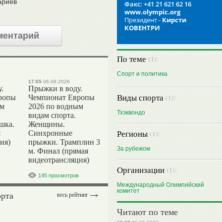
ариев
Факс: +41 21 621 62 16
www.olympic.org
Президент -
Кирсти
КОВЕНТРИ
ментарий
По теме
(1):
Спорт и политика
17:05
06.08.2026
.
Прыжки в воду.
Виды спорта
(1):
ропы
Чемпионат Европы
ым
2026 по водным
Тхэквондо
видам спорта.
шка.
Женщины.
Регионы
я
Синхронные
(1):
ия)
прыжки. Трамплин 3
За рубежом
м. Финал (прямая
видеотрансляция)
Организации
(1):
145 просмотров
Международный Олимпийский
комитет
орта
весь рейтинг
Читают по теме