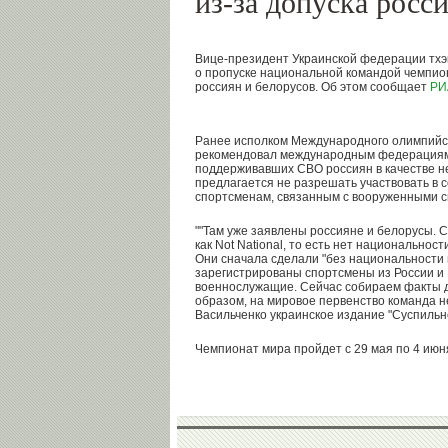
из-за допуска росс
Вице-президент Украинской федерации тхэ
о пропуске национальной командой чемпион
россиян и белорусов. Об этом сообщает
РИ
Ранее исполком Международного олимпийск
рекомендовал международным федерациям 
поддерживавших СВО россиян в качестве н
предлагается не разрешать участвовать в 
спортсменам, связанным с вооруженными с
""Там уже заявлены россияне и белорусы. С
как Not National, то есть нет национальност
Они сначала сделали "без национальности г
зарегистрированы спортсмены из России и 
военнослужащие. Сейчас собираем факты д
образом, на мировое первенство команда не
Васильченко украинское издание "Суспильн
Чемпионат мира пройдет с 29 мая по 4 июня