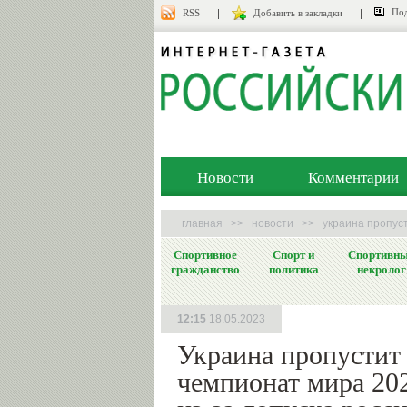
Под
RSS
Добавить в закладки
Новости
Комментарии
главная
>>
новости
>>
украина пропуст
Спортивное
Спорт и
Спортивн
гражданство
политика
некролог
12:15
18.05.2023
Украина пропустит
чемпионат мира 20