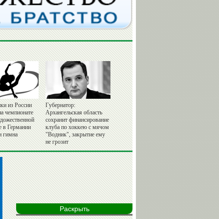
ки из России
Губернатор:
на чемпионате
Архангельская область
удожественной
сохранит финансирование
е в Германии
клуба по хоккею с мячом
и гимна
"Водник", закрытие ему
не грозит
Раскрыть