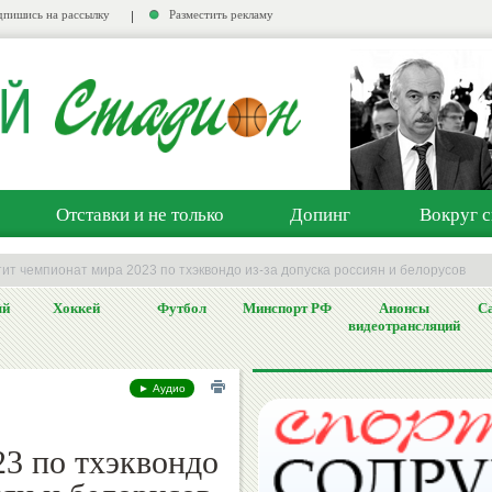
пишись на рассылку
Разместить рекламу
Отставки и не только
Допинг
Вокруг с
ит чемпионат мира 2023 по тхэквондо из-за допуска россиян и белорусов
ый
Хоккей
Футбол
Минспорт РФ
Анонсы
Са
видеотрансляций
► Аудио
23 по тхэквондо