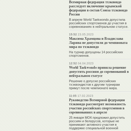
Всемирная федерация тхэквондо
расследует включение крымской
федерации в состав Союза тхэквондо
России
В апреле World Taekwondo допустила
российских спортсменов до участия в
соревнованиях в нейтральном статусе.
15:52
23.05.2023
Максима Храмцова и Владислава
Ларина не допустили до чемпионата
мира по тхэквондо
На турнир допущены 14 российских
спортсменов.
12:52
04.04.2023
World Taekwondo приняла решение
допустить россиян до соревнований в
нейтральном статусе
Решение о допуске российских
тхэквондистов к другим турнирам
примут после чемпионате мира.
11:05
17.02.2023
Руководство Всемирной федерации
тхэквондо рассмотрит возможность
участия российских спортсменов в
соревнованиях в апреле
25 января МОК предложил допустить
россиян и белорусов, которые не
принимают активного участия в
поддержке специальной военной