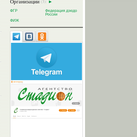
Организации
(3):
ФГР
Федерация дзюдо
России
ФИЖ