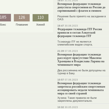
18:07
31.01.2026
Всемирная федерация тхэквондо
допустила спортсменов из России до
соревнований с флагом и гимном
Решение было принято на заседании в
185
126
110
ОАЭ.
Бокс
Плавание
Хоккей
18:47
30.08.2023
Федерацию тхэквондо ITF России
приняли в состав Азиатской
федерации тхэквондо ITF
Тхэквондо ITF не является
олимпийским видом спорта.
21:39
07.06.2023
Всемирная федерация тхэквондо
расследует присутствие Максима
Храмцова и Владислава Ларина на
чемпионате мира
Два россиянина не были допущены на
турнир в Баку.
10:57
07.06.2023
Всемирная федерация тхэквондо
запретила российским спортсменам
ассоциировать медали чемпионата
мира со своей страной
Хузина: Такие правила не были
закреплены документально.
10:32
30.05.2023