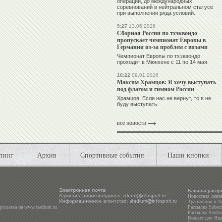
операции, до международных
соревнований в нейтральном статусе
при выполнении ряда условий.
9:27
13.05.2026
Сборная России по тхэквондо
пропускает чемпионат Европы в
Германии из-за проблем с визами
Чемпионат Европы по тхэквондо
проходит в Мюнхене с 11 по 14 мая.
10:22
09.01.2026
Максим Храмцов: Я хочу выступать
под флагом и гимном России
Храмцов: Если нас не вернут, то я не
буду выступать.
все новости
пинг
Архив
Спортивные события
Наши кнопки
Каналы распр
Новостная лент
Трансляции в
Tw
ерссылка на
www.stadium.ru
Рассылка Subscri
Рассылка Stadiu
Виджет для Янд