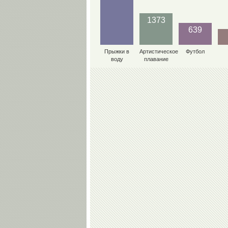
1373
639
Прыжки в
Артистическое
Футбол
воду
плавание