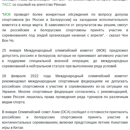
ТАСС
со ссылкой на агентство Рёнхап.
"
МОК
проведет более конкретные обсуждения по вопросу допуска
спортсменов [из России и Белоруссии] на заседании исполнительного
комитета в конце марта. В зависимости от результатов мы решим, смогут
ли российские и белорусские спортсмены принять участие в
соревнованиях под эгидой организации начиная с апреля", - сказал Чон
Вон Чо.
25 января Международный олимпийский комитет (МОК) предложил
допустить россиян и белорусов, которые не принимают активного участия
в поддержке специальной военной операции, до международных
соревнований в нейтральном статусе при выполнении ряда условий.
28 февраля 2022 года Международный олимпийский комитет
рекомендовал международным спортивным федерациям не допускать
российских спортсменов к участию в соревнованиях из-за ситуации на
Украине. Многие спортивные федерации согласились с рекомендацией,
также Россия лишилась права проведения ряда турниров по различным
видам спорта.
В январе Олимпийский совет Азии (ОСА) сообщил о готовности пригласить
российских и белорусских спортсменов принять участие в
континентальных соревнованиях, включая предстоящие летние Азиатские
игры в Китае.