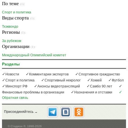
По теме
(1):
Спорт и политика
Виды спорта
(1):
Тхэквондо
Регионы
(1):
За рубежом
Организации
(1):
Международный Олимпийский комитет
Разделы
Новости
Комментарии экспертов
Спортивное гражданство
Спорт и политика
Спортивный некролог
Хоккей
Футбол
Минспорт РФ
Анонсы видеотрансляций
Самбо 90 лет
Финансовые проблемы в организации
Назначения и отставки
Обратная связь
Присоединяйтесь →
©
Стадион ®, 1998-2026