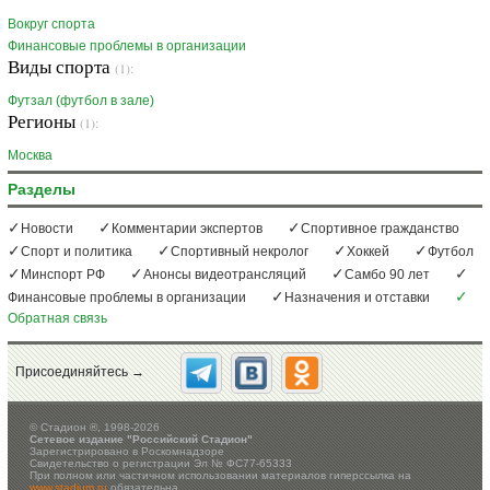
Вокруг спорта
Финансовые проблемы в организации
Виды спорта
(1):
Футзал (футбол в зале)
Регионы
(1):
Москва
Разделы
Новости
Комментарии экспертов
Спортивное гражданство
Спорт и политика
Спортивный некролог
Хоккей
Футбол
Минспорт РФ
Анонсы видеотрансляций
Самбо 90 лет
Финансовые проблемы в организации
Назначения и отставки
Обратная связь
Присоединяйтесь →
©
Стадион ®, 1998-2026
Сетевое издание "Российский Стадион"
Зарегистрировано в Роскомнадзоре
Свидетельство о регистрации Эл № ФС77-65333
При полном или частичном использовании материалов гиперссылка на
www.stadium.ru
обязательна