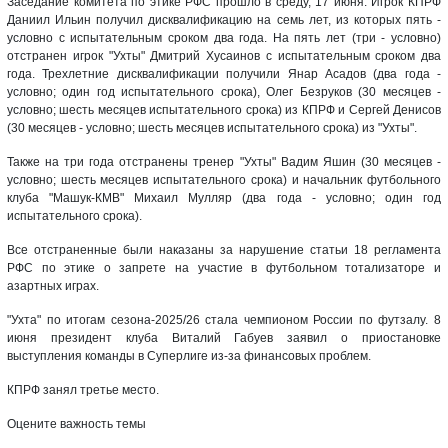
Заседание комитета по этике РФС прошло в среду, 17 июня. Игрок КПРФ
Даниил Ильин получил дисквалификацию на семь лет, из которых пять -
условно с испытательным сроком два года. На пять лет (три - условно)
отстранен игрок "Ухты" Дмитрий Хусаинов с испытательным сроком два
года. Трехлетние дисквалификации получили Янар Асадов (два года -
условно; один год испытательного срока), Олег Безруков (30 месяцев -
условно; шесть месяцев испытательного срока) из КПРФ и Сергей Денисов
(30 месяцев - условно; шесть месяцев испытательного срока) из "Ухты".
Также на три года отстранены тренер "Ухты" Вадим Яшин (30 месяцев -
условно; шесть месяцев испытательного срока) и начальник футбольного
клуба "Машук-КМВ" Михаил Мулляр (два года - условно; один год
испытательного срока).
Все отстраненные были наказаны за нарушение статьи 18 регламента
РФС по этике о запрете на участие в футбольном тотализаторе и
азартных играх.
"Ухта" по итогам сезона-2025/26 стала чемпионом России по футзалу. 8
июня президент клуба Виталий Габуев заявил о приостановке
выступления команды в Суперлиге из-за финансовых проблем.
КПРФ занял третье место.
Оцените важность темы