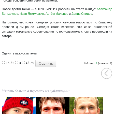
погоды условия гонки были изменены.
Новое время гонки — в 10:00 мск. Из россиян на старт выйдут
Александр
Большунов
,
Иван Якимушкин
,
Артём Мальцев
и
Денис Спицов
.
Напомним, что из-за погодных условий женский масс-старт по биатлону
провели днём ранее. Сегодня стало известно, что из-за аналогичной
ситуации командные соревнования по горнолыжному спорту перенесли на
завтра.
Оцените важность темы
1
2
3
4
5
Рейтинг:
0
(оценок: 0)
Узнать больше о персонах из публикации: