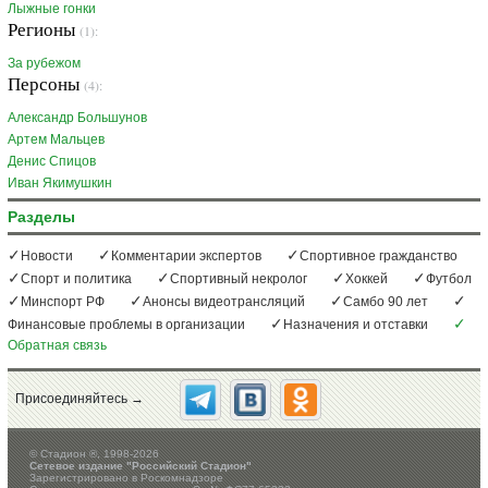
Лыжные гонки
Регионы
(1):
За рубежом
Персоны
(4):
Александр Большунов
Артем Мальцев
Денис Спицов
Иван Якимушкин
Разделы
Новости
Комментарии экспертов
Спортивное гражданство
Спорт и политика
Спортивный некролог
Хоккей
Футбол
Минспорт РФ
Анонсы видеотрансляций
Самбо 90 лет
Финансовые проблемы в организации
Назначения и отставки
Обратная связь
Присоединяйтесь →
©
Стадион ®, 1998-2026
Сетевое издание "Российский Стадион"
Зарегистрировано в Роскомнадзоре