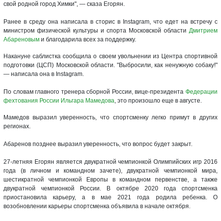
свой родной город Химки", — сказа Егорян.
Ранее в среду она написала в сторис в Instagram, что едет на встречу с
министром физической культуры и спорта Московской области
Дмитрием
Абареновым
и благодарила всех за поддержку.
Накануне саблистка сообщила о своем увольнении из Центра спортивной
подготовки (ЦСП) Московской области. "Выбросили, как ненужную собаку!"
— написала она в Instagram.
По словам главного тренера сборной России, вице-президента
Федерации
фехтования России
Ильгара Мамедова
, это произошло еще в августе.
Мамедов выразил уверенность, что спортсменку легко примут в других
регионах.
Абаренов позднее выразил уверенность, что вопрос будет закрыт.
27-летняя Егорян является двукратной чемпионкой Олимпийских игр 2016
года (в личном и командном зачете), двукратной чемпионкой мира,
шестикратной чемпионкой Европы в командном первенстве, а также
двукратной чемпионкой России. В октябре 2020 года спортсменка
приостановила карьеру, а в мае 2021 года родила ребенка. О
возобновлении карьеры спортсменка объявила в начале октября.