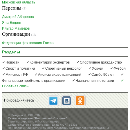
Московская область
Персоны
(3):
Дмитрий Абаренов
Яна Егорян
Ильгар Мамедов
Организации
(1):
Федерация фехтования России
Разделы
Новости
Комментарии экспертов
Спортивное гражданство
Спорт и политика
Спортивный некролог
Хоккей
Футбол
Минспорт РФ
Анонсы видеотрансляций
Самбо 90 лет
Финансовые проблемы в организации
Назначения и отставки
Обратная связь
Присоединяйтесь →
©
Стадион ®, 1998-2026
Сетевое издание "Российский Стадион"
Зарегистрировано в Роскомнадзоре
Свидетельство о регистрации Эл № ФС77-65333
При полном или частичном использовании материалов гиперссылка на