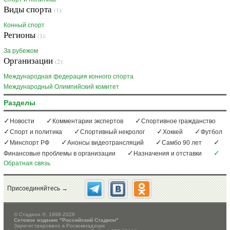
Виды спорта
(1):
Конный спорт
Регионы
(1):
За рубежом
Организации
(2):
Международная федерация конного спорта
Международный Олимпийский комитет
Разделы
Новости
Комментарии экспертов
Спортивное гражданство
Спорт и политика
Спортивный некролог
Хоккей
Футбол
Минспорт РФ
Анонсы видеотрансляций
Самбо 90 лет
Финансовые проблемы в организации
Назначения и отставки
Обратная связь
Присоединяйтесь →
©
Стадион ®, 1998-2026
Сетевое издание "Российский Стадион"
Зарегистрировано в Роскомнадзоре