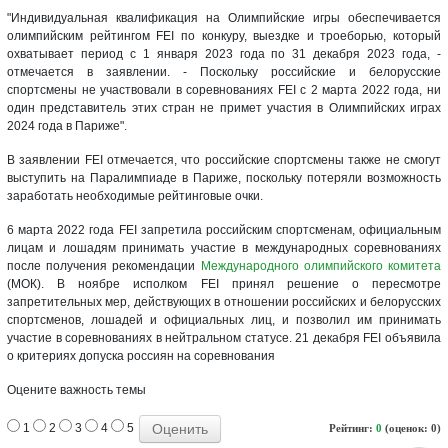
"Индивидуальная квалификация на Олимпийские игры обеспечивается
олимпийским рейтингом FEI по конкуру, выездке и троеборью, который
охватывает период с 1 января 2023 года по 31 декабря 2023 года, -
отмечается в заявлении. - Поскольку российские и белорусские
спортсмены не участвовали в соревнованиях FEI с 2 марта 2022 года, ни
один представитель этих стран не примет участия в Олимпийских играх
2024 года в Париже".
В заявлении FEI отмечается, что российские спортсмены также не смогут
выступить на Паралимпиаде в Париже, поскольку потеряли возможность
заработать необходимые рейтинговые очки.
6 марта 2022 года FEI запретила российским спортсменам, официальным
лицам и лошадям принимать участие в международных соревнованиях
после получения рекомендации
Международного олимпийского комитета
(МОК). В ноябре исполком FEI принял решение о пересмотре
запретительных мер, действующих в отношении российских и белорусских
спортсменов, лошадей и официальных лиц, и позволил им принимать
участие в соревнованиях в нейтральном статусе. 21 декабря FEI объявила
о критериях допуска россиян на соревнования
Оцените важность темы
1
2
3
4
5
Рейтинг:
0
(оценок: 0)