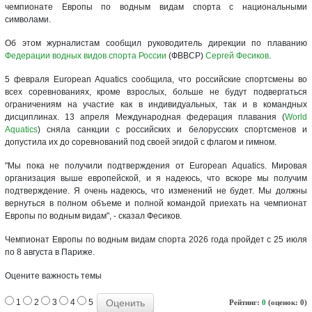
чемпионате Европы по водным видам спорта с национальными
символами.
Об этом журналистам сообщил руководитель дирекции по плаванию
Федерации водных видов спорта России
(ФВВСР)
Сергей Фесиков
.
5 февраля European Aquatics сообщила, что российские спортсмены во
всех соревнованиях, кроме взрослых, больше не будут подвергаться
ограничениям на участие как в индивидуальных, так и в командных
дисциплинах. 13 апреля Международная федерация плавания (
World
Aquatics
) сняла санкции с российских и белорусских спортсменов и
допустила их до соревнований под своей эгидой с флагом и гимном.
"Мы пока не получили подтверждения от European Aquatics. Мировая
организация выше европейской, и я надеюсь, что вскоре мы получим
подтверждение. Я очень надеюсь, что изменений не будет. Мы должны
вернуться в полном объеме и полной командой приехать на чемпионат
Европы по водным видам", - сказал Фесиков.
Чемпионат Европы по водным видам спорта 2026 года пройдет с 25 июля
по 8 августа в Париже.
Оцените важность темы
1
2
3
4
5
Рейтинг:
0
(оценок: 0)