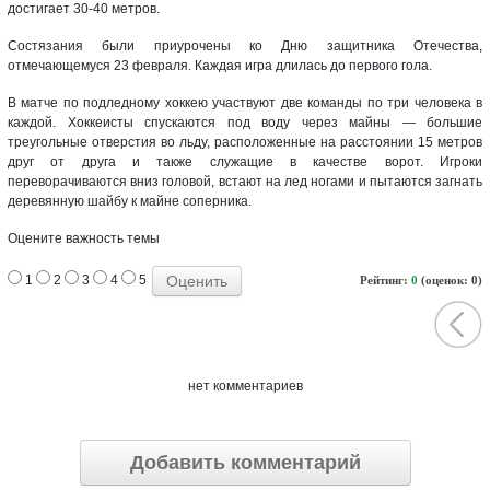
достигает 30-40 метров.
Состязания были приурочены ко Дню защитника Отечества,
отмечающемуся 23 февраля. Каждая игра длилась до первого гола.
В матче по подледному хоккею участвуют две команды по три человека в
каждой. Хоккеисты спускаются под воду через майны — большие
треугольные отверстия во льду, расположенные на расстоянии 15 метров
друг от друга и также служащие в качестве ворот. Игроки
переворачиваются вниз головой, встают на лед ногами и пытаются загнать
деревянную шайбу к майне соперника.
Оцените важность темы
1
2
3
4
5
Рейтинг:
0
(оценок: 0)
нет комментариев
Добавить комментарий