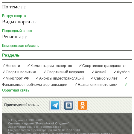
По теме
(1):
Вокруг спорта
Виды спорта
(1):
Подводный спорт
Регионы
(1):
Кемеровская область
Разделы
Новости
Комментарии экспертов
Спортивное гражданство
Спорт и политика
Спортивный некролог
Хоккей
Футбол
Минспорт РФ
Анонсы видеотрансляций
Самбо 90 лет
Финансовые проблемы в организации
Назначения и отставки
Обратная связь
Присоединяйтесь →
©
Стадион ®, 1998-2026
Сетевое издание "Российский Стадион"
Зарегистрировано в Роскомнадзоре
Свидетельство о регистрации Эл № ФС77-65333
При полном или частичном использовании материалов гиперссылка на