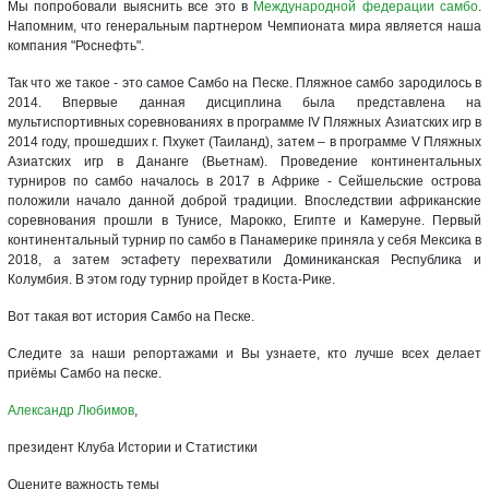
Мы попробовали выяснить все это в
Международной федерации самбо
.
Напомним, что генеральным партнером Чемпионата мира является наша
компания "Роснефть".
Так что же такое - это самое Самбо на Песке. Пляжное самбо зародилось в
2014. Впервые данная дисциплина была представлена на
мультиспортивных соревнованиях в программе IV Пляжных Азиатских игр в
2014 году, прошедших г. Пхукет (Таиланд), затем – в программе V Пляжных
Азиатских игр в Дананге (Вьетнам). Проведение континентальных
турниров по самбо началось в 2017 в Африке - Сейшельские острова
положили начало данной доброй традиции. Впоследствии африканские
соревнования прошли в Тунисе, Марокко, Египте и Камеруне. Первый
континентальный турнир по самбо в Панамерике приняла у себя Мексика в
2018, а затем эстафету перехватили Доминиканская Республика и
Колумбия. В этом году турнир пройдет в Коста-Рике.
Вот такая вот история Самбо на Песке.
Следите за наши репортажами и Вы узнаете, кто лучше всех делает
приёмы Самбо на песке.
Александр Любимов
,
президент Клуба Истории и Статистики
Оцените важность темы