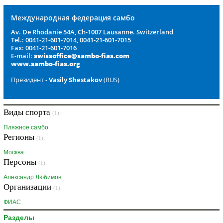
Международная федерация самбо
Av. De Rhodanie 54A, Ch-1007 Lausanne. Switzerland
Tel.: 0041-21-601-7014, 0041-21-601-7015
Fax: 0041-21-601-7016
E-mail:
swissoffice@sambo-fias.com
www.sambo-fias.org
Президент -
Vasily Shestakov
(RUS)
Виды спорта
(1):
Пляжное самбо
Регионы
(1):
Москва
Персоны
(1):
Александр Любимов
Организации
(1):
ФИАС
Разделы