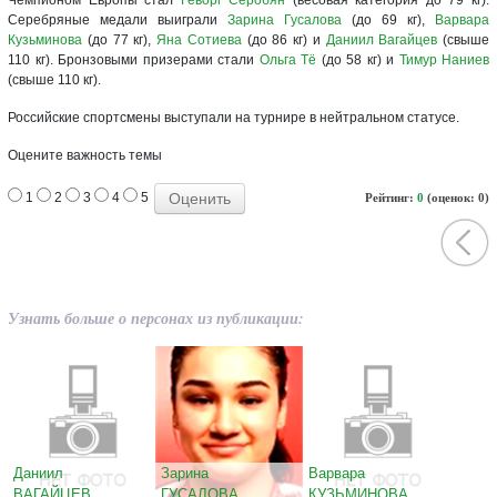
Серебряные медали выиграли
Зарина Гусалова
(до 69 кг),
Варвара
Кузьминова
(до 77 кг),
Яна Сотиева
(до 86 кг) и
Даниил Вагайцев
(свыше
110 кг). Бронзовыми призерами стали
Ольга Тё
(до 58 кг) и
Тимур Наниев
(свыше 110 кг).
Российские спортсмены выступали на турнире в нейтральном статусе.
Оцените важность темы
1
2
3
4
5
Рейтинг:
0
(оценок: 0)
Узнать больше о персонах из публикации:
Даниил
Зарина
Варвара
ВАГАЙЦЕВ
ГУСАЛОВА
КУЗЬМИНОВА