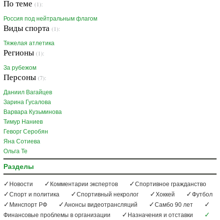
По теме
(1):
Россия под нейтральным флагом
Виды спорта
(1):
Тяжелая атлетика
Регионы
(1):
За рубежом
Персоны
(7):
Даниил Вагайцев
Зарина Гусалова
Варвара Кузьминова
Тимур Наниев
Геворг Серобян
Яна Сотиева
Ольга Те
Разделы
Новости
Комментарии экспертов
Спортивное гражданство
Спорт и политика
Спортивный некролог
Хоккей
Футбол
Минспорт РФ
Анонсы видеотрансляций
Самбо 90 лет
Финансовые проблемы в организации
Назначения и отставки