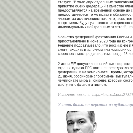
статусе. "В ходе двух отдельных голосова
принятие обеих федераций в качестве член
предоставляется на временной основе до с
предоставляются те же права и обязанност
членам, за исключением того, что, в соотве
спортсмены будут участвовать в соревнован
индивидуальных нейтральных атлетов", - г
Членство федераций фехтования России и 
приостановлено в июне 2023 года на конгр
Решение подразумевало, что российские и 
смогут входить в исполком или комиссии орг
соревнованиях среди спортсменов до 23 ле
2 июня FIE допустила российских спортсмен
страны, однако EFC пока не последовала
федерации, и на чемпионате Европы, котор
21 июня, российские спортсмены выступали
чемпионате мира в Гонконге, который состо
выступят с флагом и гимном.
Источник новости:
https://tass.ru/sport/278
Узнать больше о персонах из публикац