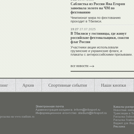
Саблистка из России Яна Егорян
завоевала золото на ЧМ по
фехтованию
Чемпионат мира по фехтованию
проходит в Тбилиси.
19:27
27.07.2025
В Тбилиси у гостиницы, где живут
российские фехтовальщики, сожгли
флаг России
Участники акции использовали
грузинские и украинские флаги, и
плакаты с антироссийскими призывами.
все новости
пинг
Архив
Спортивные события
Наши кнопки
Каналы распр
Новостная лент
Трансляции в
Tw
ерссылка на
www.stadium.ru
Рассылка Subscri
Рассылка Stadiu
Виджет для Янд
Реклама