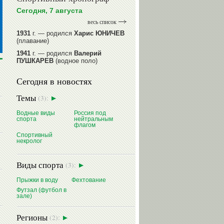
Сегодня, 7 августа
весь список
1931
г. — родился
Харис ЮНИЧЕВ
(плавание)
1941
г. — родился
Валерий
ПУШКАРЕВ
(водное поло)
1947
г. — родился
Валерий
Сегодня в новостях
ИЛЬИНЫХ
(гимнастика спортивная)
1954
г. — родился
Валерий
Темы
(3):
ГАЗЗАЕВ
(футбол)
1956
Водные виды
г. — родился
Владимир
Россия под
спорта
нейтральным
РЫБАКОВ
(легкая атлетика)
флагом
Спортивный
читать далее
некролог
Виды спорта
(3):
Прыжки в воду
Фехтование
Футзал (футбол в
зале)
Регионы
(2):