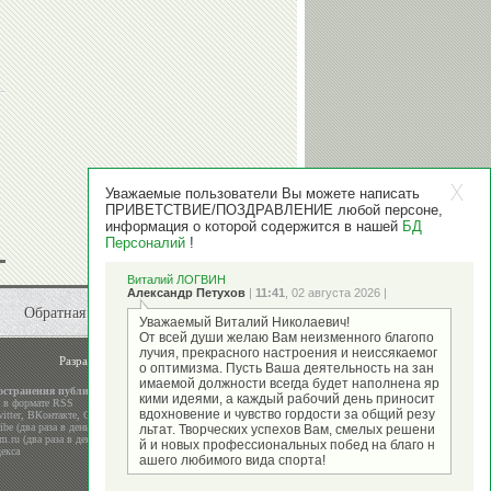
Уважаемые пользователи Вы можете написать
ПРИВЕТСТВИЕ/ПОЗДРАВЛЕНИЕ любой персоне,
информация о которой содержится в нашей
БД
Персоналий
!
Виталий ЛОГВИН
Александр Петухов
|
11:41
, 02 августа 2026 |
Обратная связь
Уважаемый Виталий Николаевич!
От всей души желаю Вам неизменного благопо
лучия, прекрасного настроения и неиссякаемог
Разработка и поддержка
ООО "Стадион"
о оптимизма. Пусть Ваша деятельность на зан
имаемой должности всегда будет наполнена яр
остранения публикаций
кими идеями, а каждый рабочий день приносит
а в формате RSS
вдохновение и чувство гордости за общий резу
itter
,
ВКонтакте
,
Google+
be (два раза в день)
льтат. Творческих успехов Вам, смелых решени
m.ru (два раза в день)
й и новых профессиональных побед на благо н
екса
ашего любимого вида спорта!