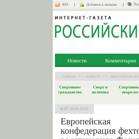
Под
RSS
Добавить в закладки
Новости
Комментарии
главная
>>
новости
>>
европейская ко
Спортивное
Спорт и
Спортивн
гражданство
политика
некролог
6:37
26.06.2026
Европейская
конфедерация фехт