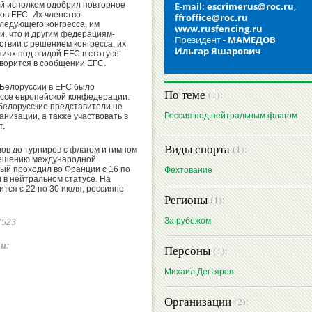
ний исполком одобрил повторное
E-mail:
escrimerus@roc.ru
,
ов EFC. Их членство
ffroffice@roc.ru
ледующего конгресса, им
www.rusfencing.ru
и, что и другим федерациям-
Президент -
МАМЕДОВ
тствии с решением конгресса, их
Ильгар Яшарович
иях под эгидой EFC в статусе
оворится в сообщении EFC.
Белоруссии в EFC было
По теме
(1):
ессе европейской конфедерации.
белорусские представители не
Россия под нейтральным флагом
анизации, а также участвовать в
т.
Виды спорта
(1):
ов до турниров с флагом и гимном
 решению международной
ый проходил во Франции с 16 по
Фехтование
 в нейтральном статусе. На
ится с 22 по 30 июля, россияне
Регионы
(1):
За рубежом
57523
ии:
Персоны
(1):
Михаил Дегтярев
Организации
(2):