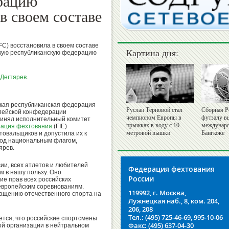
рацию
в своем составе
C) восстановила в своем составе
Картина дня:
кую республиканскую федерацию
Дегтярев
.
кая республиканская федерация
Руслан Терновой стал
Сборная Р
опейской конфедерации
чемпионом Европы в
футзалу в
инял исполнительный комитет
прыжках в воду с 10-
междунаро
ация фехтования
(FIE)
метровой вышки
Бангкоке
товальщиков и допустила их к
под национальным флагом,
ярев.
и, всех атлетов и любителей
Федерация фехтования
 в нашу пользу. Оно
России
ие прав всех российских
европейским соревнованиям.
119992, г. Москва,
ащению отечественного спорта на
Лужнецкая наб., 8, ком. 204,
206, 208
Тел.: (495) 725-46-69, 995-10-06
ется, что российские спортсмены
Факс: (495) 637-04-30
ой организации в нейтральном