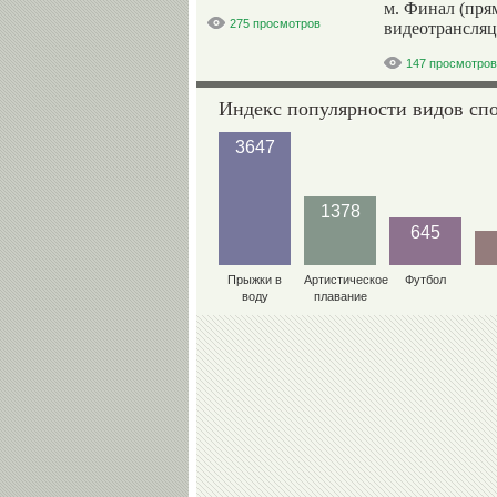
м. Финал (пря
275 просмотров
видеотрансляц
147 просмотров
Индекс популярности видов сп
3647
1378
645
Прыжки в
Артистическое
Футбол
воду
плавание