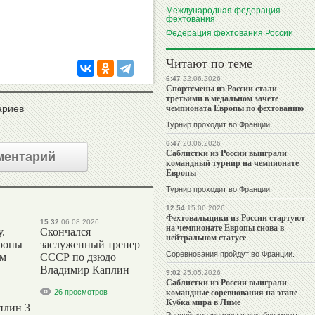
Международная федерация
фехтования
Федерация фехтования России
Читают по теме
6:47
22.06.2026
Спортсмены из России стали
третьими в медальном зачете
чемпионата Европы по фехтованию
ариев
Турнир проходит во Франции.
6:47
20.06.2026
Саблистки из России выиграли
ментарий
командный турнир на чемпионате
Европы
Турнир проходит во Франции.
12:54
15.06.2026
Фехтовальщики из России стартуют
15:32
06.08.2026
на чемпионате Европы снова в
.
Скончался
нейтральном статусе
ропы
заслуженный тренер
Соревнования пройдут во Франции.
ым
СССР по дзюдо
Владимир Каплин
9:02
25.05.2026
Саблистки из России выиграли
командные соревнования на этапе
26 просмотров
Кубка мира в Лиме
плин 3