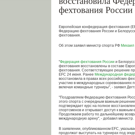
восстановила Феде
фехтования России 
Европейская конфедерация фехтования (EF
Федерацию фехтования России и Белорусс
фехтования.
Об этом заявил министр спорта РФ
Михаил 
"
Федерация фехтования России
и Белорусс
фехтования восстановлены в составе Евр
фехтования. Соответствующее решение пр
EFC 24 июня. Ранее
Международная федер
восстановила в правах всех российских фех
участию в международных соревнованиях 
включая командные турниры", - заявил Дегт
"Поздравляем Федерацию фехтования Росси
этого спорта с очередным важным решением
подтверждает курс на полное восстановлен
спортсменов и открывает доступ к важным 
Продолжаем работу по дальнейшему возвр
международную арену", - добавил министр.
В заявлении, опубликованном EFC, указыва
продолжат выступать на турнирах под эгид