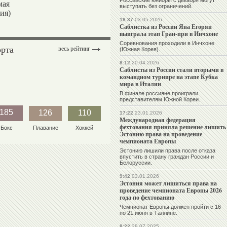
Российские юниоры с декабря могут
мая
выступать без ограничений.
ия)
18:37
03.05.2026
Саблистка из России Яна Егорян
выиграла этап Гран-при в Инчхоне
Соревнования проходили в Инчхоне
орта
весь рейтинг
(Южная Корея).
8:12
20.04.2026
Саблисты из России стали вторыми в
командном турнире на этапе Кубка
мира в Италии
В финале россияне проиграли
представителям Южной Кореи.
185
126
110
17:22
23.01.2026
Международная федерация
фехтования приняла решение лишить
Бокс
Плавание
Хоккей
Эстонию права на проведение
чемпионата Европы
Эстонию лишили права после отказа
впустить в страну граждан России и
Белоруссии.
9:42
03.01.2026
Эстония может лишиться права на
проведение чемпионата Европы 2026
года по фехтованию
Чемпионат Европы должен пройти с 16
по 21 июня в Таллине.
8:22
28.07.2025