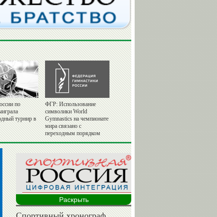
оссии по
ФГР: Использование
ыиграла
символики World
дный турнир в
Gymnastics на чемпионате
мира связано с
переходным порядком
Раскрыть
Спортивный хронограф