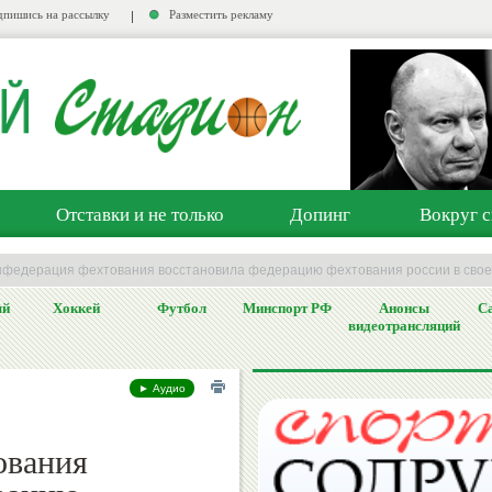
пишись на рассылку
Разместить рекламу
Отставки и не только
Допинг
Вокруг с
нфедерация фехтования восстановила федерацию фехтования россии в свое
ый
Хоккей
Футбол
Минспорт РФ
Анонсы
Са
видеотрансляций
► Аудио
ования