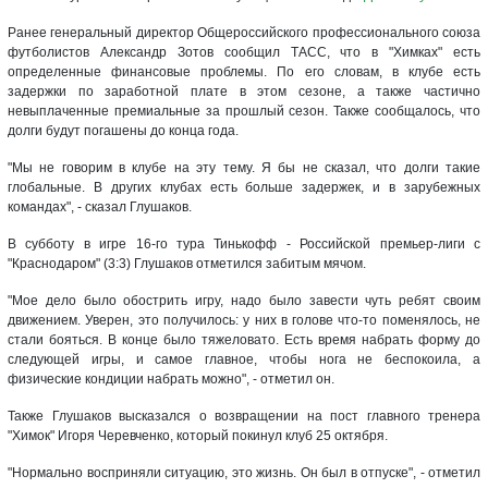
Ранее генеральный директор Общероссийского профессионального союза
футболистов Александр Зотов сообщил ТАСС, что в "Химках" есть
определенные финансовые проблемы. По его словам, в клубе есть
задержки по заработной плате в этом сезоне, а также частично
невыплаченные премиальные за прошлый сезон. Также сообщалось, что
долги будут погашены до конца года.
"Мы не говорим в клубе на эту тему. Я бы не сказал, что долги такие
глобальные. В других клубах есть больше задержек, и в зарубежных
командах", - сказал Глушаков.
В субботу в игре 16-го тура Тинькофф - Российской премьер-лиги с
"Краснодаром" (3:3) Глушаков отметился забитым мячом.
"Мое дело было обострить игру, надо было завести чуть ребят своим
движением. Уверен, это получилось: у них в голове что-то поменялось, не
стали бояться. В конце было тяжеловато. Есть время набрать форму до
следующей игры, и самое главное, чтобы нога не беспокоила, а
физические кондиции набрать можно", - отметил он.
Также Глушаков высказался о возвращении на пост главного тренера
"Химок" Игоря Черевченко, который покинул клуб 25 октября.
"Нормально восприняли ситуацию, это жизнь. Он был в отпуске", - отметил