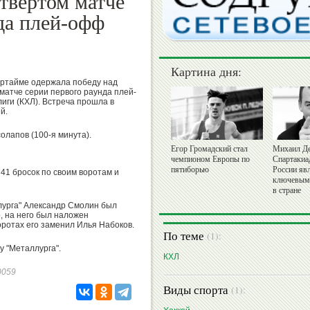
твертом матче
да плей-офф
Картина дня:
вертайме одержала победу над
матче серии первого раунда плей-
иги (КХЛ). Встреча прошла в
й.
олапов (100-я минута).
Егор Громадский стал
Михаил Де
чемпионом Европы по
Спартакиа
пятиборью
России яв
41 бросок по своим воротам и
ключевым
в стране
лурга" Александр Смолин был
, на него был наложен
ротах его заменил Илья Набоков.
По теме
(1):
у "Металлурга".
КХЛ
40059
Виды спорта
(1):