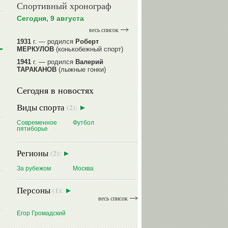
Спортивный хронограф
Сегодня, 9 августа
весь список
1931
г. — родился
Роберт
МЕРКУЛОВ
(конькобежный спорт)
1941
г. — родился
Валерий
ТАРАКАНОВ
(лыжные гонки)
1945
г. — родился
Александр
Сегодня в новостях
ГОРЕЛИК
(фигурное катание на
коньках)
Виды спорта
(2):
1945
г. — родился
Зураб
САКАНДЕЛИДЗЕ
(баскетбол)
Современное
Футбол
пятиборье
1954
г. — родилась
Ольга
КНЯЗЕВА
(фехтование)
Регионы
(2):
читать далее
За рубежом
Москва
Персоны
(1):
весь список
Егор Громадский