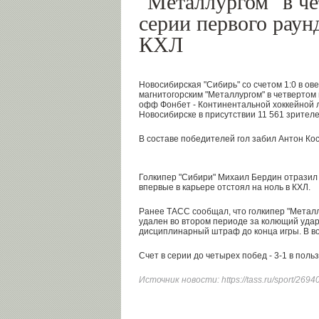
"Металлургом" в че
серии первого раун
КХЛ
Новосибирская "Сибирь" со счетом 1:0 в о
магнитогорским "Металлургом" в четвертом 
офф Фонбет - Континентальной хоккейной л
Новосибирске в присутствии 11 561 зрителе
В составе победителей гол забил Антон Кос
Голкипер "Сибири" Михаил Бердин отразил 
впервые в карьере отстоял на ноль в КХЛ.
Ранее ТАСС сообщал, что голкипер "Метал
удален во втором периоде за колющий удар
дисциплинарный штраф до конца игры. В во
Счет в серии до четырех побед - 3-1 в польз
Источник новости:
https://tass.ru/sport/269