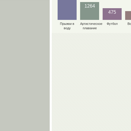
1264
475
Прыжки в
Артистическое
Футбол
В
воду
плавание