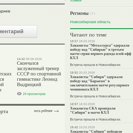
Хоккей
ариев
Регионы
(1):
Новосибирская область
ментарий
Читают по теме
19:27
28.03.2026
Хоккеисты "Металлурга" одержали
победу над "Сибирью" в третьем
матче серии первого раунда плей-офф
КХЛ
14:32
08.08.2026
Скончался
Встреча прошла в Новосибирске.
заслуженный тренер
18:52
20.03.2026
тских
СССР по спортивной
Хоккеисты "Сибири" одержали
ся
гимнастике Леонид
победу над "Барысом" в
ой
Выдрицкий
заключительном матче регулярного
чемпионата КХЛ
и
24 просмотров
Встреча прошла в Новосибирске.
18:57
18.03.2026
Хоккеисты СКА проиграли
орта
весь рейтинг
"Сибири" в матче КХЛ
Встреча прошла в Новосибирске.
18:42
16.03.2026
Хоккеисты "Сибири" победили