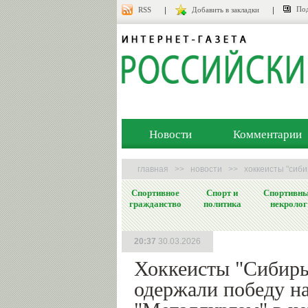
Под
RSS
Добавить в закладки
Новости
Комментарии
главная
>>
новости
>>
хоккеисты "сиби
Спортивное
Спорт и
Спортивн
гражданство
политика
некролог
20:37
30.03.2026
Хоккеисты "Сибирь
одержали победу н