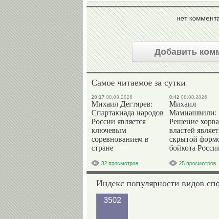
нет коммент
Добавить ком
Самое читаемое за сутки
20:17
08.08.2026
8:42
08.08.2026
Михаил Дегтярев:
Михаил
Спартакиада народов
Мамиашвили:
России является
Решение хорва
ключевым
властей являет
соревнованием в
скрытой форм
стране
бойкота Росси
32 просмотров
25 просмотров
Индекс популярности видов сп
3502