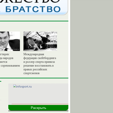
гтярев:
Международная
да народов
федерация скейтбординга
ляется
и роллер спорта приняла
 соревнованием
решение восстановить в
правах российских
спортсменов
Раскрыть