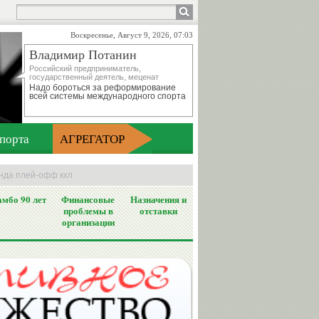
Воскресенье, Август 9, 2026, 07:03
Владимир Потанин
Российский предприниматель,
государственный деятель, меценат
Надо бороться за реформирование
всей системы международного спорта
порта
АГРЕГАТОР
унда плей-офф кхл
мбо 90 лет
Финансовые
Назначения и
проблемы в
отставки
организации