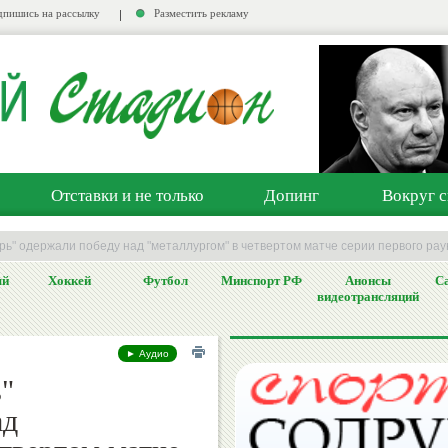
пишись на рассылку
Разместить рекламу
Отставки и не только
Допинг
Вокруг с
рь" одержали победу над "металлургом" в четвертом матче серии первого ра
ый
Хоккей
Футбол
Минспорт РФ
Анонсы
Са
видеотрансляций
► Аудио
"
ад