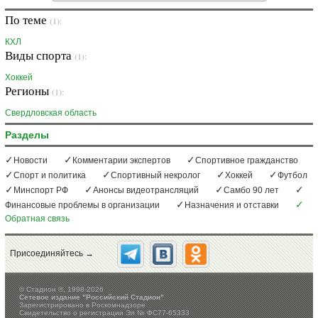
По теме
(1):
КХЛ
Виды спорта
(1):
Хоккей
Регионы
(1):
Свердловская область
Разделы
Новости
Комментарии экспертов
Спортивное гражданство
Спорт и политика
Спортивный некролог
Хоккей
Футбол
Минспорт РФ
Анонсы видеотрансляций
Самбо 90 лет
Финансовые проблемы в организации
Назначения и отставки
Обратная связь
Присоединяйтесь →
©
Стадион ®, 1998-2026
Сетевое издание "Российский Стадион"
Зарегистрировано в Роскомнадзоре
Свидетельство о регистрации Эл № ФС77-65333