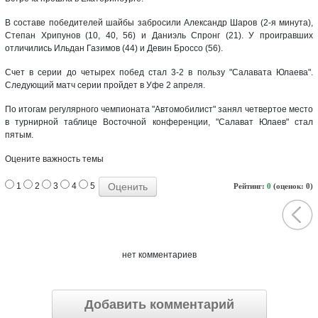
В составе победителей шайбы забросили Александр Шаров (2-я минута),
Степан Хрипунов (10, 40, 56) и Даниэль Спронг (21). У проигравших
отличились Ильдан Газимов (44) и Девин Броссо (56).
Счет в серии до четырех побед стал 3-2 в пользу "Салавата Юлаева".
Следующий матч серии пройдет в Уфе 2 апреля.
По итогам регулярного чемпионата "Автомобилист" занял четвертое место
в турнирной таблице Восточной конференции, "Салават Юлаев" стал
пятым.
Оцените важность темы
1
2
3
4
5
Рейтинг:
0
(оценок: 0)
нет комментариев
Добавить комментарий