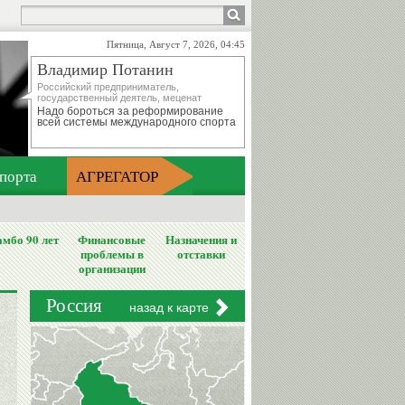
Пятница, Август 7, 2026, 04:45
Владимир Потанин
Российский предприниматель,
государственный деятель, меценат
Надо бороться за реформирование
всей системы международного спорта
порта
АГРЕГАТОР
мбо 90 лет
Финансовые
Назначения и
проблемы в
отставки
организации
Россия
назад к карте