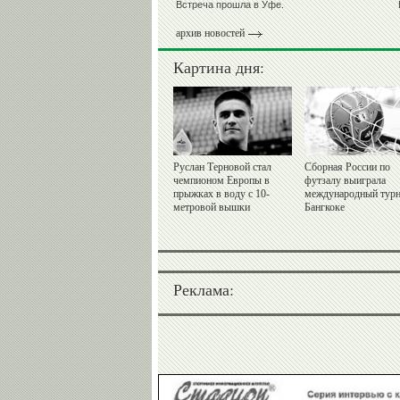
Встреча прошла в Уфе.
архив новостей
Картина дня:
Руслан Терновой стал
Сборная России по
чемпионом Европы в
футзалу выиграла
прыжках в воду с 10-
международный турн
метровой вышки
Бангкоке
Реклама: