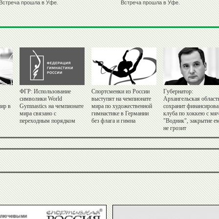
Встреча прошла в Уфе.
Встреча прошла в Уфе.
ФГР: Использование
Спортсменки из России
Губернатор:
символики World
выступят на чемпионате
Архангельская област
ир в
Gymnastics на чемпионате
мира по художественной
сохранит финансирова
мира связано с
гимнастике в Германии
клуба по хоккею с мя
переходным порядком
без флага и гимна
"Водник", закрытие е
не грозит