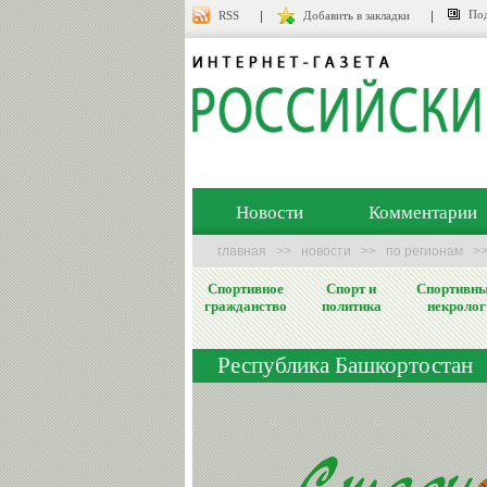
Под
RSS
Добавить в закладки
Новости
Комментарии
главная
>>
новости
>>
по регионам
>
Спортивное
Спорт и
Спортивн
гражданство
политика
некролог
Республика Башкортостан