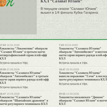
КХЛ "Салават Юлаев"
В текущем сезоне "Салават Юлаев"
вышел в 1/4 финала Кубка Гагарина.
17:02
12.04.2026
7:22
03.04.2026
Хоккеисты "Локомотива" обыграли
Хоккеисты "Салавата Юлаева"
"Салават Юлаев" в третьем матче
обыграли "Автомобилист" в шестом
четвертьфинальной серии плей-офф
матче серии первого раунда плей-оф
КХЛ
КХЛ
Встреча прошла в Уфе.
Встреча прошла в Уфе.
19:55
27.03.2026
18:47
20.03.2026
Хоккеисты "Салавата Юлаева"
Хоккеисты "Салавата Юлаева"
обыграли "Автомобилист" в третьем
нанесли поражение "Сочи" в после
матче серии первого раунда плей-офф
матче регулярного чемпионата КХЛ
КХЛ
Встреча прошла в Уфе.
Встреча прошла в Уфе.
18:47
15.03.2026
20:22
13.03.2026
Хоккеисты "Салавата Юлаева"
Хоккеисты московского "Динамо"
обыграли "Шанхайских драконов" в
обыграли "Салават Юлаев" в матче
матче регулярного чемпионата КХЛ
КХЛ