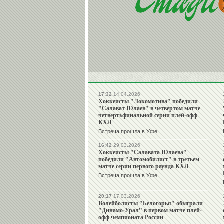
17:32
14.04.2026
Хоккеисты "Локомотива" победили
"Салават Юлаев" в четвертом матче
четвертьфинальной серии плей-офф
КХЛ
Встреча прошла в Уфе.
16:42
29.03.2026
Хоккеисты "Салавата Юлаева"
победили "Автомобилист" в третьем
матче серии первого раунда КХЛ
Встреча прошла в Уфе.
20:17
17.03.2026
Волейболисты "Белогорья" обыграли
"Динамо-Урал" в первом матче плей-
офф чемпионата России