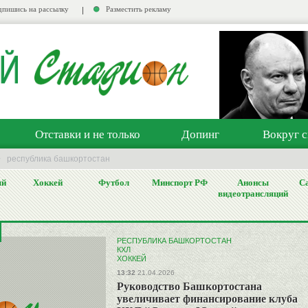
пишись на рассылку
Разместить рекламу
Отставки и не только
Допинг
Вокруг с
>
республика башкортостан
ый
Хоккей
Футбол
Минспорт РФ
Анонсы
Са
видеотрансляций
РЕСПУБЛИКА БАШКОРТОСТАН
КХЛ
ХОККЕЙ
13:32
21.04.2026
Руководство Башкортостана
увеличивает финансирование клуба