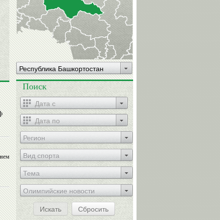
Республика Башкортостан
Поиск
ф
Регион
Вид спорта
днем
Тема
Олимпийские новости
Искать
Сбросить