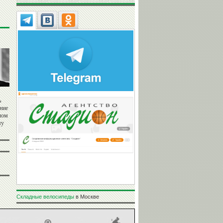
ь
ние
чом
му
Складные велосипеды
в Москве