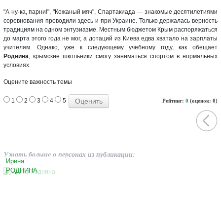
"А ну-ка, парни!", "Кожаный мяч", Спартакиада — знакомые десятилетиями
соревнования проводили здесь и при Украине. Только держалась верность
традициям на одном энтузиазме. Местным бюджетом Крым распоряжаться
до марта этого года не мог, а дотаций из Киева едва хватало на зарплаты
учителям. Однако, уже к следующему учебному году, как обещает
Роднина
, крымские школьники смогу заниматься спортом в нормальных
условиях.
Оцените важность темы
1
2
3
4
5
Рейтинг:
0
(оценок: 0)
Узнать больше о персонах из публикации:
Ирина
РОДНИНА