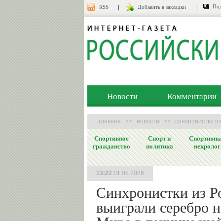
Под
RSS
Добавить в закладки
Новости
Комментарии
главная
>>
новости
>>
синхронистки из
Спортивное
Спорт и
Спортивн
гражданство
политика
некролог
13:22
01.05.2026
Синхронистки из Р
выиграли серебро н