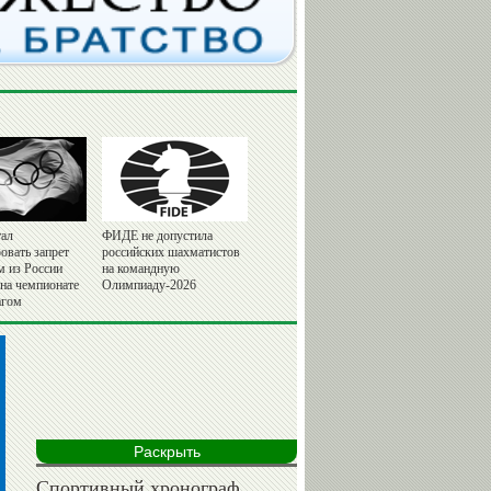
ал
ФИДЕ не допустила
овать запрет
российских шахматистов
м из России
на командную
 на чемпионате
Олимпиаду-2026
агом
Раскрыть
Спортивный хронограф