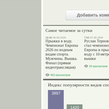
Добавить ком
Самое читаемое за сутки
18:45
06.08.2026
7:02
07.08.2026
Прыжки в воду.
Руслан Терно
Чемпионат Европы
стал чемпион
2026 по водным
Европы в пры
видам спорта.
воду с 10-мет
Мужчины. Вышка.
вышки
Финал (прямая
29 просмотров
видеотрансляция)
463 просмотров
Индекс популярности видов сп
3897
1420