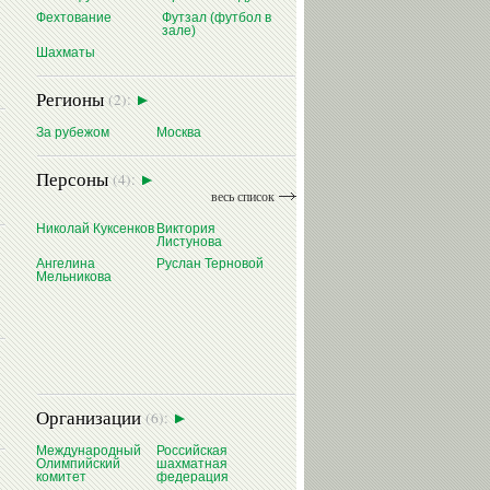
Фехтование
Футзал (футбол в
зале)
Шахматы
Регионы
(2):
За рубежом
Москва
Персоны
(4):
весь список
Николай Куксенков
Виктория
Листунова
Ангелина
Руслан Терновой
Мельникова
Организации
(6):
Международный
Российская
Олимпийский
шахматная
комитет
федерация