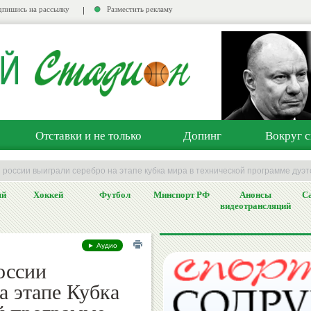
пишись на рассылку
Разместить рекламу
Отставки и не только
Допинг
Вокруг с
 россии выиграли серебро на этапе кубка мира в технической программе дуэт
ый
Хоккей
Футбол
Минспорт РФ
Анонсы
Са
видеотрансляций
► Аудио
оссии
а этапе Кубка