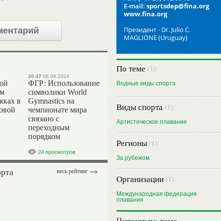
E-mail:
sportsdep@fina.org
www.fina.org
Президент - Dr. Julio C.
ментарий
MAGLIONE (Uruguay)
По теме
(1):
20:47
06.08.2026
вой
ФГР: Использование
Водные виды спорта
ом
символики World
жках в
Gymnastics на
Виды спорта
(1):
ровой
чемпионате мира
связано с
Артистическое плавание
переходным
порядком
Регионы
(1):
24 просмотров
За рубежом
орта
весь рейтинг
Организации
(1):
Международная федерация
плавания
Читают по теме