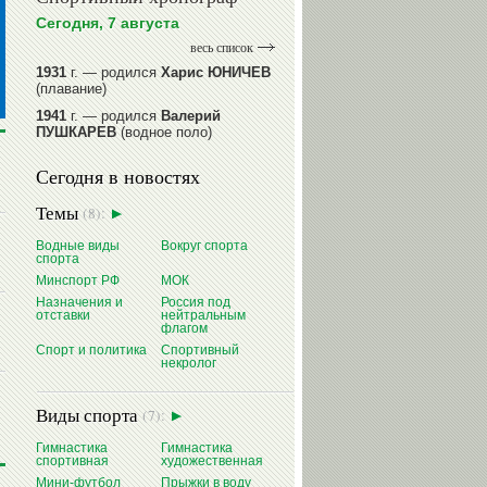
Сегодня, 7 августа
весь список
1931
г. — родился
Харис ЮНИЧЕВ
(плавание)
1941
г. — родился
Валерий
ПУШКАРЕВ
(водное поло)
1947
г. — родился
Валерий
Сегодня в новостях
ИЛЬИНЫХ
(гимнастика спортивная)
1954
г. — родился
Валерий
Темы
(8):
ГАЗЗАЕВ
(футбол)
1956
Водные виды
г. — родился
Владимир
Вокруг спорта
спорта
РЫБАКОВ
(легкая атлетика)
Минспорт РФ
МОК
читать далее
Назначения и
Россия под
отставки
нейтральным
флагом
Спорт и политика
Спортивный
некролог
Виды спорта
(7):
Гимнастика
Гимнастика
спортивная
художественная
Мини-футбол
Прыжки в воду