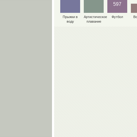
597
Прыжки в
Артистическое
Футбол
В
воду
плавание