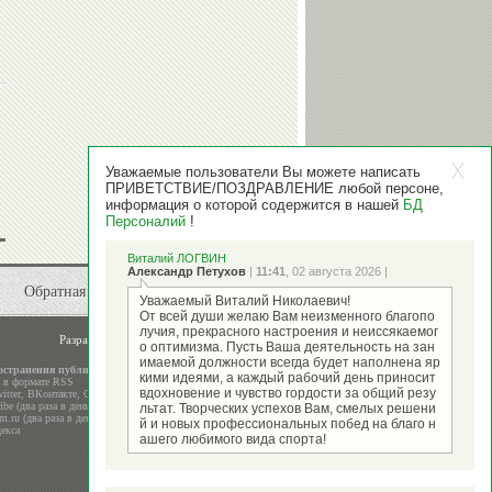
Уважаемые пользователи Вы можете написать
ПРИВЕТСТВИЕ/ПОЗДРАВЛЕНИЕ любой персоне,
информация о которой содержится в нашей
БД
Персоналий
!
Виталий ЛОГВИН
Александр Петухов
|
11:41
, 02 августа 2026 |
Обратная связь
Уважаемый Виталий Николаевич!
От всей души желаю Вам неизменного благопо
лучия, прекрасного настроения и неиссякаемог
Разработка и поддержка
ООО "Стадион"
о оптимизма. Пусть Ваша деятельность на зан
имаемой должности всегда будет наполнена яр
остранения публикаций
кими идеями, а каждый рабочий день приносит
а в формате RSS
вдохновение и чувство гордости за общий резу
itter
,
ВКонтакте
,
Google+
be (два раза в день)
льтат. Творческих успехов Вам, смелых решени
m.ru (два раза в день)
й и новых профессиональных побед на благо н
екса
ашего любимого вида спорта!