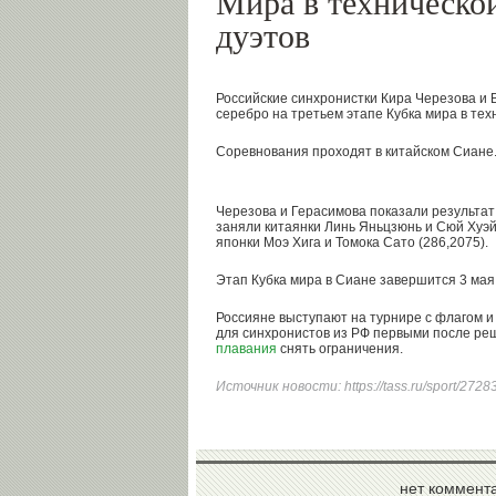
Мира в техническо
дуэтов
Российские синхронистки Кира Черезова и
серебро на третьем этапе Кубка мира в тех
Соревнования проходят в китайском Сиане
Черезова и Герасимова показали результат
заняли китаянки Линь Яньцзюнь и Сюй Хуэй
японки Моэ Хига и Томока Сато (286,2075).
Этап Кубка мира в Сиане завершится 3 мая
Россияне выступают на турнире с флагом и
для синхронистов из РФ первыми после р
плавания
снять ограничения.
Источник новости:
https://tass.ru/sport/272
нет коммент