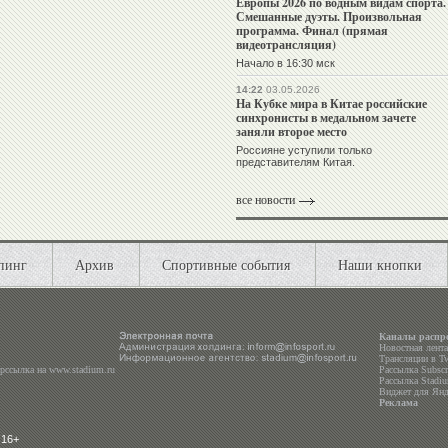
Европы 2026 по водным видам спорта.
Смешанные дуэты. Произвольная
программа. Финал (прямая
видеотрансляция)
Начало в 16:30 мск
14:22
03.05.2026
На Кубке мира в Китае российские
синхронисты в медальном зачете
заняли второе место
Россияне уступили только
представителям Китая.
все новости
пинг
Архив
Спортивные события
Наши кнопки
Каналы распр
Новостная лент
Трансляции в
Tw
ерссылка на
www.stadium.ru
Рассылка Subscri
Рассылка Stadiu
Виджет для Янд
Реклама
 16+