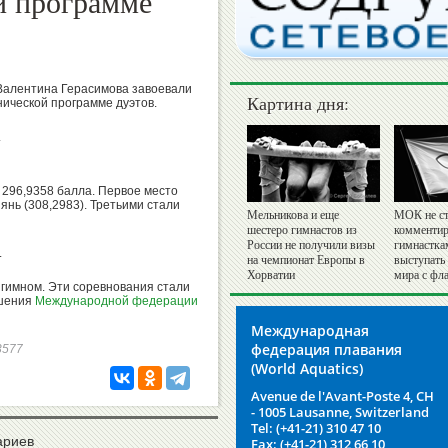
й программе
 Валентина Герасимова завоевали
Картина дня:
нической программе дуэтов.
.
 296,9358 балла. Первое место
янь (308,2983). Третьими стали
Мельникова и еще
МОК не ст
шестеро гимнастов из
комментир
России не получили визы
гимнастка
.
на чемпионат Европы в
выступать
Хорватии
мира с фл
 гимном. Эти соревнования стали
ешения
Международной федерации
Международная
федерация плавания
83577
(World Aquatics)
Avenue de l'Avant-Poste 4, CH
- 1005 Lausanne, Switzerland
Tel: (+41-21) 310 47 10
ариев
Fax: (+41-21) 312 66 10