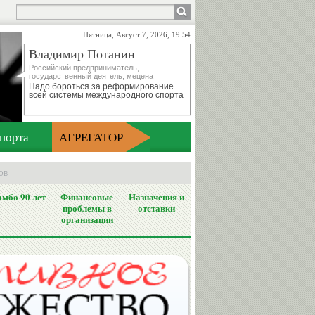
Пятница, Август 7, 2026, 19:54
Владимир Потанин
Российский предприниматель,
государственный деятель, меценат
Надо бороться за реформирование
всей системы международного спорта
порта
АГРЕГАТОР
ов
мбо 90 лет
Финансовые
Назначения и
проблемы в
отставки
организации