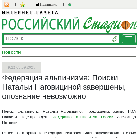
Подпишись
Ме
Новости
9:12
03.09.2025
Федерация альпинизма: Поиски
Натальи Наговициной завершены,
опознание невозможно
Поиски альпинистки Натальи Наговициной прекращены, заявил РИА
Новости вице-президент
Федерации альпинизма России
Александр
Пятницин.
Ранее во вторник телеведущая Виктория Боня опубликовала в своих