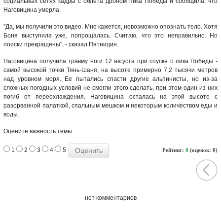
социальных сетях кадры с облета дроном пика Победы и сообщила, что
Наговицина умерла.
"Да, мы получили это видео. Мне кажется, невозможно опознать тело. Хотя
Боня выступила уже, попрощалась. Считаю, что это неправильно. Но
поиски прекращены", - сказал Пятницин.
Наговицина получила травму ноги 12 августа при спуске с пика Победы -
самой высокой точки Тянь-Шаня, на высоте примерно 7,2 тысячи метров
над уровнем моря. Ее пытались спасти другие альпинисты, но из-за
сложных погодных условий не смогли этого сделать, при этом один из них
погиб от переохлаждения. Наговицина осталась на этой высоте с
разорванной палаткой, спальным мешком и некоторым количеством еды и
воды.
Оцените важность темы
1
2
3
4
5
Рейтинг:
0
(оценок: 0)
нет комментариев