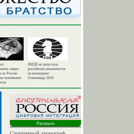
ал
ФИДЕ не допустила
овать запрет
российских шахматистов
м из России
на командную
 на чемпионате
Олимпиаду-2026
агом
Раскрыть
Спортивный хронограф