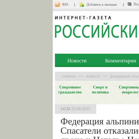
Под
RSS
Добавить в закладки
Новости
Комментарии
главная
>>
новости
>>
федерация альп
Спортивное
Спорт и
Спортивн
гражданство
политика
некролог
14:32
25.08.2025
Федерация альпини
Спасатели отказали