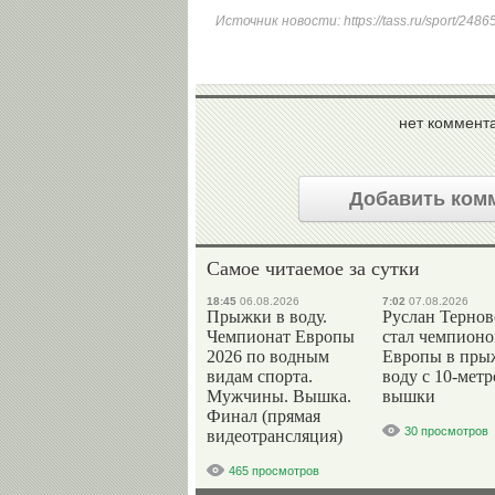
Источник новости:
https://tass.ru/sport/248
нет коммент
Добавить ком
Самое читаемое за сутки
18:45
06.08.2026
7:02
07.08.2026
Прыжки в воду.
Руслан Терно
Чемпионат Европы
стал чемпион
2026 по водным
Европы в пры
видам спорта.
воду с 10-мет
Мужчины. Вышка.
вышки
Финал (прямая
30 просмотров
видеотрансляция)
465 просмотров