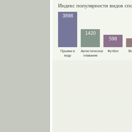
Индекс популярности видов сп
3898
1420
598
Прыжки в
Артистическое
Футбол
В
воду
плавание