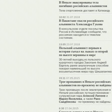
В Непале эвакуированы тела
погибших российских альпинистов
Тела спортсменов доставят в Катманду.
10:02
31.07.2018
В Пакистане спасли российского
альпиниста Александра Гукова
В консульском отделе посольства
России в Исламабаде сообщили, что
россиянин находится в тяжелом
состоянии.
13:05
23.07.2018
Польский альпинист первым в
истории съехал на лыжах со второй
по высоте вершины в мире
30-летний выходец из польского
курортного городка Закопане Анджей
Баргель ранее аналогичным способом
покорил наименьший по высоте
восьмитысячник мира гору Шишапангма
15:11
07.05.2015
Трое пропавших в Непале российских
альпинистов по-прежнему не найдены
Трое пропавших после землетрясения в
Непале российских путешественников -
супружеская пара
Алексей Липеев
и
Мария Яковлева
, а также
Рано
Саидбекова
- по-прежнему не найдены.
6:30
27.04.2015
Снежная лавина в горах Непала