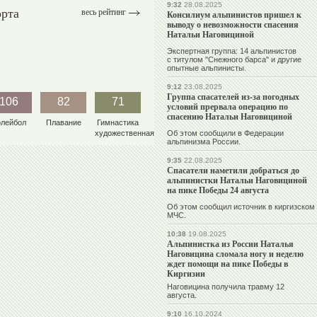
9:32
28.08.2025
орта
весь рейтинг
Консилиум альпинистов пришел к
выводу о невозможности спасения
Натальи Наговициной
Экспертная группа: 14 альпинистов
с титулом "Снежного барса" и другие
опытные альпинисты.
9:12
23.08.2025
Группа спасателей из-за погодных
106
82
71
условий прервала операцию по
спасению Натальи Наговициной
олейбол
Плавание
Гимнастика
художественная
Об этом сообщили в Федерации
альпинизма России.
9:35
22.08.2025
Спасатели наметили добраться до
альпинистки Натальи Наговициной
на пике Победы 24 августа
Об этом сообщил источник в киргизском
МЧС.
10:38
19.08.2025
Альпинистка из России Наталья
Наговицина сломала ногу и неделю
ждет помощи на пике Победы в
Киргизии
Наговицина получила травму 12
августа.
9:10
16.10.2024