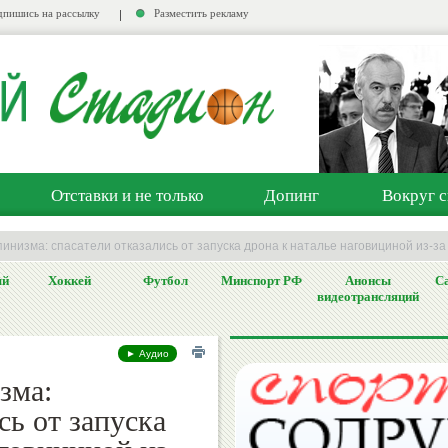
пишись на рассылку
Разместить рекламу
Отставки и не только
Допинг
Вокруг с
инизма: спасатели отказались от запуска дрона к наталье наговициной из-з
ый
Хоккей
Футбол
Минспорт РФ
Анонсы
Са
видеотрансляций
► Аудио
зма:
сь от запуска