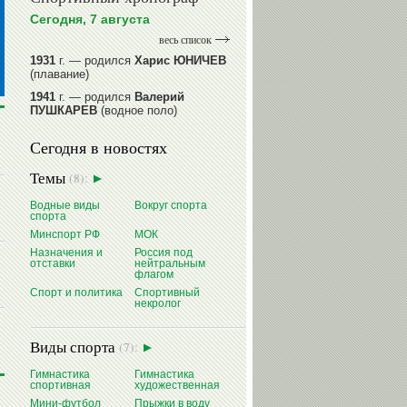
Сегодня, 7 августа
весь список
1931
г. — родился
Харис ЮНИЧЕВ
(плавание)
1941
г. — родился
Валерий
ПУШКАРЕВ
(водное поло)
1947
г. — родился
Валерий
Сегодня в новостях
ИЛЬИНЫХ
(гимнастика спортивная)
1954
г. — родился
Валерий
Темы
(8):
ГАЗЗАЕВ
(футбол)
1956
Водные виды
г. — родился
Владимир
Вокруг спорта
спорта
РЫБАКОВ
(легкая атлетика)
Минспорт РФ
МОК
читать далее
Назначения и
Россия под
отставки
нейтральным
флагом
Спорт и политика
Спортивный
некролог
Виды спорта
(7):
Гимнастика
Гимнастика
спортивная
художественная
Мини-футбол
Прыжки в воду