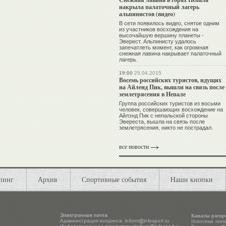
накрыла палаточный лагерь
альпинистов (видео)
В сети появилось видео, снятое одним
из участников восхождения на
высочайшую вершину планеты -
Эверест. Альпинисту удалось
запечатлеть момент, как огромная
снежная лавина накрывает палаточный
лагерь.
19:00
25.04.2015
Восемь российских туристов, идущих
на Айленд Пик, вышли на связь после
землетрясения в Непале
Группа российских туристов из восьми
человек, совершающих восхождение на
Айлэнд Пик с непальской стороны
Эвереста, вышла на связь после
землетрясения, никто не пострадал.
все новости
пинг
Архив
Спортивные события
Наши кнопки
Каналы распр
Новостная лент