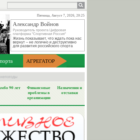
Пятница, Август 7, 2026, 20:25
Александр Войнов
Руководитель проекта Цифровая
платформа "Спортивная Россия"
Жизнь показывает, что ждать пока нас
вернут – не логично и деструктивно
для развития российского спорта
порта
АГРЕГАТОР
а непогоды
мбо 90 лет
Финансовые
Назначения и
проблемы в
отставки
организации