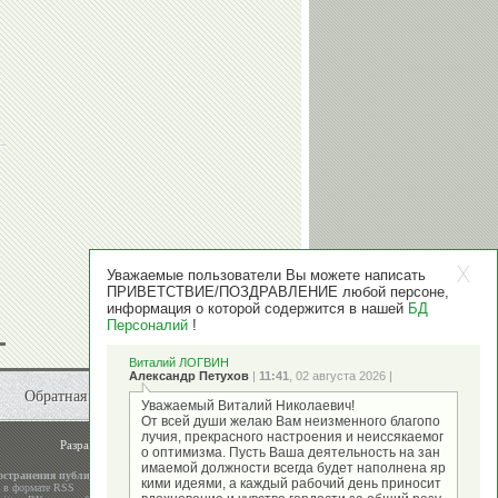
Уважаемые пользователи Вы можете написать
ПРИВЕТСТВИЕ/ПОЗДРАВЛЕНИЕ любой персоне,
информация о которой содержится в нашей
БД
Персоналий
!
Виталий ЛОГВИН
Александр Петухов
|
11:41
, 02 августа 2026 |
Обратная связь
Уважаемый Виталий Николаевич!
От всей души желаю Вам неизменного благопо
лучия, прекрасного настроения и неиссякаемог
Разработка и поддержка
ООО "Стадион"
о оптимизма. Пусть Ваша деятельность на зан
имаемой должности всегда будет наполнена яр
остранения публикаций
кими идеями, а каждый рабочий день приносит
а в формате RSS