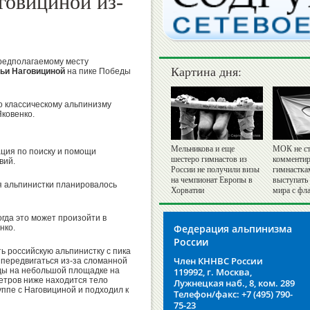
говициной из-
предполагаемому месту
Картина дня:
ьи Наговициной
на пике Победы
о классическому альпинизму
ковенко.
Мельникова и еще
МОК не ст
ция по поиску и помощи
шестеро гимнастов из
комментир
вий.
России не получили визы
гимнастка
на чемпионат Европы в
выступать
я альпинистки планировалось
Хорватии
мира с фл
огда это может произойти в
Федерация альпинизма
нко.
России
ь российскую альпинистку с пика
Член КННВС России
передвигаться из-за сломанной
беды на небольшой площадке на
119992, г. Москва,
метров ниже находится тело
Лужнецкая наб., 8, ком. 289
уппе с Наговициной и подходил к
Телефон/факс: +7 (495) 790-
75-23