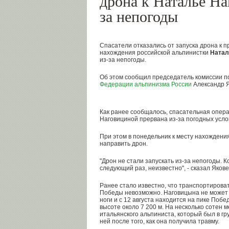
дрона к Наталье На
за непогоды
Спасатели отказались от запуска дрона к 
нахождения российской альпинистки
Натал
из-за непогоды.
Об этом сообщил председатель комиссии п
Федерации альпинизма России
Александр Я
Как ранее сообщалось, спасательная опера
Наговициной прервана из-за погодных усло
При этом в понедельник к месту нахождени
направить дрон.
"Дрон не стали запускать из-за непогоды. К
следующий раз, неизвестно", - сказал Якове
Ранее стало известно, что транспортироват
Победы невозможно. Наговицына не может 
ноги и с 12 августа находится на пике По
высоте около 7 200 м. На несколько сотен 
итальянского альпиниста, который был в гр
ней после того, как она получила травму.