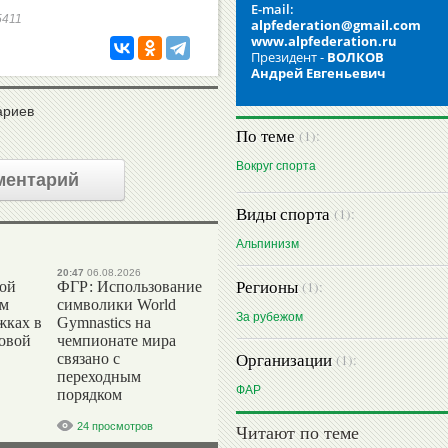
E-mail:
65411
alpfederation@gmail.com
www.alpfederation.ru
Президент -
ВОЛКОВ
Андрей Евгеньевич
ариев
По теме
(1):
Вокруг спорта
ментарий
Виды спорта
(1):
Альпинизм
20:47
06.08.2026
Регионы
(1):
вой
ФГР: Использование
ом
символики World
За рубежом
жках в
Gymnastics на
ровой
чемпионате мира
Организации
связано с
(1):
переходным
ФАР
порядком
24 просмотров
Читают по теме