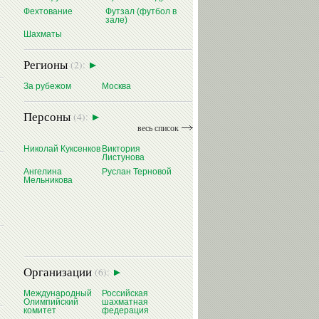
Фехтование
Футзал (футбол в
зале)
Шахматы
Регионы
(2):
За рубежом
Москва
Персоны
(4):
весь список
Николай Куксенков
Виктория
Листунова
Ангелина
Руслан Терновой
Мельникова
Организации
(6):
Международный
Российская
Олимпийский
шахматная
комитет
федерация