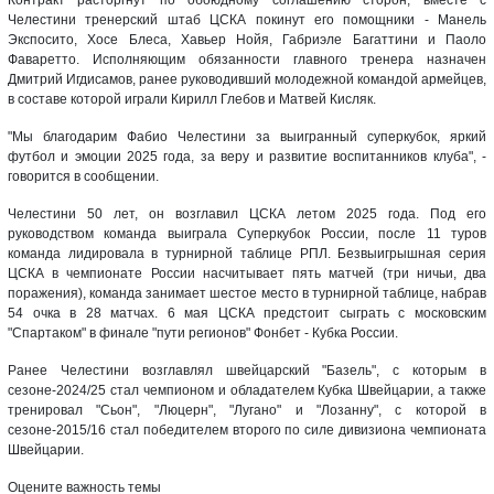
Челестини тренерский штаб ЦСКА покинут его помощники - Манель
Экспосито, Хосе Блеса, Хавьер Нойя, Габриэле Багаттини и Паоло
Фаваретто. Исполняющим обязанности главного тренера назначен
Дмитрий Игдисамов, ранее руководивший молодежной командой армейцев,
в составе которой играли Кирилл Глебов и Матвей Кисляк.
"Мы благодарим Фабио Челестини за выигранный cуперкубок, яркий
футбол и эмоции 2025 года, за веру и развитие воспитанников клуба", -
говорится в сообщении.
Челестини 50 лет, он возглавил ЦСКА летом 2025 года. Под его
руководством команда выиграла Суперкубок России, после 11 туров
команда лидировала в турнирной таблице РПЛ. Безвыигрышная серия
ЦСКА в чемпионате России насчитывает пять матчей (три ничьи, два
поражения), команда занимает шестое место в турнирной таблице, набрав
54 очка в 28 матчах. 6 мая ЦСКА предстоит сыграть с московским
"Спартаком" в финале "пути регионов" Фонбет - Кубка России.
Ранее Челестини возглавлял швейцарский "Базель", с которым в
сезоне-2024/25 стал чемпионом и обладателем Кубка Швейцарии, а также
тренировал "Сьон", "Люцерн", "Лугано" и "Лозанну", с которой в
сезоне-2015/16 стал победителем второго по силе дивизиона чемпионата
Швейцарии.
Оцените важность темы