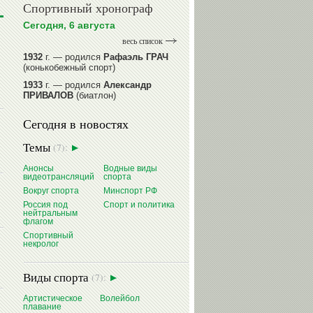
Спортивный хронограф
Сегодня, 6 августа
весь список
1932
г. — родился
Рафаэль ГРАЧ
(конькобежный спорт)
1933
г. — родился
Александр
ПРИВАЛОВ
(биатлон)
1939
г. — родился
Анатолий
Сегодня в новостях
ИОНОВ
(хоккей)
1939
г. — родился
Анатолий
Темы
(7):
ЦАРИК
(борьба вольная)
1946
Анонсы
г. — родился
Виктор
Водные виды
видеотрансляций
спорта
БАЖЕНОВ
(фехтование)
Вокруг спорта
Минспорт РФ
читать далее
Россия под
Спорт и политика
нейтральным
флагом
Спортивный
некролог
Виды спорта
(7):
Артистическое
Волейбол
плавание