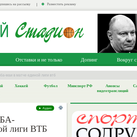
пишись на рассылку
Разместить рекламу
Отставки и не только
Допинг
Вокруг с
ба-маи в матче единой лиги втб
ый
Хоккей
Футбол
Минспорт РФ
Анонсы
Са
видеотрансляций
► Аудио
БА-
ой лиги ВТБ