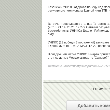
Казанский УНИКС одержал победу над мос
регулярного чемпионата Единой лиги ВТБ п
Встреча, прошедшая в столице Татарстана,
(26:18, 21:14, 26:21, 19:27). Самыми резул
баскетболисты УНИКСа Джален Рэйнольдс и
очку.
УНИКС (28 побед и 7 поражений) занимает 
Единой лиги ВТБ. МБА-МАИ (12-22) располаг
В следующем матче УНИКС 8 марта примет 
этот же день в Москве сыграет с "Самарой".
Источник новости:
https://rsport.ria.ru/20
нет коммент
Добавить ком