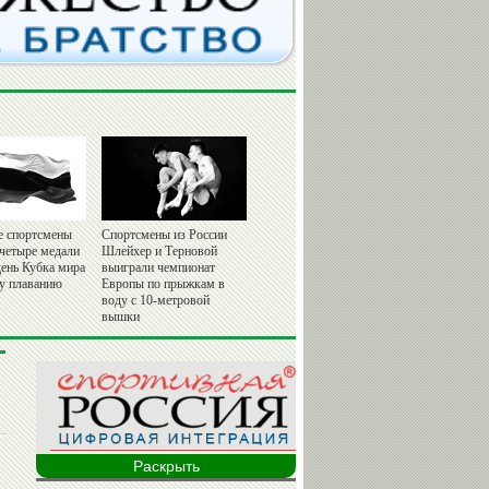
е спортсмены
Спортсмены из России
 четыре медали
Шлейхер и Терновой
день Кубка мира
выиграли чемпионат
у плаванию
Европы по прыжкам в
воду с 10-метровой
вышки
Раскрыть