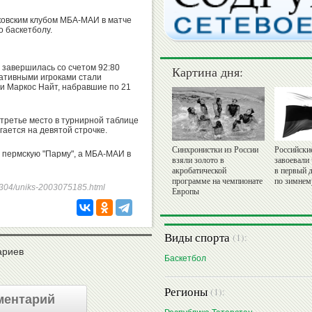
ковским клубом МБА-МАИ в матче
о баскетболу.
 завершилась со счетом 92:80
Картина дня:
ьтативными игроками стали
 Маркос Найт, набравшие по 21
третье место в турнирной таблице
ается на девятой строчке.
Синхронистки из России
Российски
пермскую "Парму", а МБА-МАИ в
взяли золото в
завоевали
акробатической
в первый 
программе на чемпионате
по зимнем
250304/uniks-2003075185.html
Европы
Виды спорта
(1):
ариев
Баскетбол
Регионы
(1):
ментарий