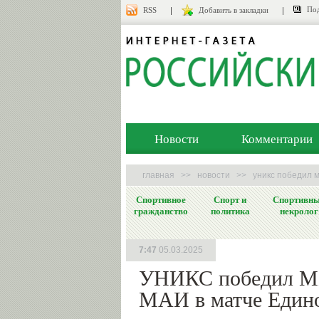
Под
RSS
Добавить в закладки
Новости
Комментарии
главная
>>
новости
>>
уникс победил м
Спортивное
Спорт и
Спортивн
гражданство
политика
некролог
7:47
05.03.2025
УНИКС победил М
МАИ в матче Един