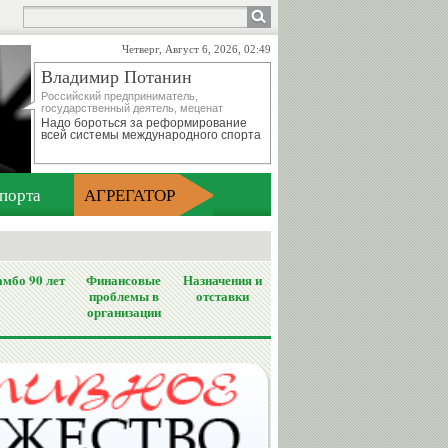
Четверг, Август 6, 2026, 02:49
Владимир Потанин
Российский предприниматель,
государственный деятель, меценат
Надо бороться за реформирование
всей системы международного спорта
порта
АГРЕГАТОР
мбо 90 лет
Финансовые
Назначения и
проблемы в
отставки
организации