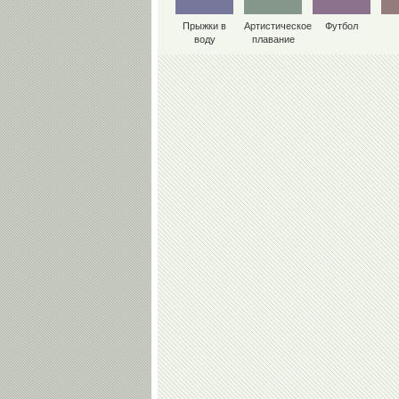
Прыжки в
Артистическое
Футбол
воду
плавание