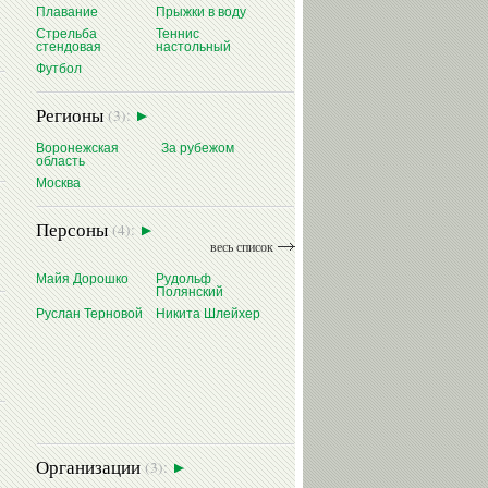
Плавание
Прыжки в воду
Стрельба
Теннис
стендовая
настольный
Футбол
Регионы
(3):
Воронежская
За рубежом
область
Москва
Персоны
(4):
весь список
Майя Дорошко
Рудольф
Полянский
Руслан Терновой
Никита Шлейхер
Организации
(3):