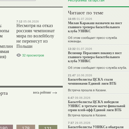
Республика Татарстан
Читают по теме
16:05
01.07.2026
7:12
05.08.2026
Милан Каракаш назначен на пост
.
Несмотря на отказ
главного тренера баскетбольного
ропы
россиян чемпионат
клуба УНИКС
ым
мира по волейболу
Об этом сообщает пресс-служба
не перенесут из
команды.
амплин
Польши
13:32
01.07.2026
рямая
Велимир Перасович покинул пост
32 просмотров
ия)
главного тренера баскетбольного
клуба УНИКС
Об этом сообщает пресс-служба клуба.
21:47
10.06.2026
Баскетболисты ЦСКА стали
чемпионами Единой лиги ВТБ
Встреча прошла в Казани.
орта
весь рейтинг
6:47
09.06.2026
Баскетболисты ЦСКА победили
УНИКС в третьем матче финальной
серии плей-офф Единой лиги ВТБ
Встреча прошла в Казани.
7:37
29.05.2026
Баскетболисты УНИКСа обыграли
180
178
121