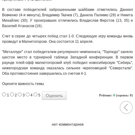
В составе победителей заброшенными шайбами отметились Даниил
Вовченко (4-я минута), Владимир Ткачев (7), Данила Паливко (28) и Никита
Михайлис (30). У проигравших отличились Владислав Фирстов (13, 35) и
Василий Атанасов (16).
Счет в серии до четырех побед стал 1-0. Следующую игру команды вновь
проведут в Магнитогорске. Она состоится 11 апреля.
"Металлург" стал победителем регулярного чемпионата, "Торпедо" заняло
шестое место в турнирной таблице Западной конференции. В первом
раунде плей-офф магнитогорский клуб победил новосибирскую "Сибирь",
нижегородская команда оказалась сильнее череповецкой "Северстали".
Оба противостояния завершились со счетом 4-1.
Оцените важность темы
1
2
3
4
5
Рейтинг:
0
(оценок: 0)
нет комментариев