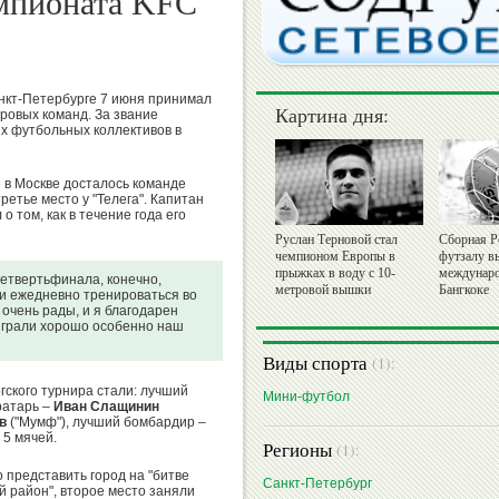
мпионата KFC
анкт-Петербурге 7 июня принимал
Картина дня:
ровых команд. За звание
х футбольных коллективов в
 в Москве досталось команде
третье место у "Телега". Капитан
о том, как в течение года его
Руслан Терновой стал
Сборная Р
чемпионом Европы в
футзалу в
прыжках в воду с 10-
междунаро
четвертьфинала, конечно,
метровой вышки
Бангкоке
ли ежедневно тренироваться во
 очень рады, и я благодарен
сыграли хорошо особенно наш
Виды спорта
(1):
ского турнира стали: лучший
Мини-футбол
ратарь –
Иван Слащинин
в
("Мумф"), лучший бомбардир –
 5 мячей.
Регионы
(1):
 представить город на "битве
Санкт-Петербург
й район", второе место заняли