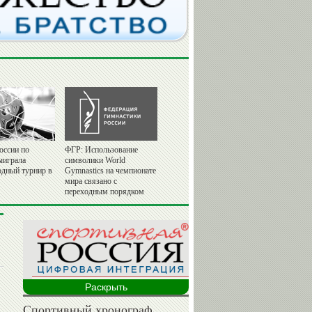
оссии по
ФГР: Использование
ыиграла
символики World
дный турнир в
Gymnastics на чемпионате
мира связано с
переходным порядком
Раскрыть
Спортивный хронограф