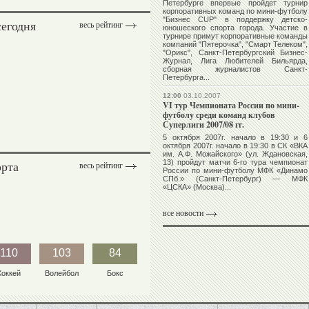
Петербурге впервые пройдет турнир
корпоративных команд по мини-футболу
"Бизнес CUP" в поддержку детско-
сегодня
весь рейтинг
юношеского спорта города. Участие в
турнире примут корпоративные команды
компаний "Пятерочка", "Смарт Телеком",
"Орикс", Санкт-Петербургский Бизнес-
Журнал, Лига Любителей Бильярда,
сборная журналистов Санкт-
Петербурга...
12:00
03.10.2007
VI тур Чемпионата России по мини-
футболу среди команд клубов
Суперлиги 2007/08 гг.
5 октября 2007г. начало в 19:30 и 6
октября 2007г. начало в 19:30 в СК «ВКА
им. А.Ф. Можайского» (ул. Ждановская,
орта
13) пройдут матчи 6-го тура чемпионат
весь рейтинг
России по мини-футболу МФК «Динамо
СПб.» (Санкт-Петербург) — МФК
«ЦСКА» (Москва)...
все новости
110
103
84
Хоккей
Волейбол
Бокс