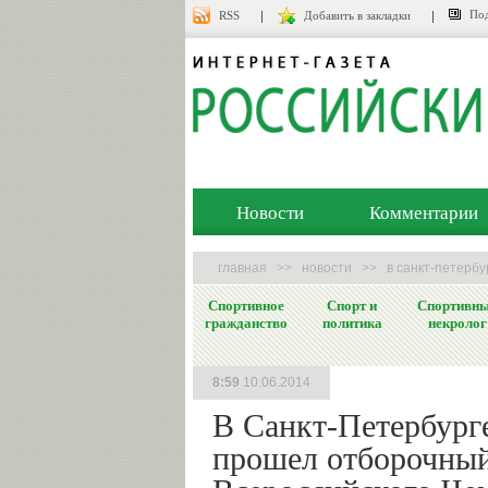
Под
RSS
Добавить в закладки
Новости
Комментарии
главная
>>
новости
>>
в санкт-петерб
Спортивное
Спорт и
Спортивн
гражданство
политика
некролог
8:59
10.06.2014
В Санкт-Петербург
прошел отборочный