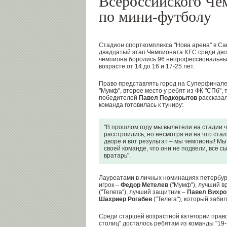
Всероссийского Че
по мини-футболу
Стадион спорткомплекса "Нова арена" в С
двадцатый этап Чемпионата KFC среди дво
чемпиона боролись 96 непрофессиональн
ы
возрасте от 14 до 16 и 17-25 лет.
Право представлять город на Суперфинале
"Мумф", второе место у ребят из ФК "СПб", 
победителей
Павел Подкорытов
рассказал 
команда готовилась к туниру:
"В прошлом году мы вылетели на стадии 
расстроились, но несмотря ни на что ста
дворе и вот результат – мы чемпионы! Мы
своей команде, что они не подвели, все 
вратарь".
Лауреатами в личных номинациях петербург
игрок –
Федор Метелев
("Мумф"), лучший в
("Телега"), лучший защитник –
Павел Вихро
Шахриер Рогабев
("Телега"), который забил
Среди старшей возрастной категории право
столиц" досталось ребятам из команды "19-