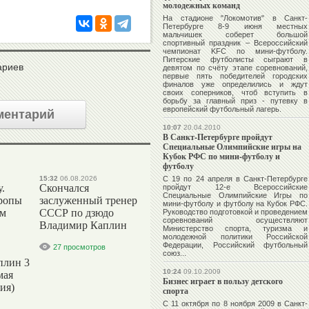
молодежных команд
На стадионе "Локомотив" в Санкт-
Петербурге 8-9 июня местных
мальчишек соберет большой
спортивный праздник – Всероссийский
чемпионат KFC по мини-футболу.
Питерские футболисты сыграют в
ариев
девятом по счёту этапе соревнований,
первые пять победителей городских
финалов уже определились и ждут
своих соперников, чтоб вступить в
борьбу за главный приз - путевку в
европейский футбольный лагерь.
ментарий
10:07
20.04.2010
В Санкт-Петербурге пройдут
Специальные Олимпийские игры на
Кубок РФС по мини-футболу и
футболу
15:32
06.08.2026
С 19 по 24 апреля в Санкт-Петербурге
.
Скончался
пройдут 12-е Всероссийские
Специальные Олимпийские Игры по
ропы
заслуженный тренер
мини-футболу и футболу на Кубок РФС.
ым
СССР по дзюдо
Руководство подготовкой и проведением
соревнований осуществляют
Владимир Каплин
Министерство спорта, туризма и
молодежной политики Российской
Федерации, Российский футбольный
27 просмотров
союз...
плин 3
10:24
09.10.2009
мая
Бизнес играет в пользу детского
ия)
спорта
С 11 октября по 8 ноября 2009 в Санкт-