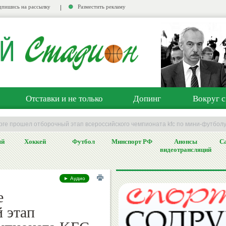
пишись на рассылку
Разместить рекламу
Отставки и не только
Допинг
Вокруг с
урге прошел отборочный этап всероссийского чемпионата kfc по мини-футбол
ый
Хоккей
Футбол
Минспорт РФ
Анонсы
Са
видеотрансляций
► Аудио
е
 этап