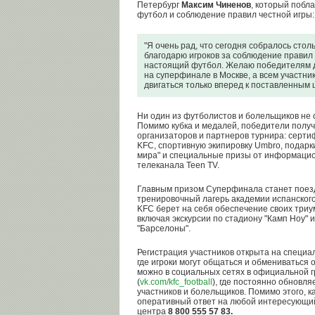
Петербург
Максим Чиненов
, который побл
футбол и соблюдение правил честной игры:
"Я очень рад, что сегодня собралось сто
благодарю игроков за соблюдение правил fa
настоящий футбол. Желаю победителям д
на суперфинале в Москве, а всем участни
двигаться только вперед к поставленным 
Ни один из футболистов и болельщиков не о
Помимо кубка и медалей, победители полу
организаторов и партнеров турнира: серти
KFC, спортивную экипировку Umbro, подарки
мира" и специальные призы от информаци
телеканала Teen TV.
Главным призом Суперфинала станет поез
тренировочный лагерь академии испанского
KFC берет на себя обеспечение своих три
включая экскурсии по стадиону "Камп Ноу" 
"Барселоны".
Регистрация участников открыта на специ
где игроки могут общаться и обмениваться
можно в социальных сетях в официальной г
(
vk.com/kfc_footb
all
), где постоянно обновл
участников и болельщиков. Помимо этого,
оперативный ответ на любой интересующий 
центра
8 800 555 57 83.