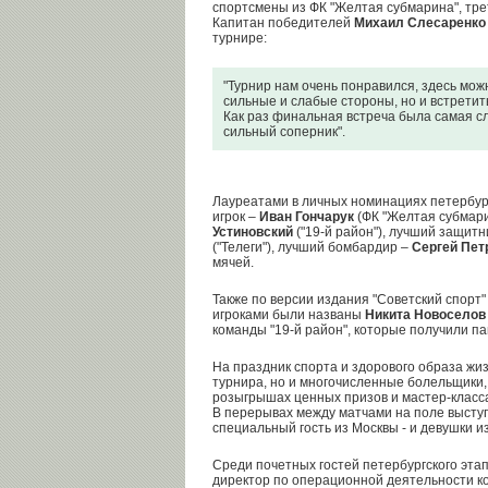
спортсмены из ФК "Желтая субмарина", трет
Капитан победителей
Михаил Слесаренко
турнире:
"Турнир нам очень понравился, здесь мож
сильные и слабые стороны, но и встрети
Как раз финальная встреча была самая с
сильный соперник".
Лауреатами в личных номинациях петербург
игрок –
Иван Гончарук
(ФК "Желтая субмари
Устиновский
("19-й район"), лучший защитн
("Телеги"), лучший бомбардир –
Сергей Пет
мячей.
Также по версии издания "Советский спорт
игроками были названы
Никита Новоселов
команды "19-й район", которые получили п
На праздник спорта и здорового образа жи
турнира, но и многочисленные болельщики, 
розыгрышах ценных призов и мастер-класса
В перерывах между матчами на поле выступ
специальный гость из Москвы - и девушки и
Среди почетных гостей петербургского эта
директор по операционной деятельности ко