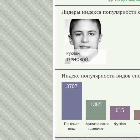
153 просмотров
Лидеры индекса популярности 
Руслан
ТЕРНОВОЙ
Индекс популярности видов сп
3707
1385
615
Прыжки в
Артистическое
Футбол
воду
плавание