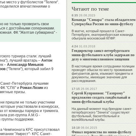
ье место у футболистов "Телеги".
поделился впечатлениями о
Читают по теме
8:35
26.08.2023
Команда "Синара" стала обладателем
Суперкубка России по мини-футболу
но не только проверить свои
ться с достойными соперниками.
В матче, который прошел в Санкт-
ложная. ФК "Желтая субмарина" -
Петербурге, екатеринбургская команда
обыграла московский КПФР.
4:24
31.03.2018
Гендиректор санкт-петербургского
мини-футбольного клуба задержан по
ского турнира стали: лучший
делу о многомиллионном хищении
на"), лучший вратарь –
Антон
ик –
Александр Миньков
В настоящее время сотрудники полиции
ров
("Телеги"), который забил 9
проводят обыски по месту проживания
фигурантов дела, изымают предметы и
документы, имеющие значение для
расследования.
" Санкт-Петербурга лучшими
ФК "СПб" и
Роман Лозин
из
17:15
26.06.2017
амятные призы.
Сергей Куприянов: "Газпрому"
предложено создать гандбольный и
мини-футбольный клубы
зни пришли не только участники
которые участвовали в конкурсах,
На данный момент под брендом санкт-
х от команды паркура и трикинга.
петербургского "Зенита" существуют
ала рэп-группа A.M.G -
футбольный, баскетбольный и
з группы поддержки.
волейбольный клубы.
18:18
06.04.2015
па Чемпионата KFC присутствовал
Финал первенства по мини-футболу
мпании "Амрест"- KFC Санкт-