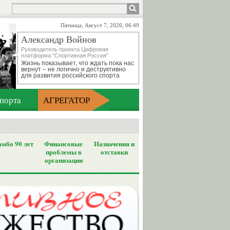
Пятница, Август 7, 2026, 06:49
Александр Войнов
Руководитель проекта Цифровая
платформа "Спортивная Россия"
Жизнь показывает, что ждать пока нас
вернут – не логично и деструктивно
для развития российского спорта
порта
АГРЕГАТОР
у
мбо 90 лет
Финансовые
Назначения и
проблемы в
отставки
организации