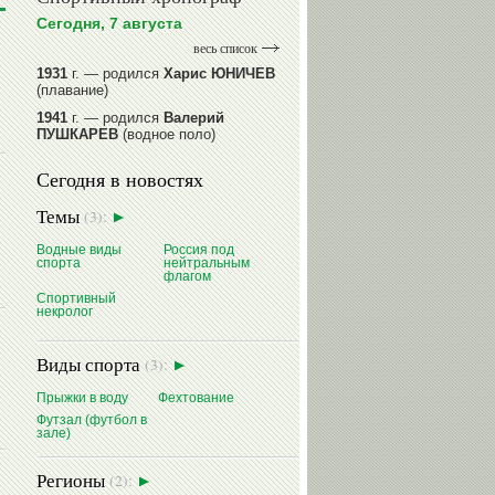
Сегодня, 7 августа
весь список
1931
г. — родился
Харис ЮНИЧЕВ
(плавание)
1941
г. — родился
Валерий
ПУШКАРЕВ
(водное поло)
1947
г. — родился
Валерий
Сегодня в новостях
ИЛЬИНЫХ
(гимнастика спортивная)
1954
г. — родился
Валерий
Темы
(3):
ГАЗЗАЕВ
(футбол)
1956
Водные виды
г. — родился
Владимир
Россия под
спорта
нейтральным
РЫБАКОВ
(легкая атлетика)
флагом
Спортивный
читать далее
некролог
Виды спорта
(3):
Прыжки в воду
Фехтование
Футзал (футбол в
зале)
Регионы
(2):