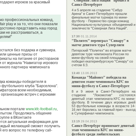
"Северная Лига Наций" прошел в
агодарил игроков за красивый
Санкт-Петербурге
4 и 5 апреля на стадионе "Сибур
Арена" в Санкт-Петербурге прошли
финальные матчи турнира по мини-
лько профессиональных команд,
футболу - Первенство среди команд
ir play и за то, что они показали
Национально-культурных объединений и
остояно представить наш город
землячеств "Северная Лига Наций".
кам не расстраиваться, а
целям!"
17:30
01.11.2014
"Политех" переиграл "Синару" в
матче девятого тура Суперлиги
стался без подарка и сувенира.
Питерский "Политех" во втором матче
чили ценные призы от
девятом туре чемпионата России по
мини-футболу на своей площадке
фикаты на питание от ресторанов
победил екатеринбургскую "Синару" со
 от журнала "Навигатор игрового
счtтом 6:3.
онного партнера чемпионата
13:40
13.06.2013
Команда "Майонез" победила на
девятом этапе чемпионата KFC по
дка команды-победите
ля в
мини-футболу в Санкт-Петербурге
 футбольного клуба "Барселона".
умфаторов всем необходимым,
8 и 9 июня в Санкт-Петербурге на
и организацию встреч с игроками
стадионе "Локомотив" состоялся
девятый этап чемпионата KFC по мини-
футболу. В течение двух игровых дней
53 футбольные команды в возрасте 14-
альном портале
www.kfc-football
.ru
,
16 лет боролись за главный приз - выход
 опытом. Продолжать общение
в Суперфинал чемпионата.
руппе в ВКонтакте
яется актуальная информация для
13:19
29.04.2013
Санкт-Петербург принимает девятый
 каждый желающий сможет получить
этап чемпионата KFC по мини-
его вопрос по телефону call-
футболу среди любительских