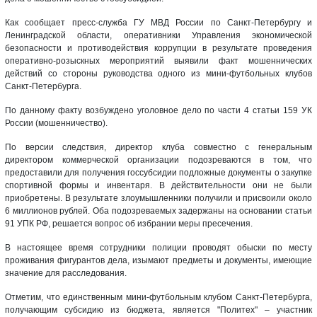
Как сообщает пресс-служба ГУ МВД России по Санкт-Петербургу и
Ленинградской области, оперативники Управления экономической
безопасности и противодействия коррупции в результате проведения
оперативно-розыскных мероприятий выявили факт мошеннических
действий со стороны руководства одного из мини-футбольных клубов
Санкт-Петербурга.
По данному факту возбуждено уголовное дело по части 4 статьи 159 УК
России (мошенничество).
По версии следствия, директор клуба совместно с генеральным
директором коммерческой организации подозреваются в том, что
предоставили для получения госсубсидии подложные документы о закупке
спортивной формы и инвентаря. В действительности они не были
приобретены. В результате злоумышленники получили и присвоили около
6 миллионов рублей. Оба подозреваемых задержаны на основании статьи
91 УПК РФ, решается вопрос об избрании меры пресечения.
В настоящее время сотрудники полиции проводят обыски по месту
проживания фигурантов дела, изымают предметы и документы, имеющие
значение для расследования.
Отметим, что единственным мини-футбольным клубом Санкт-Петербурга,
получающим субсидию из бюджета, является "Политех" – участник