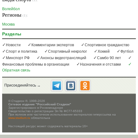
Волейбол
Регионы
(1):
Москва
Разделы
Новости
Комментарии экспертов
Спортивное гражданство
Спорт и политика
Спортивный некролог
Хоккей
Футбол
Минспорт РФ
Анонсы видеотрансляций
Самбо 90 лет
Финансовые проблемы в организации
Назначения и отставки
Обратная связь
Присоединяйтесь →
©
Стадион ®, 1998-2026
Сетевое издание "Российский Стадион"
Зарегистрировано в Роскомнадзоре
Свидетельство о регистрации Эл № ФС77-65333
При полном или частичном использовании материалов гиперссылка на
www.stadium.ru
обязательна
Настоящий ресурс может содержать материалы 16+