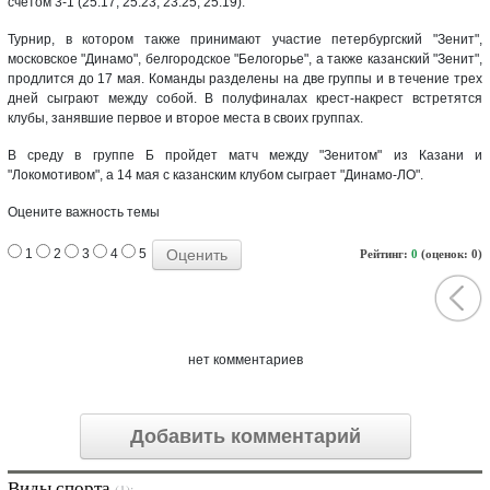
счетом 3-1 (25:17, 25:23, 23:25, 25:19).
Турнир, в котором также принимают участие петербургский "Зенит",
московское "Динамо", белгородское "Белогорье", а также казанский "Зенит",
продлится до 17 мая. Команды разделены на две группы и в течение трех
дней сыграют между собой. В полуфиналах крест-накрест встретятся
клубы, занявшие первое и второе места в своих группах.
В среду в группе Б пройдет матч между "Зенитом" из Казани и
"Локомотивом", а 14 мая с казанским клубом сыграет "Динамо-ЛО".
Оцените важность темы
1
2
3
4
5
Рейтинг:
0
(оценок: 0)
нет комментариев
Добавить комментарий
Виды спорта
(1):