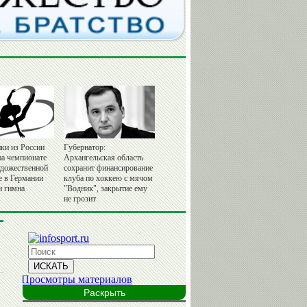
ки из России
Губернатор:
на чемпионате
Архангельская область
удожественной
сохранит финансирование
е в Германии
клуба по хоккею с мячом
и гимна
"Водник", закрытие ему
не грозит
Раскрыть