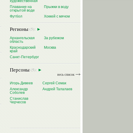
художественная
Плавание на
Прыжки в воду
открытой воде
Футбол
Хоккей с мячом
Регионы
(5):
Архангельская
За рубежом
область
Краснодарский
Москва
край
Санкт-Петербург
Персоны
(5):
весь список
Игорь Дивеев
Сергей Семак
Александр
Андрей Талалаев
Соболев
Станислав
Черчесов