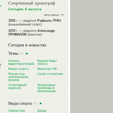
Спортивный хронограф
Сегодня, 6 августа
весь список
1932
г. — родился
Рафаэль ГРАЧ
(конькобежный спорт)
1933
г. — родился
Александр
ПРИВАЛОВ
(биатлон)
1939
г. — родился
Анатолий
Сегодня в новостях
ИОНОВ
(хоккей)
1939
г. — родился
Анатолий
Темы
(8):
ЦАРИК
(борьба вольная)
1946
Анонсы
г. — родился
Виктор
Водные виды
видеотрансляций
спорта
БАЖЕНОВ
(фехтование)
Вокруг спорта
Минспорт РФ
читать далее
Россия под
Спорт и политика
нейтральным
флагом
Спортивный
Финансовые
некролог
проблемы в
организации
Виды спорта
(6):
Гимнастика
Дзюдо