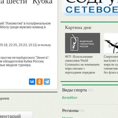
а шести" Кубка
кий "Локомотив" в полуфинальном
Картина дня:
ейболу среди мужских команд в
:18, 22:25, 25:23, 15:11) в пользу
ФГР: Использование
Спортсмен
против петербургского "Зенита".
символики World
выступят 
м обладателем Кубка России,
Gymnastics на чемпионате
мира по х
овые медали турнира.
мира связано с
гимнастик
переходным порядком
без флага 
Виды спорта
(1):
Волейбол
ариев
Регионы
(1):
ментарий