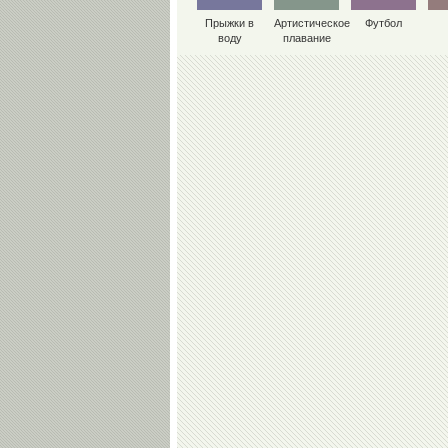
Прыжки в
Артистическое
Футбол
воду
плавание