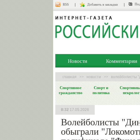
Под
RSS
Добавить в закладки
Новости
Комментарии
главная
>>
новости
>>
волейболисты "
Спортивное
Спорт и
Спортивн
гражданство
политика
некролог
8:32
17.05.2026
Волейболисты "Ди
обыграли "Локомот