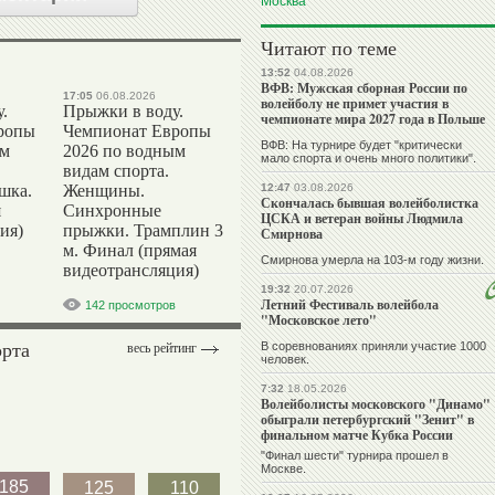
Москва
Читают по теме
13:52
04.08.2026
ВФВ: Мужская сборная России по
17:05
06.08.2026
волейболу не примет участия в
.
Прыжки в воду.
чемпионате мира 2027 года в Польше
ропы
Чемпионат Европы
ВФВ: На турнире будет "критически
ым
2026 по водным
мало спорта и очень много политики".
видам спорта.
шка.
Женщины.
12:47
03.08.2026
Скончалась бывшая волейболистка
я
Синхронные
ЦСКА и ветеран войны Людмила
ия)
прыжки. Трамплин 3
Смирнова
м. Финал (прямая
Смирнова умерла на 103-м году жизни.
видеотрансляция)
19:32
20.07.2026
Летний Фестиваль волейбола
142 просмотров
"Московское лето"
орта
В соревнованиях приняли участие 1000
весь рейтинг
человек.
7:32
18.05.2026
Волейболисты московского "Динамо"
обыграли петербургский "Зенит" в
финальном матче Кубка России
"Финал шести" турнира прошел в
Москве.
185
125
110