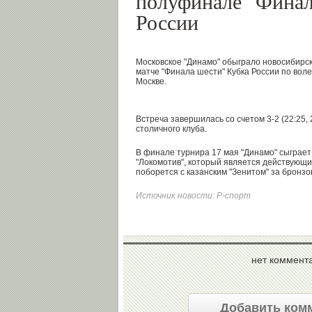
полуфинале "Финал
России
Московское "Динамо" обыграло новосибирс
матче "Финала шести" Кубка России по вол
Москве.
Встреча завершилась со счетом 3-2 (22:25, 25
столичного клуба.
В финале турнира 17 мая "Динамо" сыграет 
"Локомотив", который является действующи
поборется с казанским "Зенитом" за бронз
Источник новости:
Р-спорт
нет коммент
Добавить ком