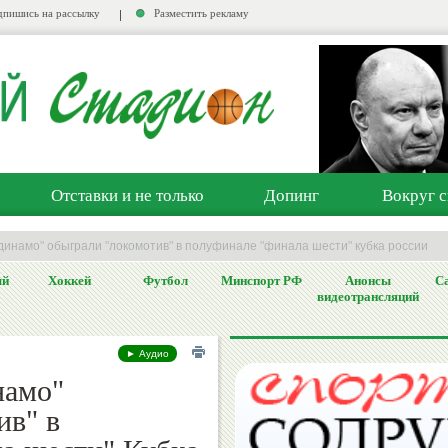
пишись на рассылку
Разместить рекламу
Отставки и не только
Допинг
Вокруг с
динамо" обыграли "локомотив" в полуфинале "финала шести" кубка россии
ый
Хоккей
Футбол
Минспорт РФ
Анонсы
Са
видеотрансляций
► Аудио
намо"
ив" в