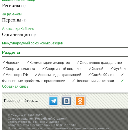
Регионы
(1):
За рубежом
Персоны
(1):
Александр Кибалко
Организации
(1):
Международный союз конькобежцев
Разделы
Новости
Комментарии экспертов
Спортивное гражданство
Спорт и политика
Спортивный некролог
Хоккей
Футбол
Минспорт РФ
Анонсы видеотрансляций
Самбо 90 лет
Финансовые проблемы в организации
Назначения и отставки
Обратная связь
Присоединяйтесь →
©
Стадион ®, 1998-2026
Сетевое издание "Российский Стадион"
Зарегистрировано в Роскомнадзоре
Свидетельство о регистрации Эл № ФС77-65333
При полном или частичном использовании материалов гиперссылка на