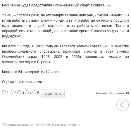
Россиянин будет представлять конькобежный спорт в совете ISU.
"Я не был готов к речи, но благодарю за ваше доверие, - сказал Кибалко. - Я
готов работать с вами днем и ночью, и те, кто работал со мной в прошлом
году, знают, что я действительно готов работать по ночам. Так что
обращайтесь ко мне в любой день и в любое время. Спасибо за доверие и
поддержку".
Кибалко 52 года. С 2022 года он является членом совета ISU. В качестве
профессионального спортсмена принимал участие в трех зимних
Олимпийских играх (1998, 2002 и 2006), завоевывал медали на
чемпионатах мира и Европы.
Конгресс ISU завершится 12 июня.
Оцените важность темы
1
2
3
4
5
Рейтинг:
0
(оценок: 0)
Узнать больше о персонах из публикации: