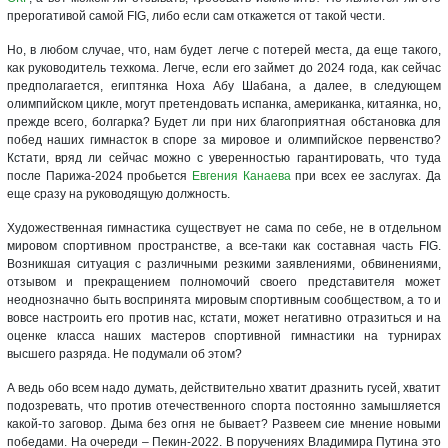
прерогативой самой FIG, либо если сам откажется от такой чести.
Но, в любом случае, что, нам будет легче с потерей места, да еще такого,
как руководитель техкома. Легче, если его займет до 2024 года, как сейчас
предполагается, египтянка Ноха Абу Шабана, а далее, в следующем
олимпийском цикле, могут претендовать испанка, американка, китаянка, но,
прежде всего, болгарка? Будет ли при них благоприятная обстановка для
побед наших гимнасток в споре за мировое и олимпийское первенство?
Кстати, вряд ли сейчас можно с уверенностью гарантировать, что туда
после Парижа-2024 пробьется
Евгения Канаева
при всех ее заслугах. Да
еще сразу на руководящую должность.
Художественная гимнастика существует не сама по себе, не в отдельном
мировом спортивном пространстве, а все-таки как составная часть FIG.
Возникшая ситуация с различными резкими заявлениями, обвинениями,
отзывом и прекращением полномочий своего представителя может
неоднозначно быть воспринята мировым спортивным сообществом, а то и
вовсе настроить его против нас, кстати, может негативно отразиться и на
оценке класса наших мастеров спортивной гимнастики на турнирах
высшего разряда. Не подумали об этом?
А ведь обо всем надо думать, действительно хватит дразнить гусей, хватит
подозревать, что против отечественного спорта постоянно замышляется
какой-то заговор. Дыма без огня не бывает? Развеем сие мнение новыми
победами. На очереди – Пекин-2022. В поручениях Владимира Путина это