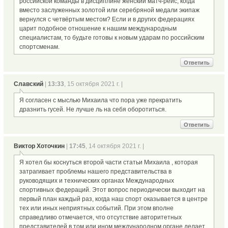
российской команды в дисциплине женский матч-рейс, когда
вместо заслуженных золотой или серебряной медали экипаж
вернулся с четвёртым местом? Если и в других федерациях
царит подобное отношение к нашим международным
специалистам, то будьте готовы к новым ударам по российским
спортсменам.
Ответить
Славский
|
13:33
, 15 октября 2021 г. |
Я согласен с мыслью Михаила что пора уже прекратить
дразнить гусей. Не лучше ль на себя оборотиться.
Ответить
Виктор Хоточкин
|
17:45
, 14 октября 2021 г. |
Я хотел бы коснуться второй части статьи Михаила , которая
затрагивает проблемы нашего представительства в
руководящих и технических органах Международных
спортивных федераций. Этот вопрос периодически выходит на
первый план каждый раз, когда наш спорт оказывается в центре
тех или иных неприятных событий. При этом вполне
справедливо отмечается, что отсутствие авторитетных
представителей в том или ином международном органе делает