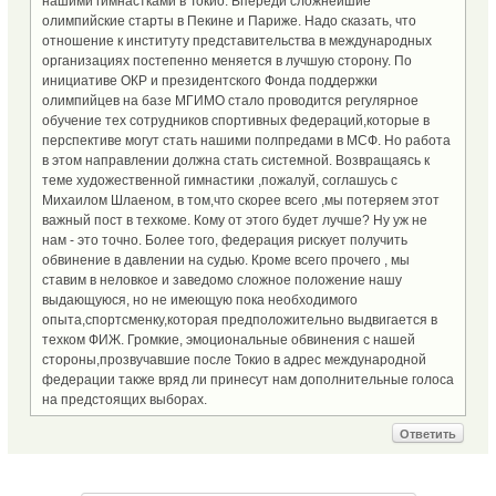
нашими гимнастками в Токио. Впереди сложнейшие
олимпийские старты в Пекине и Париже. Надо сказать, что
отношение к институту представительства в международных
организациях постепенно меняется в лучшую сторону. По
инициативе ОКР и президентского Фонда поддержки
олимпийцев на базе МГИМО стало проводится регулярное
обучение тех сотрудников спортивных федераций,которые в
перспективе могут стать нашими полпредами в МСФ. Но работа
в этом направлении должна стать системной. Возвращаясь к
теме художественной гимнастики ,пожалуй, соглашусь с
Михаилом Шлаеном, в том,что скорее всего ,мы потеряем этот
важный пост в техкоме. Кому от этого будет лучше? Ну уж не
нам - это точно. Более того, федерация рискует получить
обвинение в давлении на судью. Кроме всего прочего , мы
ставим в неловкое и заведомо сложное положение нашу
выдающуюся, но не имеющую пока необходимого
опыта,спортсменку,которая предположительно выдвигается в
техком ФИЖ. Громкие, эмоциональные обвинения с нашей
стороны,прозвучавшие после Токио в адрес международной
федерации также вряд ли принесут нам дополнительные голоса
на предстоящих выборах.
Ответить