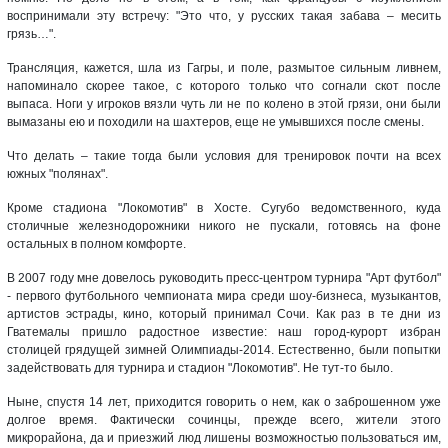
воспринимали эту встречу: "Это что, у русских такая забава – месить
грязь…".
Трансляция, кажется, шла из Гагры, и поле, размытое сильным ливнем,
напоминало скорее такое, с которого только что согнали скот после
выпаса. Ноги у игроков вязли чуть ли не по колено в этой грязи, они были
вымазаны ею и походили на шахтеров, еще не умывшихся после смены.
Что делать – такие тогда были условия для тренировок почти на всех
южных "полянах".
Кроме стадиона "Локомотив" в Хосте. Сугубо ведомственного, куда
столичные железнодорожники никого не пускали, готовясь на фоне
остальных в полном комфорте.
В 2007 году мне довелось руководить пресс-центром турнира "Арт футбол"
- первого футбольного чемпионата мира среди шоу-бизнеса, музыкантов,
артистов эстрады, кино, который принимал Сочи. Как раз в те дни из
Гватемалы пришло радостное известие: наш город-курорт избран
столицей грядущей зимней Олимпиады-2014. Естественно, были попытки
задействовать для турнира и стадион "Локомотив". Не тут-то было.
Ныне, спустя 14 лет, приходится говорить о нем, как о заброшенном уже
долгое время. Фактически сочинцы, прежде всего, жители этого
микрорайона, да и приезжий люд лишены возможностью пользоваться им,