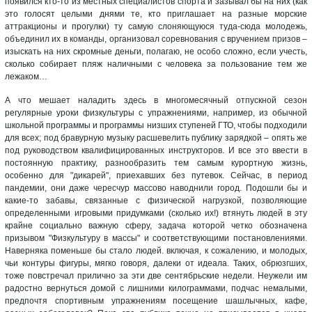
появился кто-то из местных специалистов спорта и зазывал бы на них (как
это голосят целыми днями те, кто приглашает на разные морские
аттракционы и прогулки) ту самую слоняющуюся туда-сюда молодежь,
объединил их в команды, организовал соревнования с вручением призов –
изыскать на них скромные деньги, полагаю, не особо сложно, если учесть,
сколько собирает пляж наличными с человека за пользование тем же
лежаком…
А что мешает наладить здесь в многомесячный отпускной сезон
регулярные уроки физкультуры с упражнениями, например, из обычной
школьной программы и программы низших ступеней ГТО, чтобы подходили
для всех; под бравурную музыку расшевелить публику зарядкой – опять же
под руководством квалифицированных инструкторов. И все это ввести в
постоянную практику, разнообразить тем самым курортную жизнь,
особенно для "дикарей", приехавших без путевок. Сейчас, в период
пандемии, они даже чересчур массово наводнили город. Подошли бы и
какие-то забавы, связанные с физической нагрузкой, позволяющие
определенными игровыми придумками (сколько их!) втянуть людей в эту
крайне социально важную сферу, задача которой четко обозначена
призывом "Физкультуру в массы" и соответствующими постановлениями.
Наверняка поменьше бы стало людей. включая, к сожалению, и молодых,
чьи контуры фигуры, мягко говоря, далеки от идеала. Таких, обрюзгших,
тоже повстречал прилично за эти две сентябрьские недели. Неужели им
радостно вернуться домой с лишними килограммами, подчас немалыми,
предпочтя спортивным упражнениям посещение шашлычных, кафе,