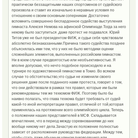
практически беззащитными наших спортсменов от судейского
произвола и ставит их изначально в неравные условия по
отношению к своим основным соперникам. Достаточно
вспомнить совершенно беспардонное судейство выступления
гимнаста Алексея Немова на афинской Олимпиаде.Тогда за него
некому было заступиться ,даже протест не подавался. Юрий
Титов уже не был президентом ФИЖ, и судьи себя чувствовали
абсолютно безнаказанными.Причина такого судейства позднее
объяснялась ими тем, что у них не было методики оценки
сложнейших элементов, выполненных российским гимнастом.
Ни в коем случае предвзятостью или необъективностью. Я
вполне допускаю, что нечто подобное происходило и на
турнире по художественной гимнастике в Токио. Во всяком
случае то обстоятельство,что судьи не изменили своего
решения даже после поданного нами протеста, говорит о том,
что они действовали в рамках тех правил, которые им были
рекомендованы тем же техкомом ФИЖ. Поэтому было бы
наивно полагать, что глава техкома будет требовать от судей
какой-то иной интерпретации правил, отличной от той,которая
применялась на протяжении всего олимпийского цикла. Теперь
о положении наших представителей в МСФ. Складывается
впечатление, что в период между соревнованиями до них
вообще никому нет дела.Зачастую их положение полностью
зависит от расположения руководства федерации. Между тем,
чтобы стать даже обычным членом руководящего или