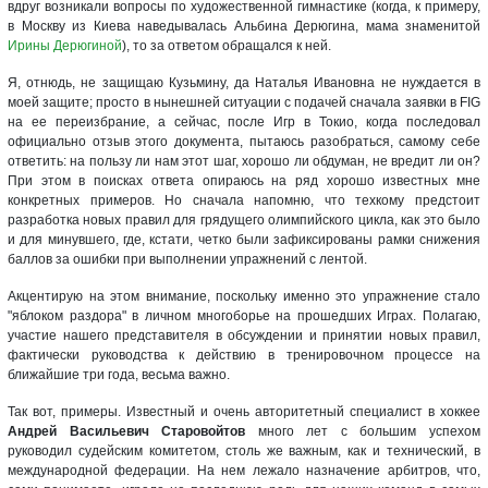
вдруг возникали вопросы по художественной гимнастике (когда, к примеру,
в Москву из Киева наведывалась Альбина Дерюгина, мама знаменитой
Ирины Дерюгиной
), то за ответом обращался к ней.
Я, отнюдь, не защищаю Кузьмину, да Наталья Ивановна не нуждается в
моей защите; просто в нынешней ситуации с подачей сначала заявки в FIG
на ее переизбрание, а сейчас, после Игр в Токио, когда последовал
официально отзыв этого документа, пытаюсь разобраться, самому себе
ответить: на пользу ли нам этот шаг, хорошо ли обдуман, не вредит ли он?
При этом в поисках ответа опираюсь на ряд хорошо известных мне
конкретных примеров. Но сначала напомню, что техкому предстоит
разработка новых правил для грядущего олимпийского цикла, как это было
и для минувшего, где, кстати, четко были зафиксированы рамки снижения
баллов за ошибки при выполнении упражнений с лентой.
Акцентирую на этом внимание, поскольку именно это упражнение стало
"яблоком раздора" в личном многоборье на прошедших Играх. Полагаю,
участие нашего представителя в обсуждении и принятии новых правил,
фактически руководства к действию в тренировочном процессе на
ближайшие три года, весьма важно.
Так вот, примеры. Известный и очень авторитетный специалист в хоккее
Андрей Васильевич Старовойтов
много лет с большим успехом
руководил судейским комитетом, столь же важным, как и технический, в
международной федерации. На нем лежало назначение арбитров, что,