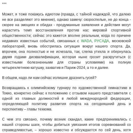
***
Может, я тоже покажусь идиотом (правда, с тайной надеждой, что далеко
не все разделяют это мнение), однако замечу: скороспелые, не до конца -
скорее на эмоциях и обидах - продуманные заявления и действия могут
нарастить темп восстановления против нас мировой спортивной
общественности; сейчас это кажется вполне реальным, когда по причине
недавних известных событий, связанных с
WADA
,
РУСАДА
, московской
лабораторий, вновь обострилась ситуация вокруг нашего спорта. Да,
впрочем, она полностью и не исчезала, так, слегка утихла и обернулась
двумя годами дисквалификации, которая ныне грозит раскрутиться (с
известными болезненными для страны условиями) на полную
четырехлетнюю катушку, захватив и Париж-2024, а то и далее.
В общем, надо ли нам сейчас излишне дразнить гусей?
Возвращаюсь к олимпийскому турниру по художественной гимнастике в
Токио, конкретно сейчас к положению с отзывом нашего представителя с
одной из главных должностей в любой международной федерации,
определяющей политику развития спорта на сегодняшний день и
перспективу – главы техкома.
С чем это связано, почему возник скандал, какие предпринимались с
нашей стороны шаги, чтобы добиться увязания итогов соревнований со
справедливостью, – хорошо известно и обсуждается по сей день, хотя