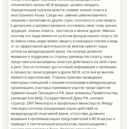
технического органа МСФ кандидат должен обладать
определенным набором качеств, помимо знания спорта и
иностранного языка. Среди них -умение цивилизованного
общения с коллегами из других стран, способность участвовать
в дискуссиях и аргументированно отстаивать свою точку зрения,
эрудиция, знание этикета , протокола и многое другое. Именно
поэтому эти люди являются золотым фондом нашего спорта. Но
их имена очень редко можно увидеть в наградных списках,а ведь
от их эффективной деятельности во многом зависят наши
успехи на международной арене. Не получая должного
внимания и поддержки со стороны руководства спорта, наши
представители вынуждены зачастую действовать на свой страх
и риск. Они не получают достаточной информации о проблемах
и процессах, происходящих в других МСФ, хотя они во многом
являются идентичными. Утеряна практика проведения
ежегодных совещаний с нашими полпредами в международных
организациях, в которых принимали участие представители
Администрации Президента РФ, вице-премьеры Правительства,
руководители МИД, Государственной Думы РФ, силовых
структур ,ОКР, Минспорта и профильных министерств. Между
тем недостаточная координация наших действий на
международной спортивной арене, отсутствие должного
внимания к проблемам наших представителей в МСФ как раз и
приводит к тем печальным результатам, произошедшим с