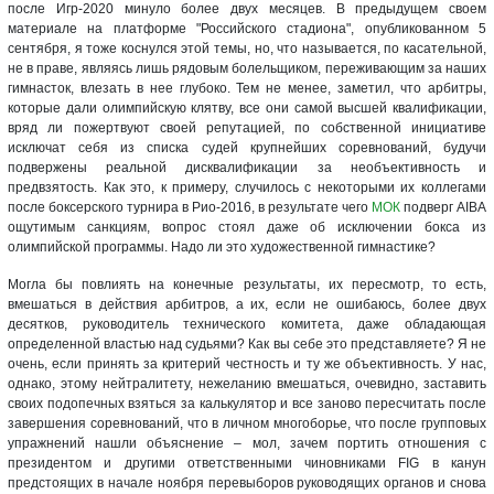
после Игр-2020 минуло более двух месяцев. В предыдущем своем
материале на платформе "Российского стадиона", опубликованном 5
сентября, я тоже коснулся этой темы, но, что называется, по касательной,
не в праве, являясь лишь рядовым болельщиком, переживающим за наших
гимнасток, влезать в нее глубоко. Тем не менее, заметил, что арбитры,
которые дали олимпийскую клятву, все они самой высшей квалификации,
вряд ли пожертвуют своей репутацией, по собственной инициативе
исключат себя из списка судей крупнейших соревнований, будучи
подвержены реальной дисквалификации за необъективность и
предвзятость. Как это, к примеру, случилось с некоторыми их коллегами
после боксерского турнира в Рио-2016, в результате чего
МОК
подверг AIBA
ощутимым санкциям, вопрос стоял даже об исключении бокса из
олимпийской программы. Надо ли это художественной гимнастике?
Могла бы повлиять на конечные результаты, их пересмотр, то есть,
вмешаться в действия арбитров, а их, если не ошибаюсь, более двух
десятков, руководитель технического комитета, даже обладающая
определенной властью над судьями? Как вы себе это представляете? Я не
очень, если принять за критерий честность и ту же объективность. У нас,
однако, этому нейтралитету, нежеланию вмешаться, очевидно, заставить
своих подопечных взяться за калькулятор и все заново пересчитать после
завершения соревнований, что в личном многоборье, что после групповых
упражнений нашли объяснение – мол, зачем портить отношения с
президентом и другими ответственными чиновниками FIG в канун
предстоящих в начале ноября перевыборов руководящих органов и снова