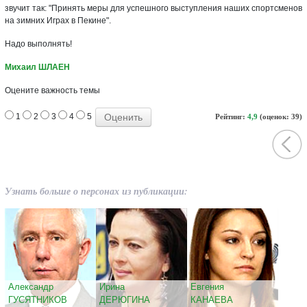
звучит так: "Принять меры для успешного выступления наших спортсменов
на зимних Играх в Пекине".
Надо выполнять!
Михаил ШЛАЕН
Оцените важность темы
1
2
3
4
5
Рейтинг:
4,9
(оценок: 39)
Узнать больше о персонах из публикации:
Александр
Ирина
Евгения
ГУСЯТНИКОВ
ДЕРЮГИНА
КАНАЕВА