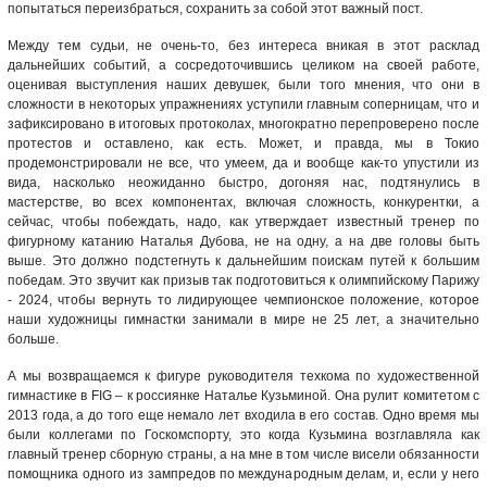
попытаться переизбраться, сохранить за собой этот важный пост.
Между тем судьи, не очень-то, без интереса вникая в этот расклад
дальнейших событий, а сосредоточившись целиком на своей работе,
оценивая выступления наших девушек, были того мнения, что они в
сложности в некоторых упражнениях уступили главным соперницам, что и
зафиксировано в итоговых протоколах, многократно перепроверено после
протестов и оставлено, как есть. Может, и правда, мы в Токио
продемонстрировали не все, что умеем, да и вообще как-то упустили из
вида, насколько неожиданно быстро, догоняя нас, подтянулись в
мастерстве, во всех компонентах, включая сложность, конкурентки, а
сейчас, чтобы побеждать, надо, как утверждает известный тренер по
фигурному катанию Наталья Дубова, не на одну, а на две головы быть
выше. Это должно подстегнуть к дальнейшим поискам путей к большим
победам. Это звучит как призыв так подготовиться к олимпийскому Парижу
- 2024, чтобы вернуть то лидирующее чемпионское положение, которое
наши художницы гимнастки занимали в мире не 25 лет, а значительно
больше.
А мы возвращаемся к фигуре руководителя техкома по художественной
гимнастике в FIG – к россиянке Наталье Кузьминой. Она рулит комитетом с
2013 года, а до того еще немало лет входила в его состав. Одно время мы
были коллегами по Госкомспорту, это когда Кузьмина возглавляла как
главный тренер сборную страны, а на мне в том числе висели обязанности
помощника одного из зампредов по международным делам, и, если у него