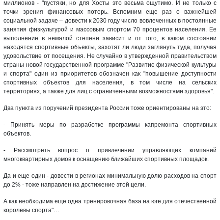
миллионов - "пустяки, но для Хосты это весьма ощутимо. И не только с
точки зрения финансовых потерь. Вспомним еще раз о важнейшей
социальной задаче – довести к 2030 году число вовлеченных в постоянные
занятия физкультурой и массовым спортом 70 процентов населения. Ее
выполнение в немалой степени зависит и от того, в каком состоянии
находятся спортивные объекты, захотят ли люди заглянуть туда, получая
удовольствие от посещения. Не случайно в утвержденной правительством
страны новой государственной программе "Развитие физической культуры
и спорта" один из приоритетов обозначен как "повышение доступности
спортивных объектов для населения, в том числе на сельских
территориях, а также для лиц с ограниченными возможностями здоровья".
Два пункта из поручений президента России тоже ориентированы на это:
- Принять меры по разработке программы капремонта спортивных
объектов.
- Рассмотреть вопрос о привлечении управляющих компаний
многоквартирных домов к оснащению ближайших спортивных площадок.
Да и еще один - довести в регионах минимальную долю расходов на спорт
до 2% - тоже направлен на достижение этой цели.
А как необходима еще одна тренировочная база на юге для отечественной
королевы спорта"…