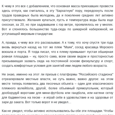
К чему я это все с добавлением, что основная масса приехавших провести
здесь отпуск, как считалось, в эту "бархатную" пору, передохнуть после
трудов праведных была молодежь, да и поколение средних лет активно
присутствовало. Желания купаться, пусть и температура воды была еще
сносная, за 20, но при задувавшем с гор ветре, проявлялось не у многих.
Вот и слонялось большинство туда-сюда по шикарной набережной, не
уступающей мировым стандартам.
А, правда, к чему все это рассказываю. А к тому, что хочу спустя три года
вновь вернуться назад на тот же пляж "Маяк", сосед красавца Морского
вокзала и порта. Я тогда писал, что к пляжу примыкает пустая обширная
ровная площадка – ну, просто сама, всем своим видом и просторностью
призывающая зазвать сюда на постоянной основе физкультуру и спорт,
создать комфортные условия для занятий ими людям любого возраста.
Не знаю, именно на этот ли призыв с платформы "Российского стадиона"
отреагировали местные власти, не суть важно, важно другое: на этом
месте теперь появились два песочных объекта – один для классического
пляжного волейбола, другой, более объемный прямоугольник, который
дооборудуй воротами для мини-футбола или гандбола, или натяни сетку
для бадминтона на песке - и играй себе в удовольствие и на здоровье от
зари до заката. Вот только ворот я не увидел…
Как не увидел, чтобы активно использовались бы обе эти площадки. Чтобы