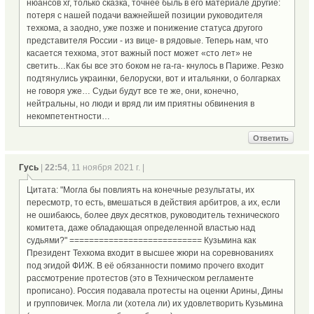
нюансов хг, только сказка, точнее быль в его материале другие:
потеря с нашей подачи важнейшей позиции руководителя
техкома, а заодно, уже позже и понижение статуса другого
представителя России - из вице- в рядовые. Теперь нам, что
касается техкома, этот важный пост может «сто лет» не
светить…Как бы все это боком не га-га- кнулось в Париже. Резко
подтянулись украинки, белоруски, вот и итальянки, о болгарках
не говоря уже… Судьи будут все те же, они, конечно,
нейтральны, но люди и вряд ли им приятны обвинения в
некомпетентности…
Ответить
Гусь
|
22:54
, 11 ноября 2021 г. |
Цитата: "Могла бы повлиять на конечные результаты, их
пересмотр, то есть, вмешаться в действия арбитров, а их, если
не ошибаюсь, более двух десятков, руководитель технического
комитета, даже обладающая определенной властью над
судьями?" =========================== Кузьмина как
Президент Техкома входит в высшее жюри на соревнованиях
под эгидой ФИЖ. В её обязанности помимо прочего входит
рассмотрение протестов (это в Техническом регламенте
прописано). Россия подавала протесты на оценки Арины, Дины
и групповичек. Могла ли (хотела ли) их удовлетворить Кузьмина