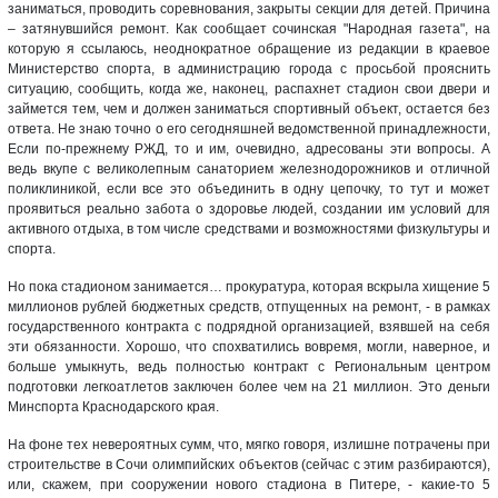
заниматься, проводить соревнования, закрыты секции для детей. Причина
– затянувшийся ремонт. Как сообщает сочинская "Народная газета", на
которую я ссылаюсь, неоднократное обращение из редакции в краевое
Министерство спорта, в администрацию города с просьбой прояснить
ситуацию, сообщить, когда же, наконец, распахнет стадион свои двери и
займется тем, чем и должен заниматься спортивный объект, остается без
ответа. Не знаю точно о его сегодняшней ведомственной принадлежности,
Если по-прежнему РЖД, то и им, очевидно, адресованы эти вопросы. А
ведь вкупе с великолепным санаторием железнодорожников и отличной
поликлиникой, если все это объединить в одну цепочку, то тут и может
проявиться реально забота о здоровье людей, создании им условий для
активного отдыха, в том числе средствами и возможностями физкультуры и
спорта.
Но пока стадионом занимается… прокуратура, которая вскрыла хищение 5
миллионов рублей бюджетных средств, отпущенных на ремонт, - в рамках
государственного контракта с подрядной организацией, взявшей на себя
эти обязанности. Хорошо, что спохватились вовремя, могли, наверное, и
больше умыкнуть, ведь полностью контракт с Региональным центром
подготовки легкоатлетов заключен более чем на 21 миллион. Это деньги
Минспорта Краснодарского края.
На фоне тех невероятных сумм, что, мягко говоря, излишне потрачены при
строительстве в Сочи олимпийских объектов (сейчас с этим разбираются),
или, скажем, при сооружении нового стадиона в Питере, - какие-то 5