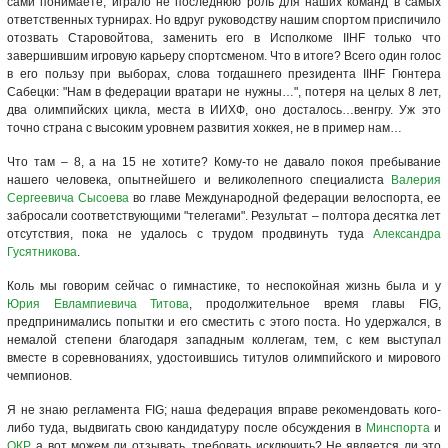
сами понимаете, играло не последнюю роль для наших команд в самых
ответственных турнирах. Но вдруг руководству нашим спортом приспичило
отозвать Старовойтова, заменить его в Исполкоме IIHF только что
завершившим игровую карьеру спортсменом. Что в итоге? Всего один голос
в его пользу при выборах, слова тогдашнего президента IIHF Гюнтера
Сабецки: "Нам в федерации вратари не нужны…", потеря на целых 8 лет,
два олимпийских цикла, места в ИИХФ, оно досталось…венгру. Уж это
точно страна с высоким уровнем развития хоккея, не в пример нам…
Что там – 8, а на 15 не хотите? Кому-то не давало покоя пребывание
нашего человека, опытнейшего и великолепного специалиста
Валерия
Сергеевича Сысоева
во главе Международной федерации велоспорта, ее
забросали соответствующими "телегами". Результат – полтора десятка лет
отсутствия, пока не удалось с трудом продвинуть туда
Александра
Гусятникова
.
Коль мы говорим сейчас о гимнастике, то неспокойная жизнь была и у
Юрия Евлампиевича Титова
, продолжительное время главы FIG,
предпринимались попытки и его сместить с этого поста. Но удержался, в
немалой степени благодаря западным коллегам, тем, с кем выступал
вместе в соревнованиях, удостоившись титулов олимпийского и мирового
чемпионов.
Я не знаю регламента FIG; наша федерация вправе рекомендовать кого-
либо туда, выдвигать свою кандидатуру после обсуждения в
Минспорта
и
ОКР
, а вот можем ли отзывать, требовать исключить? Не является ли это