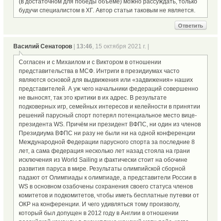
(в достаточном для победы объеме) можно рассуждать, только
будучи специалистом в ХГ. Автор статьи таковым не является.
Ответить
Василий Сенаторов
|
13:46
, 15 октября 2021 г. |
Согласен и с Михаилом и с Виктором в отношении
представительства в МСФ. Интриги в президиумах часто
являются основой для выдвижения или «задвижения» наших
представителей. А уж чего начальники федераций совершенно
не выносят, так это критики в их адрес. В результате
подковерных игр, семейных интересов и келейности в принятии
решений парусный спорт потерял потенциальное место вице-
президента WS. Причём ни президент ВФПС, ни один из членов
Президиума ВФПС ни разу не были ни на одной конференции
Международной Федерации парусного спорта за последние 8
лет, а сама федерация несколько лет назад стояла на грани
исключения из World Sailing и фактически стоит на обочине
развития паруса в мире. Результаты олимпийской сборной
падают от Олимпиады к олимпиаде, а представители России в
WS в основном озабочены сохранения своего статуса членов
комитетов и подкомитетов, чтобы иметь бесплатные путевки от
ОКР на конференции. И чего удивляться тому произволу,
который был допущен в 2012 году в Англии в отношении