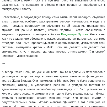
разных забегаловок? Пока эта публика точно не вписывается в число
охваченных, не попадает в обозначенные проценты приобщенных к
физкультуре и спорту.
Естественно, в подходящую погоду сама жизнь велит наладить обучение
азам плавания, особенно расстраивает детская неумелость. А ведь эта
цель - создать программу по обучению детей плаванию (раньше она
звучала, как раньше плавать, нежели ходить) - четко обозначена в
недавних поручениях президента России
Владимира Путина
. Решать ее,
как и те задачи, что обозначены выше, специалистам на местах, тем, кому
отведена роль быть пропагандистом и организатором, движителем этой
системы, именуемой кратко – ФиС. Если не делают или делают без
энтузиазма, спустя рукава, да еще подчас отчитываются "липовыми"
цифрами - укор в их адрес.
***
А теперь тоже Сочи, но уже иная тема. Как-то в одном из материалов я
упомянул о гастролях еще в советское время известного французского
театра Жана Вилара. Они проходили в Тбилиси. Это не была рецензия на
спектакли, отнюдь, а уловленная реакция на увиденное гостями по
единственному в отеле черно-белому телеящику, что был установлен в
холле второго этажа. А смотрели они – дело было в конце марта – финал
турнира "Подснежник", самого главного тогда для наших команд в
подготовительный сезон. Играло киевское "Динамо", а вот с кем уже не
помню. Но дело не в этом, а в том, как французы с изумлением