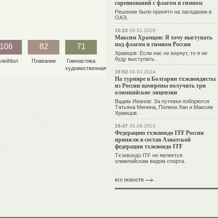
соревнований с флагом и гимном
Решение было принято на заседании в
ОАЭ.
10:22
09.01.2026
Максим Храмцов: Я хочу выступать
под флагом и гимном России
106
82
71
Храмцов: Если нас не вернут, то я не
буду выступать.
олейбол
Плавание
Гимнастика
художественная
15:52
09.03.2024
На турнире в Болгарии тхэквондисты
из России намерены получить три
олимпийские лицензии
Вадим Иванов: За путевки поборются
Татьяна Минина, Полина Хан и Максим
Храмцов.
18:47
30.08.2023
Федерацию тхэквондо ITF России
приняли в состав Азиатской
федерации тхэквондо ITF
Тхэквондо ITF не является
олимпийским видом спорта.
все новости