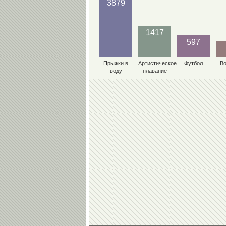
3879
1417
597
Прыжки в
Артистическое
Футбол
В
воду
плавание