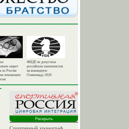
ал
ФИДЕ не допустила
овать запрет
российских шахматистов
м из России
на командную
 на чемпионате
Олимпиаду-2026
агом
Раскрыть
Спортивный хронограф