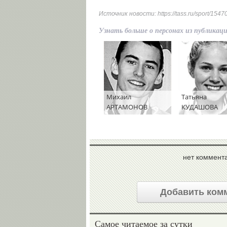
Источник новости:
https://tass.ru/sport/154
Узнать больше о персонах из публикац
Михаил
Татьяна
АРТАМОНОВ
КУДАШОВА
нет коммент
Добавить ком
Самое читаемое за сутки