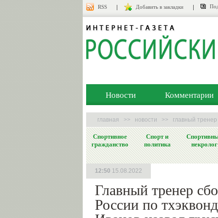
Под
RSS
Добавить в закладки
Новости
Комментарии
главная
>>
новости
>>
главный тренер
Спортивное
Спорт и
Спортивн
гражданство
политика
некролог
12:50
15.08.2022
Главный тренер сб
России по тхэквон