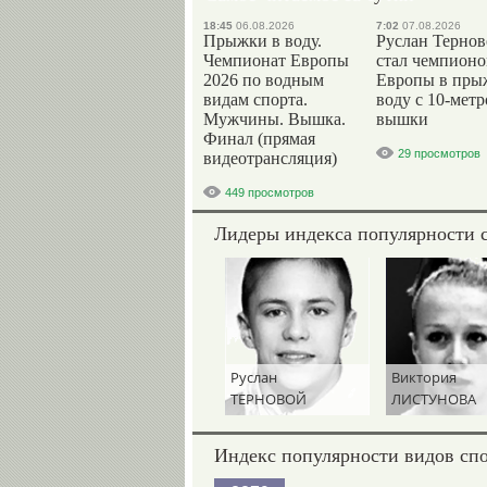
18:45
06.08.2026
7:02
07.08.2026
Прыжки в воду.
Руслан Терно
Чемпионат Европы
стал чемпион
2026 по водным
Европы в пры
видам спорта.
воду с 10-мет
Мужчины. Вышка.
вышки
Финал (прямая
29 просмотров
видеотрансляция)
449 просмотров
Лидеры индекса популярности 
Руслан
Виктория
ТЕРНОВОЙ
ЛИСТУНОВА
Индекс популярности видов сп