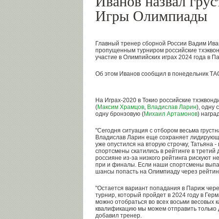
Иванов назвал грус
Игры Олимпиады
Главный тренер сборной России Вадим Иван
пропущенным турниром российские тхэкво
участие в Олимпийских играх 2024 года в П
Об этом Иванов сообщил в понедельник ТА
На Играх-2020 в Токио российские тхэквон
(
Максим Храмцов
,
Владислав Ларин
), одну
одну бронзовую (
Михаил Артамонов
) наград
"Сегодня ситуация с отбором весьма грустна
Владислав Ларин еще сохраняет лидирующ
уже опустился на вторую строчку, Татьяна 
спортсмены скатились в рейтинге в третий д
россияне из-за низкого рейтинга рискуют н
при и финалы. Если наши спортсмены выпад
шансы попасть на Олимпиаду через рейтинг
"Остается вариант попадания в Париж чер
турнир, который пройдет в 2024 году в Гер
можно отобраться во всех восьми весовых к
квалификацию мы можем отправить только д
добавил тренер.