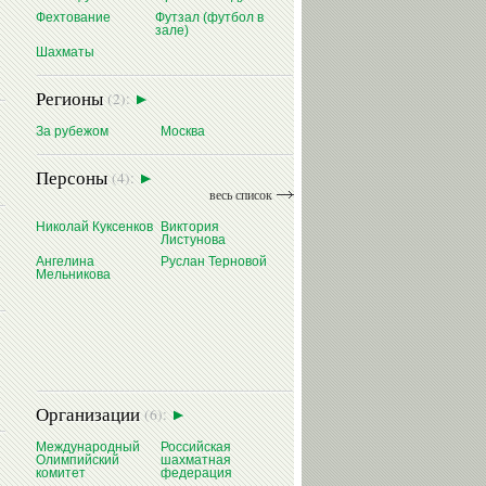
Фехтование
Футзал (футбол в
зале)
Шахматы
Регионы
(2):
За рубежом
Москва
Персоны
(4):
весь список
Николай Куксенков
Виктория
Листунова
Ангелина
Руслан Терновой
Мельникова
Организации
(6):
Международный
Российская
Олимпийский
шахматная
комитет
федерация