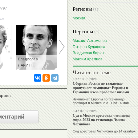
Регионы
(1):
70797
ии:
Москва
Персоны
(4):
Михаил Артамонов
Татьяна Кудашова
Владислав Ларин
Владислав
Максим
Максим Храмцов
ЛАРИН
ХРАМЦОВ
Читают по теме
9:27
13.05.2026
Сборная России по тхэквондо
пропускает чемпионат Европы в
Германии из-за проблем с визами
ариев
Чемпионат Европы по тхэквондо
проходит в Мюнхене с 11 по 14 мая.
8:47
07.09.2025
Суд в Москве арестовал чемпиона
ментарий
мира-2023 по тхэквондо Эмина
Четинбага
Суд арестовал Четинбага до 14 октября.