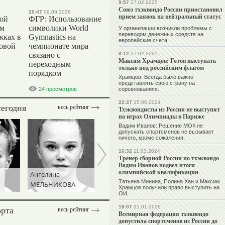
9:57
27.02.2025
Союз тхэквондо России приостановил
20:47
06.08.2026
прием заявок на нейтральный статус
вой
ФГР: Использование
ом
символики World
У организации возникли проблемы с
переводом денежных средств на
жках в
Gymnastics на
европейские счета.
ровой
чемпионате мира
связано с
8:12
27.02.2025
Максим Храмцов: Готов выступать
переходным
только под российским флагом
порядком
Храмцов: Всегда было важно
представлять свою страну на
24 просмотров
соревнованиях.
22:37
15.06.2024
сегодня
весь рейтинг
Тхэквондисты из России не выступят
на играх Олимпиады в Париже
Вадим Иванов: Решение МОК не
допускать спортсменов не вызывает
ничего, кроме сожаления.
16:32
11.03.2024
Тренер сборной России по тхэквондо
Вадим Иванов подвел итоги
олимпийской квалификации
Ангелина
Николай
Татьяна Минина, Полина Хан и Максим
МЕЛЬНИКОВА
КУКСЕНКОВ
Храмцов получили право выступить на
ОИ.
орта
18:07
31.01.2026
весь рейтинг
Всемирная федерация тхэквондо
допустила спортсменов из России до