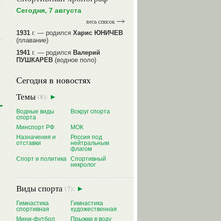
Сегодня, 7 августа
весь список
1931
г. — родился
Харис ЮНИЧЕВ
(плавание)
1941
г. — родился
Валерий
ПУШКАРЕВ
(водное поло)
1947
г. — родился
Валерий
Сегодня в новостях
ИЛЬИНЫХ
(гимнастика спортивная)
1954
г. — родился
Валерий
Темы
(8):
ГАЗЗАЕВ
(футбол)
1956
Водные виды
г. — родился
Вокруг спорта
Владимир
спорта
РЫБАКОВ
(легкая атлетика)
Минспорт РФ
МОК
читать далее
Назначения и
Россия под
отставки
нейтральным
флагом
Спорт и политика
Спортивный
некролог
Виды спорта
(7):
Гимнастика
Гимнастика
спортивная
художественная
Мини-футбол
Прыжки в воду