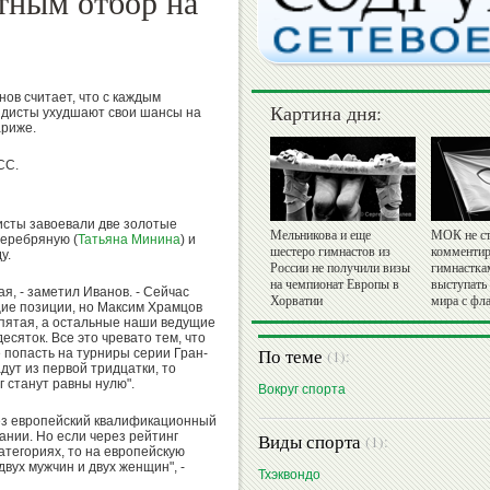
тным отбор на
ов считает, что с каждым
Картина дня:
ндисты ухудшают свои шансы на
ариже.
СС.
дисты завоевали две золотые
Мельникова и еще
МОК не ст
 серебряную (
Татьяна Минина
) и
шестеро гимнастов из
комментир
у.
России не получили визы
гимнастка
на чемпионат Европы в
выступать
я, - заметил Иванов. - Сейчас
Хорватии
мира с фл
ие позиции, но Максим Храмцов
- пятая, а остальные наши ведущие
есяток. Все это чревато тем, что
По теме
е попасть на турниры серии Гран-
(1):
ут из первой тридцатки, то
 станут равны нулю".
Вокруг спорта
ез европейский квалификационный
мании. Но если через рейтинг
Виды спорта
(1):
атегориях, то на европейскую
вух мужчин и двух женщин", -
Тхэквондо