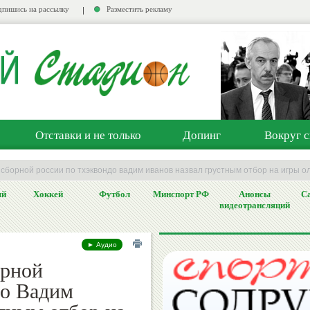
пишись на рассылку
Разместить рекламу
Отставки и не только
Допинг
Вокруг с
 сборной россии по тхэквондо вадим иванов назвал грустным отбор на игры 
ый
Хоккей
Футбол
Минспорт РФ
Анонсы
Са
видеотрансляций
► Аудио
орной
до Вадим