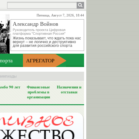
Пятница, Август 7, 2026, 18:44
Александр Войнов
Руководитель проекта Цифровая
платформа "Спортивная Россия"
Жизнь показывает, что ждать пока нас
вернут – не логично и деструктивно
для развития российского спорта
порта
АГРЕГАТОР
олимпиады
мбо 90 лет
Финансовые
Назначения и
проблемы в
отставки
организации