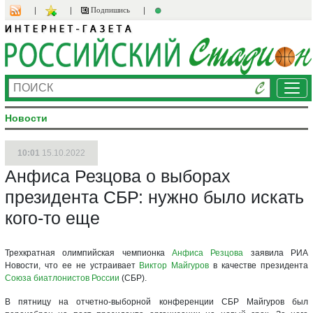
Подпишись
Ме
Новости
10:01
15.10.2022
Анфиса Резцова о выборах
президента СБР: нужно было искать
кого-то еще
Трехкратная олимпийская чемпионка
Анфиса Резцова
заявила РИА
Новости, что ее не устраивает
Виктор Майгуров
в качестве президента
Союза биатлонистов России
(СБР).
В пятницу на отчетно-выборной конференции СБР Майгуров был