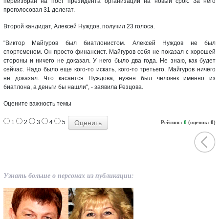
переизбран на пост президента организации на новый срок. За него
проголосовал 31 делегат.
Второй кандидат, Алексей Нуждов, получил 23 голоса.
"Виктор Майгуров был биатлонистом. Алексей Нуждов не был
спортсменом. Он просто финансист. Майгуров себя не показал с хорошей
стороны и ничего не доказал. У него было два года. Не знаю, как будет
сейчас. Надо было еще кого-то искать, кого-то третьего. Майгуров ничего
не доказал. Что касается Нуждова, нужен был человек именно из
биатлона, а деньги бы нашли", - заявила Резцова.
Оцените важность темы
1
2
3
4
5
Рейтинг:
0
(оценок: 0)
Узнать больше о персонах из публикации: