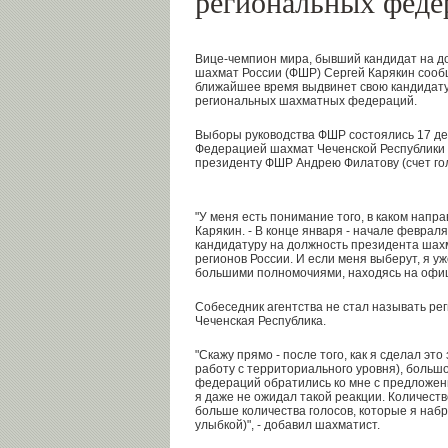
региональных феде
Вице-чемпион мира, бывший кандидат на 
шахмат России (ФШР) Сергей Карякин сооб
ближайшее время выдвинет свою кандидату
региональных шахматных федераций.
Выборы руководства ФШР состоялись 17 де
Федерацией шахмат Чеченской Республики
президенту ФШР Андрею Филатову (счет голо
"У меня есть понимание того, в каком напра
Карякин. - В конце января - начале февраля
кандидатуру на должность президента шах
регионов России. И если меня выберут, я у
большими полномочиями, находясь на офи
Собеседник агентства не стал называть реги
Чеченская Республика.
"Скажу прямо - после того, как я сделал эт
работу с территориального уровня), больш
федераций обратились ко мне с предложени
я даже не ожидал такой реакции. Количес
больше количества голосов, которые я наб
улыбкой)", - добавил шахматист.