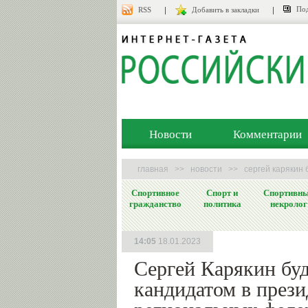
Под
RSS
Добавить в закладки
Новости
Комментарии
главная
>>
новости
>>
сергей карякин
Спортивное
Спорт и
Спортивн
гражданство
политика
некролог
14:05
18.01.2023
Сергей Карякин бу
кандидатом в прези