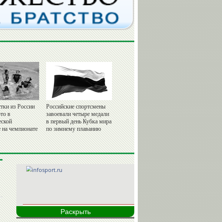
тки из России
Российские спортсмены
то в
завоевали четыре медали
еской
в первый день Кубка мира
 на чемпионате
по зимнему плаванию
Раскрыть