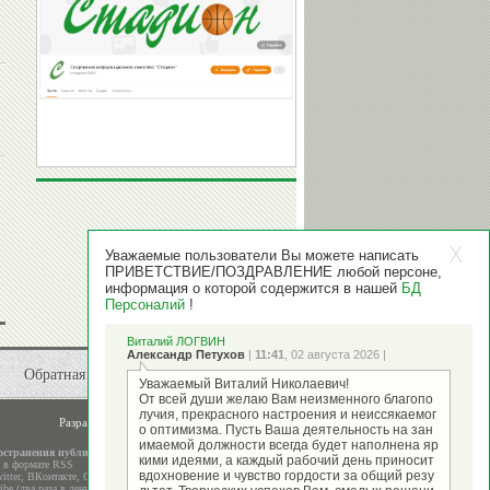
Уважаемые пользователи Вы можете написать
ПРИВЕТСТВИЕ/ПОЗДРАВЛЕНИЕ любой персоне,
информация о которой содержится в нашей
БД
Персоналий
!
Виталий ЛОГВИН
Александр Петухов
|
11:41
, 02 августа 2026 |
Обратная связь
Уважаемый Виталий Николаевич!
От всей души желаю Вам неизменного благопо
лучия, прекрасного настроения и неиссякаемог
Разработка и поддержка
ООО "Стадион"
о оптимизма. Пусть Ваша деятельность на зан
имаемой должности всегда будет наполнена яр
остранения публикаций
кими идеями, а каждый рабочий день приносит
а в формате RSS
вдохновение и чувство гордости за общий резу
itter
,
ВКонтакте
,
Google+
be (два раза в день)