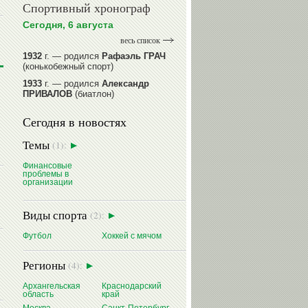
Спортивный хронограф
Сегодня, 6 августа
весь список
1932
г. — родился
Рафаэль ГРАЧ
(конькобежный спорт)
1933
г. — родился
Александр
ПРИВАЛОВ
(биатлон)
1939
г. — родился
Анатолий
Сегодня в новостях
ИОНОВ
(хоккей)
1939
г. — родился
Анатолий
Темы
(1):
ЦАРИК
(борьба вольная)
1946
Финансовые
г. — родился
Виктор
проблемы в
БАЖЕНОВ
(фехтование)
организации
читать далее
Виды спорта
(2):
Футбол
Хоккей с мячом
Регионы
(4):
Архангельская
Краснодарский
область
край