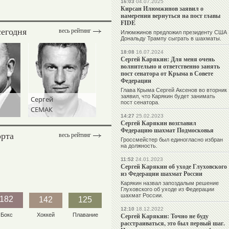
16:03
04.07.2025
Кирсан Илюмжинов заявил о
намерении вернуться на пост главы
FIDE
сегодня
весь рейтинг
Илюмжинов предложил президенту США
Дональду Трампу сыграть в шахматы.
18:08
16.07.2024
Сергей Карякин: Для меня очень
волнительно и ответственно занять
пост сенатора от Крыма в Совете
Федерации
Глава Крыма Сергей Аксенов во вторник
заявил, что Карякин будет занимать
Сергей
пост сенатора.
СЕМАК
14:27
25.02.2023
Сергей Карякин возглавил
Федерацию шахмат Подмосковья
орта
весь рейтинг
Гроссмейстер был единогласно избран
на должность.
11:52
24.01.2023
Сергей Карякин об уходе Глуховского
из Федерации шахмат России
Карякин назвал запоздалым решение
Глуховского об уходе из Федерации
шахмат России.
182
142
125
12:10
18.12.2022
Бокс
Хоккей
Плавание
Сергей Карякин: Точно не буду
расстраиваться, это был первый шаг.