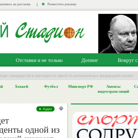
пишись на рассылку
Разместить рекламу
Отставки и не только
Допинг
Вокруг с
 будет кандидатом в президенты одной из региональных федераций шахмат
ый
Хоккей
Футбол
Минспорт РФ
Анонсы
Са
видеотрансляций
► Аудио
дет
денты одной из