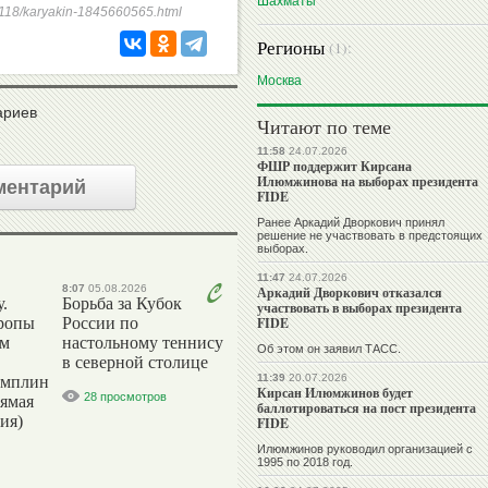
Шахматы
230118/karyakin-1845660565.html
Регионы
(1):
Москва
ариев
Читают по теме
11:58
24.07.2026
ФШР поддержит Кирсана
Илюмжинова на выборах президента
ментарий
FIDE
Ранее Аркадий Дворкович принял
решение не участвовать в предстоящих
выборах.
11:47
24.07.2026
8:07
05.08.2026
Аркадий Дворкович отказался
.
Борьба за Кубок
участвовать в выборах президента
ропы
России по
FIDE
ым
настольному теннису
Об этом он заявил ТАСС.
в северной столице
11:39
20.07.2026
амплин
Кирсан Илюмжинов будет
28 просмотров
рямая
баллотироваться на пост президента
ия)
FIDE
Илюмжинов руководил организацией с
1995 по 2018 год.