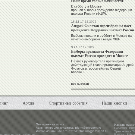
Наше время только начинается!
В субботу в Москве
прошли выборы президента Федерации
шахмат России (ФШР).
16:12
17.12.2022
Андрей Филатов переизбран на пост
президента Федерации шахмат России
Выборы прошли в субботу в Москве на
отчетно-выборном съезде ФШР.
9:24
17.12.2022
Выборы президента Федерации
шахмат России проходят в Москве
На пост руководителя претендуют
действующий глава организации Андрей
Филатов и гроссмейстер Сергей
Карякин.
все новости
пинг
Архив
Спортивные события
Наши кнопки
Каналы распр
Новостная лент
Трансляции в
Tw
ерссылка на
www.stadium.ru
Рассылка Subscri