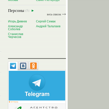
Москва
Санкт-Петербург
Персоны
(5):
весь список
Игорь Дивеев
Сергей Семак
Александр
Андрей Талалаев
Соболев
Станислав
Черчесов