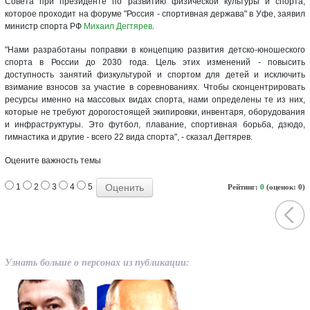
Совета при президенте по развитию физической культуры и спорта,
которое проходит на форуме "Россия - спортивная держава" в Уфе, заявил
министр спорта РФ
Михаил Дегтярев
.
"Нами разработаны поправки в концепцию развития детско-юношеского
спорта в России до 2030 года. Цель этих изменений - повысить
доступность занятий физкультурой и спортом для детей и исключить
взимание взносов за участие в соревнованиях. Чтобы сконцентрировать
ресурсы именно на массовых видах спорта, нами определены те из них,
которые не требуют дорогостоящей экипировки, инвентаря, оборудования
и инфраструктуры. Это футбол, плавание, спортивная борьба, дзюдо,
гимнастика и другие - всего 22 вида спорта", - сказал Дегтярев.
Оцените важность темы
1
2
3
4
5
Рейтинг:
0
(оценок: 0)
Узнать больше о персонах из публикации: