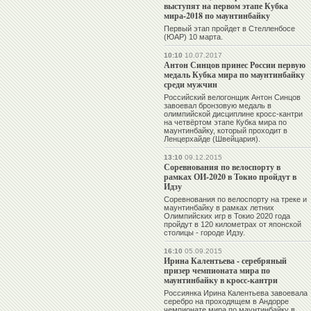
выступят на первом этапе Кубка
мира-2018 по маунтинбайку
Первый этап пройдет в Стелленбосе
(ЮАР) 10 марта.
10:10
10.07.2017
Антон Синцов принес России первую
медаль Кубка мира по маунтинбайку
среди мужчин
Российский велогонщик Антон Синцов
завоевал бронзовую медаль в
олимпийской дисциплине кросс-кантри
на четвёртом этапе Кубка мира по
маунтинбайку, который проходит в
Ленцерхайде (Швейцария).
13:10
09.12.2015
Соревнования по велоспорту в
рамках ОИ-2020 в Токио пройдут в
Идзу
Соревнования по велоспорту на треке и
маунтинбайку в рамках летних
Олимпийских игр в Токио 2020 года
пройдут в 120 километрах от японской
столицы - городе Идзу.
16:10
05.09.2015
Ирина Калентьева - серебряный
призер чемпионата мира по
маунтинбайку в кросс-кантри
Россиянка Ирина Калентьева завоевала
серебро на проходящем в Андорре
чемпионате мира по маунтинбайку в