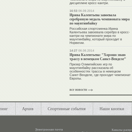
дисциплине кросс-кантри.
16:53
06.09.2014
Ирина Калентьева завоевала
серебряную медаль чемпионата мира
по маунтинбайку
Российская спортсменка Ирина
Калентьева завоевала серебро в кросс-
кантри на чемпионате мира по
маунтинбайку, который проходит в
Норвегии.
14:27
06.06.2014
Ирина Калентьева: "Хорошо знаю
трассу в немецком Санкт-Венделе"
Призер Олимпийских игр по
маунтинбайку рассказала об
особенностях трассы в немецком
Санкт-Венделе, где проходит чемпионат
Европы.
все новости
пинг
Архив
Спортивные события
Наши кнопки
Каналы распр