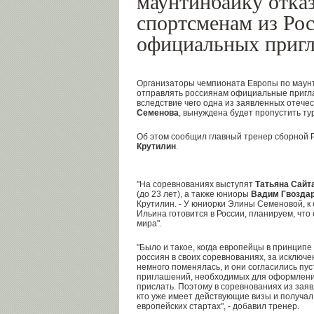
маунтинбайку отка
спортсменам из Рос
официальных приг
Организаторы чемпионата Европы по маунт
отправлять россиянам официальные пригл
вследствие чего одна из заявленных отече
Семенова
, вынуждена будет пропустить ту
Об этом сообщил главный тренер сборной 
Крутилин
.
"На соревнованиях выступят
Татьяна Сайт
(до 23 лет), а также юниоры
Вадим Гвозда
Крутилин. - У юниорки Элины Семеновой, к
Ильина готовится в России, планируем, что
мира".
"Было и такое, когда европейцы в принципе
россиян в своих соревнованиях, за исключ
немного поменялась, и они согласились пуст
приглашений, необходимых для оформления
прислать. Поэтому в соревнованиях из заяв
кто уже имеет действующие визы и получал
европейских стартах", - добавил тренер.