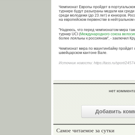
Чемпионат Европы пройдет в португальском
турнире будут разыграны медали как среди 
среди молодежи (до 23 лет) и юниоров. Ро
на европейском первенстве в нейтральном 
"Надеюсь, что перед чемпионатом мира тако
турнир UCI (
Международного союза велоси
более лояльны к россиянам", - заключил Кр
Чемпионат мира по маунтинбайку пройдет с 
швейцарском кантоне Вале.
Источник новости:
https://tass.ru/sport/245
нет коммент
Добавить ком
Самое читаемое за сутки