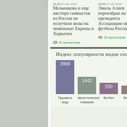
16:02
07.08.2026
18:02
07.08.2026
Мельникова и еще
Эмиль Алиев
шестеро гимнастов
переизбран на
из России не
президента
получили визы на
Ассоциации м
чемпионат Европы в
футбола Росси
Хорватии
23 просмотров
25 просмотров
Индекс популярности видов сп
3966
1442
550
Прыжки в
Артистическое
Футбол
В
воду
плавание