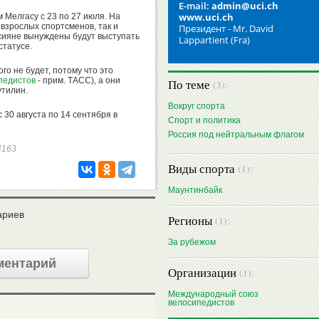
E-mail:
admin@uci.ch
www.uci.ch
 Мелгасу с 23 по 27 июля. На
взрослых спортсменов, так и
Президент - Mr. David
ссияне вынуждены будут выступать
Lappartient (Fra)
статусе.
го не будет, потому что это
педистов
- прим. ТАСС), а они
По теме
(3):
утилин.
Вокруг спорта
30 августа по 14 сентября в
Спорт и политика
Россия под нейтральным флагом
74163
Виды спорта
(1):
Маунтинбайк
ариев
Регионы
(1):
За рубежом
ментарий
Организации
(1):
Международный союз
велосипедистов