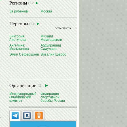
Регионы
(2):
За рубежом
Москва
Персоны
(6):
весь список
Виктория
Михаил
Листунова
Мамиашвили
Ангелина
Абдулрашид
Мельникова
Садулаев
Эмин Сефершаев
Виталий Щербо
Организации
(2):
Международный
Федерация
Олимпийский
спортивной
комитет
борьбы России