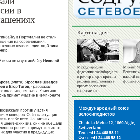
зали
сии в
лашениях
Картина дня:
инбайку в Португалии не стали
ашения на соревнования,
ственных велосипедисток,
Элина
рнир.
России по маунтинбайку
Николай
Международная
Михаил М
федерация скейтбординга
Решение х
и роллер спорта приняла
властей я
решение восстановить в
формой бо
арова
(элита),
Ярослав Шведов
правах российских
рев
и
Егор Титов
, - рассказал
спортсменов
 сожалению, нет визы, Кристина
 она примет участие в чемпионате
Международный союз
 возражали против участия
велосипедистов
ением юниоров. Сейчас ситуация
ить к себе всех. Но никаких
Ch. de la Melee 12, 1860 Aigle,
 шенгенских виз, они не обещали
Switzerland
ленных россиян примут только те,
Тел.:
+41 24 468 58 11
 их для участия в предыдущих
Факс:
+41 24 468 58 12