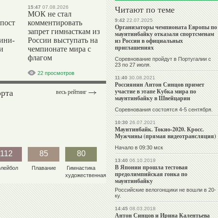
Читают по теме
15:47
07.08.2026
МОК не стал
9:42
22.07.2025
 пост
комментировать
Организаторы чемпионата Европы по
запрет гимнасткам из
маунтинбайку отказали спортсменам
ини-
России выступать на
из России в официальных
приглашениях
и
чемпионате мира с
флагом
Соревнование пройдут в Португалии с
23 по 27 июля.
22 просмотров
11:40
30.08.2021
Россиянин Антон Синцов примет
орта
участие в этапе Кубка мира по
весь рейтинг
маунтинбайку в Швейцарии
Соревнования состоятся 4-5 сентября.
10:30
26.07.2021
Маунтинбайк. Токио-2020. Кросс.
Мужчины (прямая видеотрансляция)
Начало в 09:30 мск
112
85
80
13:40
06.10.2019
В Японии прошла тестовая
олейбол
Плавание
Гимнастика
предолимпийская гонка по
художественная
маунтинбайку
Российские велогонщики не вошли в 20-
ку.
14:45
08.03.2018
Антон Синцов и Ирина Калентьева