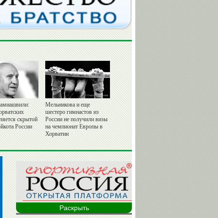
амиашвили:
Мельникова и еще
орватских
шестеро гимнастов из
вляется скрытой
России не получили визы
йкота России
на чемпионат Европы в
Хорватии
Раскрыть