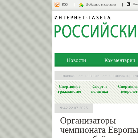
Под
RSS
Добавить в закладки
Новости
Комментарии
главная
>>
новости
>>
организаторы ч
Спортивное
Спорт и
Спортивн
гражданство
политика
некролог
9:42
22.07.2025
Организаторы
чемпионата Европы