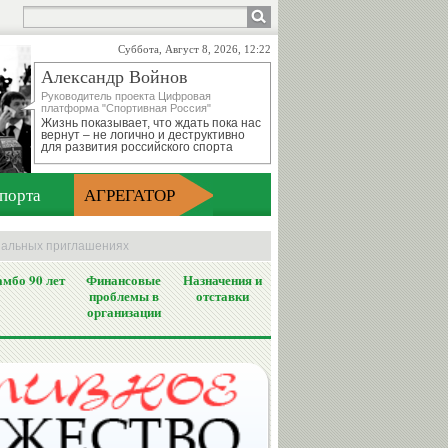
Суббота, Август 8, 2026, 12:22
Александр Войнов
Руководитель проекта Цифровая
платформа "Спортивная Россия"
Жизнь показывает, что ждать пока нас
вернут – не логично и деструктивно
для развития российского спорта
порта
АГРЕГАТОР
циальных приглашениях
мбо 90 лет
Финансовые
Назначения и
проблемы в
отставки
организации