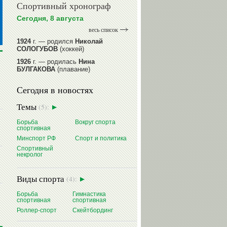
Спортивный хронограф
Сегодня, 8 августа
весь список
1924
г. — родился
Николай
СОЛОГУБОВ
(хоккей)
1926
г. — родилась
Нина
БУЛГАКОВА
(плавание)
1941
г. — родилась
Равиля
Сегодня в новостях
ПРОКОПЕНКО (САЛИМОВА)
(баскетбол)
Темы
(5):
1964
г. — родился
Николай
ЖУРАВСКИЙ
(гребля на байдарках
Борьба
Вокруг спорта
и каноэ)
спортивная
1964
г. — родился
Юрий ХМЫЛЕВ
Минспорт РФ
Спорт и политика
(хоккей)
Спортивный
некролог
читать далее
Виды спорта
(4):
Борьба
Гимнастика
спортивная
спортивная
Роллер-спорт
Скейтбординг