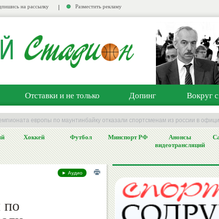
пишись на рассылку
Разместить рекламу
Отставки и не только
Допинг
Вокруг с
емпионата европы по маунтинбайку отказали спортсменам из россии в офи
ый
Хоккей
Футбол
Минспорт РФ
Анонсы
Са
видеотрансляций
► Аудио
 по