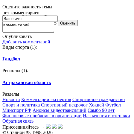
Оцените важность темы
нет комментариев
Рейтинг:
0
(оценок: 0)
1
2
3
4
5
Опубликовать
Добавить комментарий
Виды спорта
(1):
Гандбол
Регионы
(1):
Астраханская область
Разделы
Новости
Комментарии экспертов
Спортивное гражданство
Спорт и политика
Спортивный некролог
Хоккей
Футбол
Минспорт РФ
Анонсы видеотрансляций
Самбо 90 лет
Финансовые проблемы в организации
Назначения и отставки
Обратная связь
Присоединяйтесь →
©
Стадион ®, 1998-2026