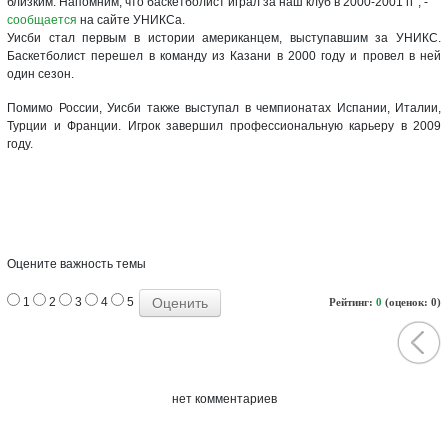
близким. Напомним, что баскетболист играл за наш клуб в 2000-2001 гг", -
сообщается
на сайте УНИКСа.
Уисби стал первым в истории американцем, выступавшим за УНИКС.
Баскетболист перешел в команду из Казани в 2000 году и провел в ней
один сезон.
Помимо России, Уисби также выступал в чемпионатах Испании, Италии,
Турции и Франции. Игрок завершил профессиональную карьеру в 2009
году.
Оцените важность темы
1
2
3
4
5
Рейтинг:
0
(оценок: 0)
нет комментариев