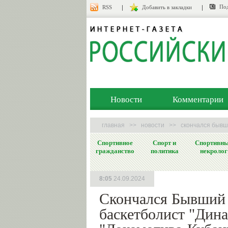
Под
RSS
Добавить в закладки
Новости
Комментарии
главная
>>
новости
>>
скончался бывши
Спортивное
Спорт и
Спортивн
гражданство
политика
некролог
8:05
24.09.2024
Скончался Бывший
баскетболист "Дина