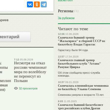
Баскетбол
Регионы
(1):
За рубежом
ариев
Читают по теме
12:08
10.06.2026
ментарий
Скончался бывший тренер
"Жальгириса" и сборной СССР по
баскетболу Владас Гарастас
Гарастасу было 94 года.
12:57
17.04.2026
Скончался главный тренер
7:12
05.08.2026
.
Несмотря на отказ
баскетбольного клуба "Астана"
Рамунас Цвирка
ропы
россиян чемпионат
ым
мира по волейболу
Об этом сообщила пресс-служба
не перенесут из
команды.
амплин
Польши
10:07
09.01.2026
рямая
Скончалась олимпийская чемпионка
32 просмотров
по баскетболу Ульяна Семенова
ия)
Семенова умерла в возрасте 73 лет.
8:05
11.05.2025
Скончался бывший баскетболист
трех российских клубов Драган