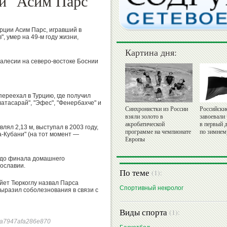
и" Асим Парс
рции Асим Парс, игравший в
", умер на 49-м году жизни,
Картина дня:
Калесии на северо-востоке Боснии
переехал в Турцию, где получил
латасарай", "Эфес", "Фенербахче" и
Синхронистки из России
Российски
взяли золото в
завоевали
акробатической
в первый 
лял 2,13 м, выступал в 2003 году,
программе на чемпионате
по зимнем
а-Кубани" (на тот момент —
Европы
л до финала домашнего
гославии.
По теме
(1):
йет Тюркоглу назвал Парса
Спортивный некролог
выразил соболезнования в связи с
Виды спорта
(1):
59a7947afa286e870