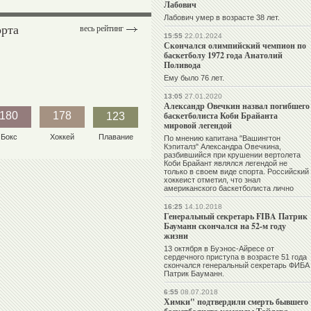
Лабович
Лабович умер в возрасте 38 лет.
орта
весь рейтинг
15:55
22.01.2024
Скончался олимпийский чемпион по
баскетболу 1972 года Анатолий
Поливода
Ему было 76 лет.
13:05
27.01.2020
Александр Овечкин назвал погибшего
180
178
баскетболиста Коби Брайанта
123
мировой легендой
Бокс
Хоккей
Плавание
По мнению капитана "Вашингтон
Кэпиталз" Александра Овечкина,
разбившийся при крушении вертолета
Коби Брайант являлся легендой не
только в своем виде спорта. Российский
хоккеист отметил, что знал
американского баскетболиста лично
16:25
14.10.2018
Генеральный секретарь FIBA Патрик
Бауманн скончался на 52-м году
жизни
13 октября в Буэнос-Айресе от
сердечного приступа в возрасте 51 года
скончался генеральный секретарь ФИБА
Патрик Бауманн.
6:55
08.07.2018
Химки" подтвердили смерть бывшего