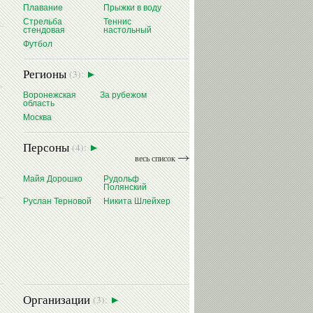
Плавание
Прыжки в воду
Стрельба
Теннис
стендовая
настольный
Футбол
Регионы
(3):
Воронежская
За рубежом
область
Москва
Персоны
(4):
весь список
Майя Дорошко
Рудольф
Полянский
Руслан Терновой
Никита Шлейхер
Организации
(3):