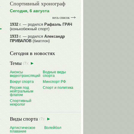
Спортивный хронограф
Сегодня, 6 августа
весь список
1932
г. — родился
Рафаэль ГРАЧ
(конькобежный спорт)
1933
г. — родился
Александр
ПРИВАЛОВ
(биатлон)
1939
г. — родился
Анатолий
Сегодня в новостях
ИОНОВ
(хоккей)
1939
г. — родился
Анатолий
Темы
(7):
ЦАРИК
(борьба вольная)
1946
Анонсы
г. — родился
Водные виды
Виктор
видеотрансляций
спорта
БАЖЕНОВ
(фехтование)
Вокруг спорта
Минспорт РФ
читать далее
Россия под
Спорт и политика
нейтральным
флагом
Спортивный
некролог
Виды спорта
(7):
Артистическое
Волейбол
плавание