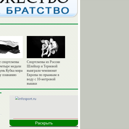
е спортсмены
Спортсмены из России
 четыре медали
Шлейхер и Терновой
день Кубка мира
выиграли чемпионат
у плаванию
Европы по прыжкам в
воду с 10-метровой
вышки
Раскрыть