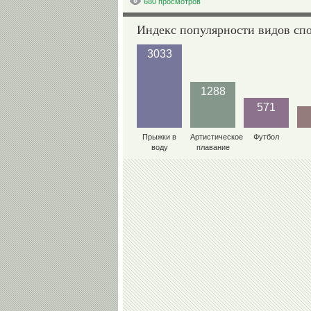
680 просмотров
Индекс популярности видов сп
3033
1288
571
Прыжки в
Артистическое
Футбол
воду
плавание