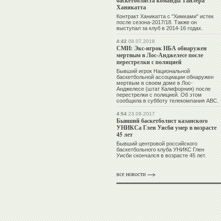
баскетболиста команды Тайлера
Ханикатта
Контракт Ханикатта с "Химками" истек
после сезона-2017/18. Также он
выступал за клуб в 2014-16 годах.
4:42
08.07.2018
СМИ: Экс-игрок НБА обнаружен
мертвым в Лос-Анджелесе после
перестрелки с полицией
Бывший игрок Национальной
баскетбольной ассоциации обнаружен
мертвым в своем доме в Лос-
Анджелесе (штат Калифорния) после
перестрелки с полицией. Об этом
сообщила в субботу телекомпания ABC.
4:54
23.09.2017
Бывший баскетболист казанского
УНИКСа Глен Уисби умер в возрасте
45 лет
Бывший центровой российского
баскетбольного клуба УНИКС Глен
Уисби скончался в возрасте 45 лет.
все новости