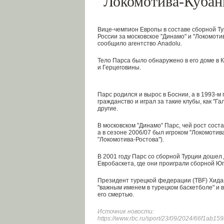
"Локомотива-Кубан
Вице-чемпион Европы в составе сборной Ту
России за московское "Динамо" и "Локомотив
сообщило агентство Anadolu.
Тело Парса было обнаружено в его доме в 
и Герцеговины.
Парс родился и вырос в Боснии, а в 1993-м 
гражданство и играл за такие клубы, как "Га
другие.
В московском "Динамо" Парс, чей рост состав
а в сезоне 2006/07 был игроком "Локомотив
"Локомотива-Ростова").
В 2001 году Парс со сборной Турции доше
Евробаскета, где они проиграли сборной Ю
Президент турецкой федерации (TBF) Хида
"важным именем в турецком баскетболе" и 
его смертью.
Источник новости:
https://www.rbc.ru/sport/23/09/2024/66f1ab1