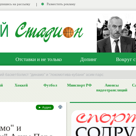
пишись на рассылку
Разместить рекламу
Отставки и не только
Допинг
Вокруг с
й баскетболист "динамо" и "локомотива-кубани" асим парс
ый
Хоккей
Футбол
Минспорт РФ
Анонсы
Са
видеотрансляций
► Аудио
мо" и