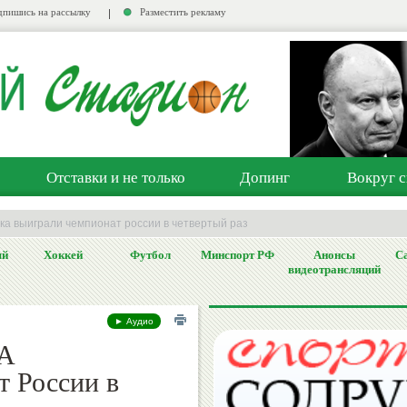
пишись на рассылку
Разместить рекламу
Отставки и не только
Допинг
Вокруг с
ска выиграли чемпионат россии в четвертый раз
ый
Хоккей
Футбол
Минспорт РФ
Анонсы
Са
видеотрансляций
► Аудио
КА
т России в