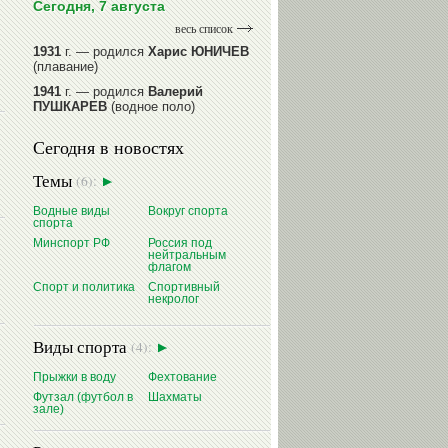
Сегодня, 7 августа
весь список
1931
г. — родился
Харис ЮНИЧЕВ
(плавание)
1941
г. — родился
Валерий
ПУШКАРЕВ
(водное поло)
1947
г. — родился
Валерий
Сегодня в новостях
ИЛЬИНЫХ
(гимнастика спортивная)
1954
г. — родился
Валерий
Темы
(6):
ГАЗЗАЕВ
(футбол)
1956
Водные виды
г. — родился
Владимир
Вокруг спорта
спорта
РЫБАКОВ
(легкая атлетика)
Минспорт РФ
Россия под
нейтральным
читать далее
флагом
Спорт и политика
Спортивный
некролог
Виды спорта
(4):
Прыжки в воду
Фехтование
Футзал (футбол в
Шахматы
зале)