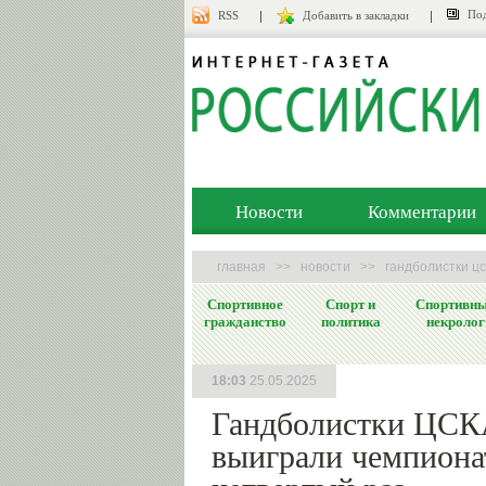
Под
RSS
Добавить в закладки
Новости
Комментарии
главная
>>
новости
>>
гандболистки ц
Спортивное
Спорт и
Спортивн
гражданство
политика
некролог
18:03
25.05.2025
Гандболистки ЦС
выиграли чемпиона