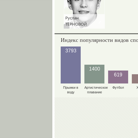
Руслан
ТЕРНОВОЙ
Индекс популярности видов сп
3793
1400
619
Прыжки в
Артистическое
Футбол
воду
плавание