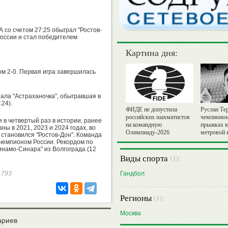
 со счетом 27:25 обыграл "Ростов-
России и стал победителем
Картина дня:
ом 2-0. Первая игра завершилась
ала "Астраханочка", обыгравшая в
:24).
ФИДЕ не допустила
Руслан Те
российских шахматистов
чемпионом
в четвертый раз в истории, ранее
на командную
прыжках в 
ны в 2021, 2023 и 2024 годах, во
Олимпиаду-2026
метровой
становился "Ростов-Дон". Команда
чемпионом России. Рекордом по
инамо-Синара" из Волгограда (12
Виды спорта
(1):
41793
Гандбол
Регионы
(1):
Москва
ариев