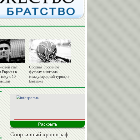
рновой стал
Сборная России по
 Европы в
футзалу выиграла
воду с 10-
международный турнир в
 вышки
Бангкоке
Раскрыть
Спортивный хронограф