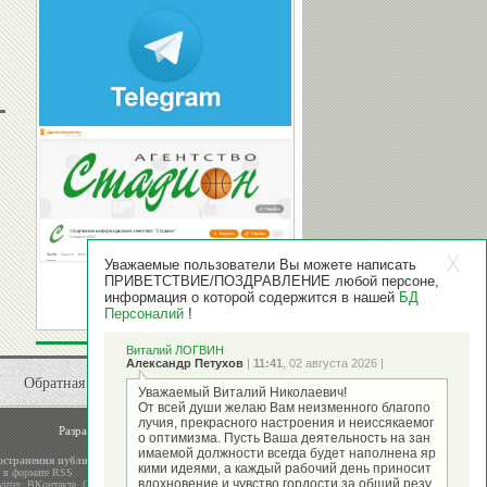
Уважаемые пользователи Вы можете написать
ПРИВЕТСТВИЕ/ПОЗДРАВЛЕНИЕ любой персоне,
информация о которой содержится в нашей
БД
Персоналий
!
Виталий ЛОГВИН
Александр Петухов
|
11:41
, 02 августа 2026 |
Обратная связь
Уважаемый Виталий Николаевич!
От всей души желаю Вам неизменного благопо
лучия, прекрасного настроения и неиссякаемог
Разработка и поддержка
ООО "Стадион"
о оптимизма. Пусть Ваша деятельность на зан
имаемой должности всегда будет наполнена яр
остранения публикаций
кими идеями, а каждый рабочий день приносит
а в формате RSS
вдохновение и чувство гордости за общий резу
itter
,
ВКонтакте
,
Google+