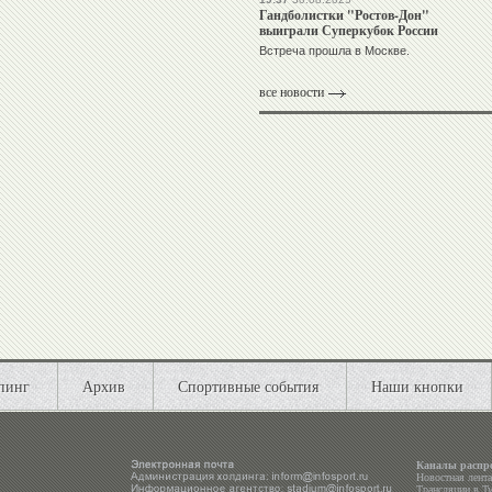
Гандболистки "Ростов-Дон"
выиграли Суперкубок России
Встреча прошла в Москве.
все новости
пинг
Архив
Спортивные события
Наши кнопки
Каналы распр
Новостная лент
Трансляции в
Tw