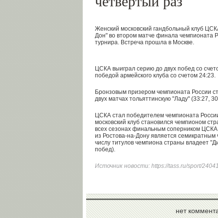
четвертый раз
Женский московский гандбольный клуб ЦСКА
Дон" во втором матче финала чемпионата 
турнира. Встреча прошла в Москве.
ЦСКА выиграл серию до двух побед со счет
победой армейского клуба со счетом 24:23.
Бронзовым призером чемпионата России ст
двух матчах тольяттинскую "Ладу" (33:27, 30
ЦСКА стал победителем чемпионата России 
московский клуб становился чемпионом стра
всех сезонах финальным соперником ЦСКА 
из Ростова-на-Дону является семикратным 
числу титулов чемпиона страны владеет "Д
побед).
Источник новости:
https://tass.ru/sport/240
нет коммент