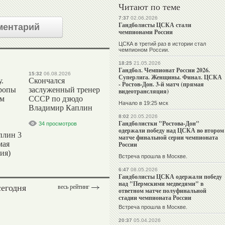
Читают по теме
7:37
02.06.2026
Гандболисты ЦСКА стали
ментарий
чемпионами России
ЦСКА в третий раз в истории стал
чемпионом России.
18:25
21.05.2026
Гандбол. Чемпионат России 2026.
15:32
06.08.2026
Суперлига. Женщины. Финал. ЦСКА
.
Скончался
- Ростов-Дон. 3-й матч (прямая
ропы
заслуженный тренер
видеотрансляция)
ым
СССР по дзюдо
Начало в 19:25 мск
Владимир Каплин
8:02
20.05.2026
Гандболистки "Ростова-Дон"
34 просмотров
одержали победу над ЦСКА во втором
плин 3
матче финальной серии чемпионата
мая
России
ия)
Встреча прошла в Москве.
6:47
08.05.2026
Гандболисты ЦСКА одержали победу
над "Пермскими медведями" в
сегодня
весь рейтинг
ответном матче полуфинальной
стадии чемпионата России
Встреча прошла в Москве.
20:37
05.04.2026