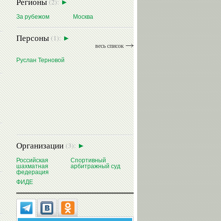
Регионы
(2):
За рубежом
Москва
Персоны
(1):
весь список
Руслан Терновой
Организации
(3):
Российская
Спортивный
шахматная
арбитражный суд
федерация
ФИДЕ