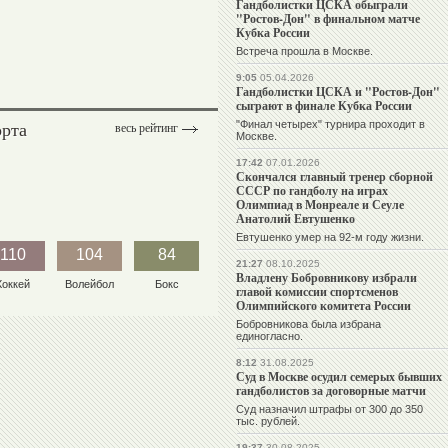
Гандболистки ЦСКА обыграли
"Ростов-Дон" в финальном матче
Кубка России
Встреча прошла в Москве.
9:05
05.04.2026
Гандболистки ЦСКА и "Ростов-Дон"
сыграют в финале Кубка России
орта
"Финал четырех" турнира проходит в
весь рейтинг
Москве.
17:42
07.01.2026
Скончался главный тренер сборной
СССР по гандболу на играх
Олимпиад в Монреале и Сеуле
Анатолий Евтушенко
Евтушенко умер на 92-м году жизни.
110
104
84
21:27
08.10.2025
Владлену Бобровникову избрали
Хоккей
Волейбол
Бокс
главой комиссии спортсменов
Олимпийского комитета России
Бобровникова была избрана
единогласно.
8:12
31.08.2025
Суд в Москве осудил семерых бывших
гандболистов за договорные матчи
Суд назначил штрафы от 300 до 350
тыс. рублей.
19:37
30.08.2025