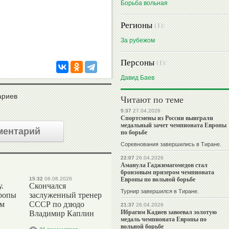
Борьба вольная
Регионы
(1):
За рубежом
Персоны
(1):
Давид Баев
ариев
Читают по теме
5:37
27.04.2026
Спортсмены из России выиграли
медальный зачет чемпионата Европы
ментарий
по борьбе
Соревнования завершились в Тиране.
22:07
26.04.2026
Аманула Гаджимагомедов стал
бронзовым призером чемпионата
Европы по вольной борьбе
15:32
06.08.2026
.
Скончался
Турнир завершился в Тиране.
ропы
заслуженный тренер
ым
СССР по дзюдо
21:37
26.04.2026
Ибрагим Кадиев завоевал золотую
Владимир Каплин
медаль чемпионата Европы по
вольной борьбе