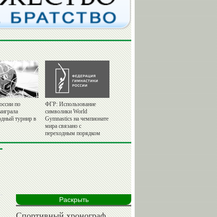
оссии по
ФГР: Использование
ыиграла
символики World
дный турнир в
Gymnastics на чемпионате
мира связано с
переходным порядком
Раскрыть
Спортивный хронограф