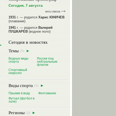
Сегодня, 7 августа
весь список
1931
г. — родился
Харис ЮНИЧЕВ
(плавание)
1941
г. — родился
Валерий
ПУШКАРЕВ
(водное поло)
1947
г. — родился
Валерий
Сегодня в новостях
ИЛЬИНЫХ
(гимнастика спортивная)
1954
г. — родился
Валерий
Темы
(3):
ГАЗЗАЕВ
(футбол)
1956
Водные виды
г. — родился
Россия под
Владимир
спорта
нейтральным
РЫБАКОВ
(легкая атлетика)
флагом
Спортивный
читать далее
некролог
Виды спорта
(3):
Прыжки в воду
Фехтование
Футзал (футбол в
зале)
Регионы
(2):