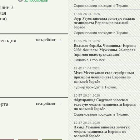
31 просмотров
Соревнования проходят в Тиране.
плин 3
мая
18:05
26.04.2026
Заур Угуев завоевал золотую медаль
ия)
чемпионата Европы по вольной
борьбе
Соревнования проходят в Тиране.
сегодня
весь рейтинг
15:55
26.04.2026
Вольная борьба. Чемпионат Европы
2026. Финалы. Мужчины. 26 апреля
(прямая видеотрансляция)
Начало в 17:55 мск
11:42
26.04.2026
Муса Мехтиханов стал серебряным
призером чемпионата Европы по
вольной борьбе
Турнир проходит в Тиране.
10:57
26.04.2026
Абдулрашид Садулаев завоевал
орта
весь рейтинг
золотую медаль чемпионата Европы
по вольной борьбе
Соревнования проходят в Тиране.
10:47
26.04.2026
Ахмед Усманов завоевал золотую
медаль чемпионата Европы по
вольной борьбе