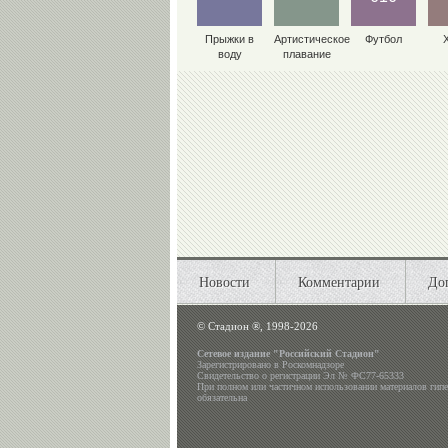
Прыжки в
Артистическое
Футбол
воду
плавание
Новости
Комментарии
До
©
Стадион ®, 1998-2026
Сетевое издание "Российский Стадион"
Зарегистрировано в Роскомнадзоре
Свидетельство о регистрации Эл № ФС77-65333
При полном или частичном использовании материалов гип
обязательна