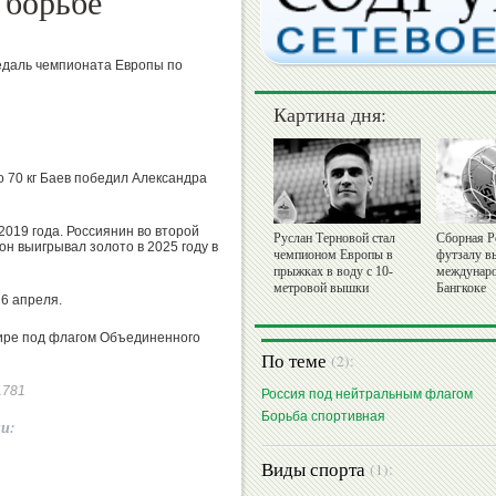
 борьбе
едаль чемпионата Европы по
Картина дня:
о 70 кг Баев победил Александра
2019 года. Россиянин во второй
Руслан Терновой стал
Сборная Р
н выигрывал золото в 2025 году в
чемпионом Европы в
футзалу в
прыжках в воду с 10-
междунаро
метровой вышки
Бангкоке
6 апреля.
ире под флагом Объединенного
По теме
(2):
21781
Россия под нейтральным флагом
Борьба спортивная
ии:
Виды спорта
(1):