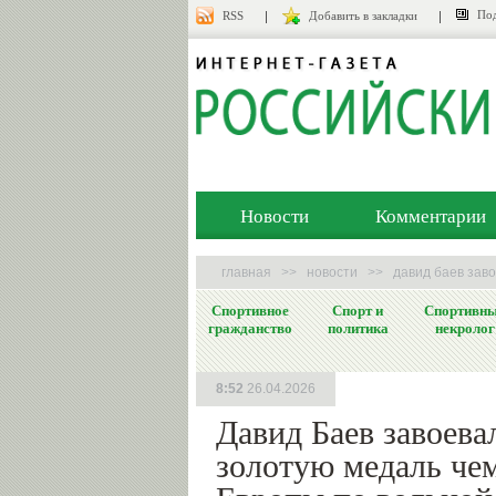
Под
RSS
Добавить в закладки
Новости
Комментарии
главная
>>
новости
>>
давид баев зав
Спортивное
Спорт и
Спортивн
гражданство
политика
некролог
8:52
26.04.2026
Давид Баев завоева
золотую медаль че