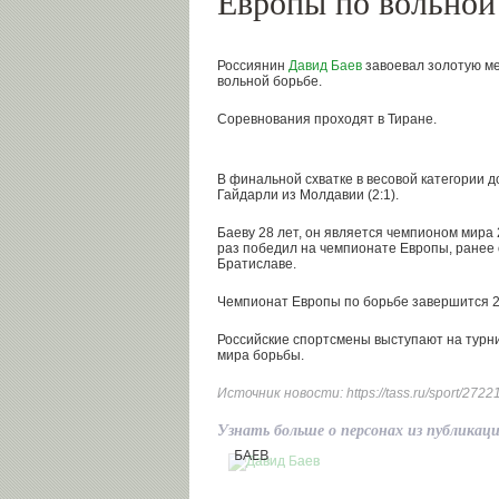
Европы по вольной
Россиянин
Давид Баев
завоевал золотую м
вольной борьбе.
Соревнования проходят в Тиране.
В финальной схватке в весовой категории д
Гайдарли из Молдавии (2:1).
Баеву 28 лет, он является чемпионом мира 
раз победил на чемпионате Европы, ранее о
Братиславе.
Чемпионат Европы по борьбе завершится 2
Российские спортсмены выступают на турн
мира борьбы.
Источник новости:
https://tass.ru/sport/272
Узнать больше о персонах из публикац
Давид
БАЕВ