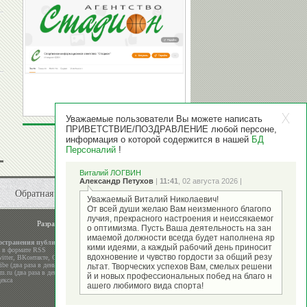
Уважаемые пользователи Вы можете написать
ПРИВЕТСТВИЕ/ПОЗДРАВЛЕНИЕ любой персоне,
информация о которой содержится в нашей
БД
Персоналий
!
Виталий ЛОГВИН
Александр Петухов
|
11:41
, 02 августа 2026 |
Обратная связь
Уважаемый Виталий Николаевич!
От всей души желаю Вам неизменного благопо
лучия, прекрасного настроения и неиссякаемог
Разработка и поддержка
ООО "Стадион"
о оптимизма. Пусть Ваша деятельность на зан
имаемой должности всегда будет наполнена яр
остранения публикаций
кими идеями, а каждый рабочий день приносит
а в формате RSS
вдохновение и чувство гордости за общий резу
itter
,
ВКонтакте
,
Google+
be (два раза в день)
льтат. Творческих успехов Вам, смелых решени
m.ru (два раза в день)
й и новых профессиональных побед на благо н
екса
ашего любимого вида спорта!