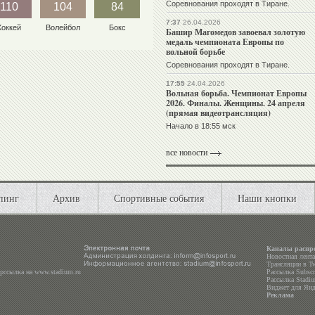
Соревнования проходят в Тиране.
110
104
84
7:37
26.04.2026
Хоккей
Волейбол
Бокс
Башир Магомедов завоевал золотую
медаль чемпионата Европы по
вольной борьбе
Соревнования проходят в Тиране.
17:55
24.04.2026
Вольная борьба. Чемпионат Европы
2026. Финалы. Женщины. 24 апреля
(прямая видеотрансляция)
Начало в 18:55 мск
все новости
пинг
Архив
Спортивные события
Наши кнопки
Каналы распр
Новостная лент
Трансляции в
Tw
ерссылка на
www.stadium.ru
Рассылка Subscri
Рассылка Stadiu
Виджет для Янд
Реклама