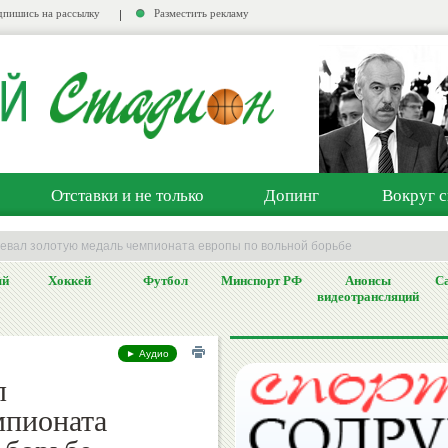
пишись на рассылку
Разместить рекламу
Отставки и не только
Допинг
Вокруг с
оевал золотую медаль чемпионата европы по вольной борьбе
ый
Хоккей
Футбол
Минспорт РФ
Анонсы
Са
видеотрансляций
► Аудио
л
мпионата