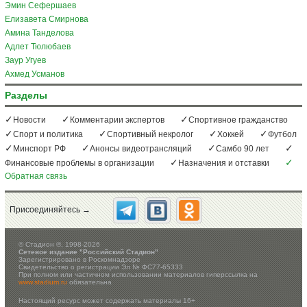
Эмин Сефершаев
Елизавета Смирнова
Амина Танделова
Адлет Тюлюбаев
Заур Угуев
Ахмед Усманов
Разделы
Новости
Комментарии экспертов
Спортивное гражданство
Спорт и политика
Спортивный некролог
Хоккей
Футбол
Минспорт РФ
Анонсы видеотрансляций
Самбо 90 лет
Финансовые проблемы в организации
Назначения и отставки
Обратная связь
Присоединяйтесь →
©
Стадион ®, 1998-2026
Сетевое издание "Российский Стадион"
Зарегистрировано в Роскомнадзоре
Свидетельство о регистрации Эл № ФС77-65333
При полном или частичном использовании материалов гиперссылка на
www.stadium.ru
обязательна
Настоящий ресурс может содержать материалы 16+