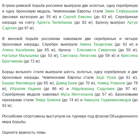
В греко-римской борьбе россияне выиграли две золотые, одну серебряную
и одну бронзовую медаль. Чемпионами Европы стали
Эмин Сефершаев
(весовая категория до 55 кг) и
Сергей Емелин
(до 63 кг). Серебряная
награда на счету
Адлета Тюлюбаева
(до 82 кг). Бронзу выиграл
Артур
Саргсян
(до 97 кг).
В женской борьбе россиянки завоевали две серебряные и четыре
бронзовые награды. Серебро выиграли
Амина Танделова
(до 62 кг) и
Алина Касабиева
(до 65 кг), бронзу -
Елизавета Смирнова
(до 50 кг),
Наталья Малышева
(до 53 кг),
Светлана Липатова
(до 59 кг) и
Кристина
Братчикова
(до 72 кг).
Борцы вольного стиля выиграли шесть золотых, одну серебряную и две
бронзовые награды. Чемпионами Европы стали
Заур Угуев
(до 61 кг),
Башир Магомедов
(до 65 кг),
Давид Баев
(до 70 кг),
Ахмед Усманов
(до 79
кг),
Ибрагим Кадиев
(до 86 кг) и
Абдулрашид Садулаев
(до 97 кг).
Серебряную медали завоевал
Муса Мехтиханов
(до 57 кг). Бронзовыми
призерами стали
Тимур Бижоев
(до 74 кг) и
Аманула Гаджимагомедов
(до
92 кг).
Российские спортсмены выступали на турнире под флагом Объединенного
мира борьбы.
Оцените важность темы