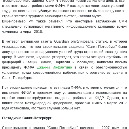
"Всем (рабочим стадиона "Санкт-Петербург") были заплачены деньги. Все
в соответствии с требованиями ФИФА. У нас ведется мониторинг условий
труда, он постоянно публикуется, никаких вопросов не было и нет, у нас в
стране жесткое трудовое законодательство", - заявил Мутко.
Вице-премьер РФ также отметил, что некоторые зарубежные СМИ
специально устраивают негативную информационную кампанию вокруг
чемпионата мира - 2018.
В четверг английская газета Guardian опубликовала статью, в которой
утверждается, что при строительстве стадиона "Санкт-Петербург" были
допущены некоторые нарушения условий труда строителей, возводивших
арену. В частности, издание утверждает, что главы четырех футбольных
федераций (Швеции, Дании, Норвегии и Исландии) написали письмо
президенту ФИФА
Джанни Инфантино
в связи с обеспокоенностью
условиями труда северокорейских рабочих при строительстве арены в
Санкт-Петербурге.
При этом издание приводит ответ главы ФИФА, в котором отмечается, что
инспекция ФИФА в прошлом году установила факты использования на
стройке санкт-петербургского стадиона рабочих из КНДР. Однако, как
пишет глава международной федерации, проверка ФИФА в марте 2017
года установила, что таких случаев больше нет.
О стадионе Санкт-Петербург
Строительство стадиона "Санкт-Петербург" началось в 2007 году, его