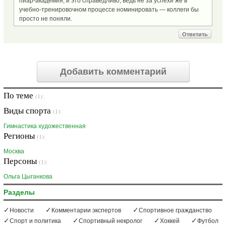
пиар-академия, и это справедливо, ведь не за успехи же в
учебно-тренировочном процессе номинировать — коллеги бы
просто не поняли.
Ответить
Добавить комментарий
По теме
(1):
Виды спорта
(1):
Гимнастика художественная
Регионы
(1):
Москва
Персоны
(1):
Ольга Цыганкова
Разделы
Новости
Комментарии экспертов
Спортивное гражданство
Спорт и политика
Спортивный некролог
Хоккей
Футбол