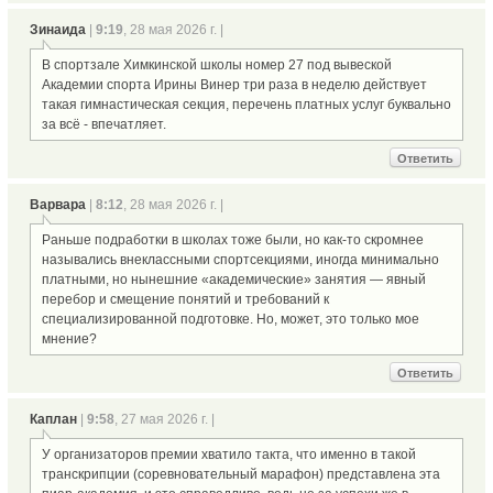
Зинаида
|
9:19
, 28 мая 2026 г. |
В спортзале Химкинской школы номер 27 под вывеской
Академии спорта Ирины Винер три раза в неделю действует
такая гимнастическая секция, перечень платных услуг буквально
за всё - впечатляет.
Ответить
Варвара
|
8:12
, 28 мая 2026 г. |
Раньше подработки в школах тоже были, но как-то скромнее
назывались внеклассными спортсекциями, иногда минимально
платными, но нынешние «академические» занятия — явный
перебор и смещение понятий и требований к
специализированной подготовке. Но, может, это только мое
мнение?
Ответить
Каплан
|
9:58
, 27 мая 2026 г. |
У организаторов премии хватило такта, что именно в такой
транскрипции (соревновательный марафон) представлена эта