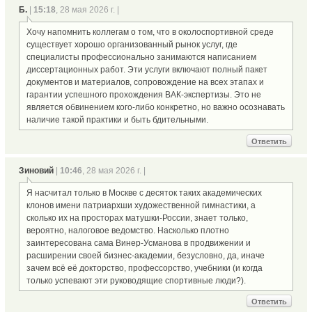
Б.
|
15:18
, 28 мая 2026 г. |
Хочу напомнить коллегам о том, что в околоспортивной среде
существует хорошо организованный рынок услуг, где
специалисты профессионально занимаются написанием
диссертационных работ. Эти услуги включают полный пакет
документов и материалов, сопровождение на всех этапах и
гарантии успешного прохождения ВАК-экспертизы. Это не
является обвинением кого-либо конкретно, но важно осознавать
наличие такой практики и быть бдительными.
Ответить
Зиновий
|
10:46
, 28 мая 2026 г. |
Я насчитал только в Москве с десяток таких академических
клонов имени патриархши художественной гимнастики, а
сколько их на просторах матушки-России, знает только,
вероятно, налоговое ведомство. Насколько плотно
заинтересована сама Винер-Усманова в продвижении и
расширении своей бизнес-академии, безусловно, да, иначе
зачем всё её докторство, профессорство, учебники (и когда
только успевают эти руководящие спортивные люди?).
Ответить