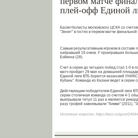
первом матче фина
плей-офф Единой л
Баскетболисты московского ЦСКА со счетом
"Зенит" в гостях в первом матче финальной
Самым результативным игроком в составе п
набравший 19 очков. У проигравших больше 
Бэйкона (28).
Счет в серии до четырех побед стал 1-0 в 
матч пройдет 29 мая на домашней площадк
Единой лиги ВТБ борются казанский УНИКС 
Кубань". Команда из Казани ведет в серии с
Действующим победителем Единой лиги ВТ
серии столичная команда со счетом 4-1 о
выигрывали титул 11 раз и являются рекор
разу трофей завоевывали "Химки" (2011), "З
Источник новости:
https://tass.ru/sport/240