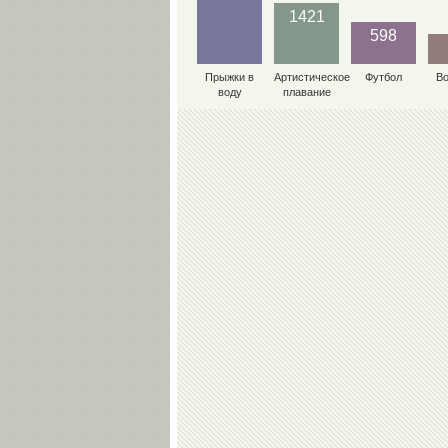
1421
598
Прыжки в
Артистическое
Футбол
В
воду
плавание