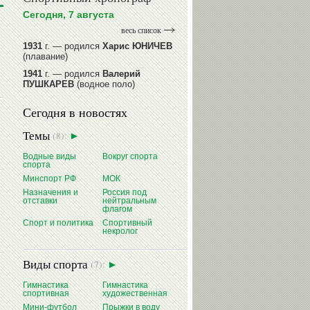
Сегодня, 7 августа
весь список
1931
г. — родился
Харис ЮНИЧЕВ
(плавание)
1941
г. — родился
Валерий
ПУШКАРЕВ
(водное поло)
1947
г. — родился
Валерий
Сегодня в новостях
ИЛЬИНЫХ
(гимнастика спортивная)
1954
г. — родился
Валерий
Темы
(8):
ГАЗЗАЕВ
(футбол)
1956
Водные виды
г. — родился
Владимир
Вокруг спорта
спорта
РЫБАКОВ
(легкая атлетика)
Минспорт РФ
МОК
читать далее
Назначения и
Россия под
отставки
нейтральным
флагом
Спорт и политика
Спортивный
некролог
Виды спорта
(7):
Гимнастика
Гимнастика
спортивная
художественная
Мини-футбол
Прыжки в воду