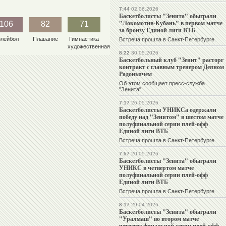
7:44
02.06.2026
Баскетболисты "Зенита" обыграли
"Локомотив-Кубань" в первом матче
106
82
71
за бронзу Единой лиги ВТБ
олейбол
Плавание
Гимнастика
Встреча прошла в Санкт-Петербурге.
художественная
8:22
30.05.2026
Баскетбольный клуб "Зенит" расторг
контракт с главным тренером Деяном
Радоньичем
Об этом сообщает пресс-служба
"Зенита".
7:17
26.05.2026
Баскетболисты УНИКСа одержали
победу над "Зенитом" в шестом матче
полуфинальной серии плей-офф
Единой лиги ВТБ
Встреча прошла в Санкт-Петербурге.
7:57
20.05.2026
Баскетболисты "Зенита" обыграли
УНИКС в четвертом матче
полуфинальной серии плей-офф
Единой лиги ВТБ
Встреча прошла в Санкт-Петербурге.
8:17
29.04.2026
Баскетболисты "Зенита" обыграли
"Уралмаш" во втором матче
четвертьфинальной серии плей-офф