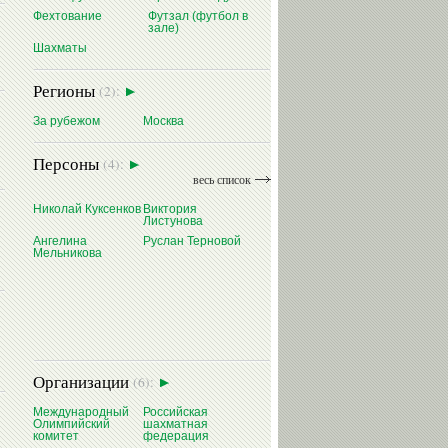
Фехтование
Футзал (футбол в
зале)
Шахматы
Регионы
(2):
За рубежом
Москва
Персоны
(4):
весь список
Николай Куксенков
Виктория
Листунова
Ангелина
Руслан Терновой
Мельникова
Организации
(6):
Международный
Российская
Олимпийский
шахматная
комитет
федерация