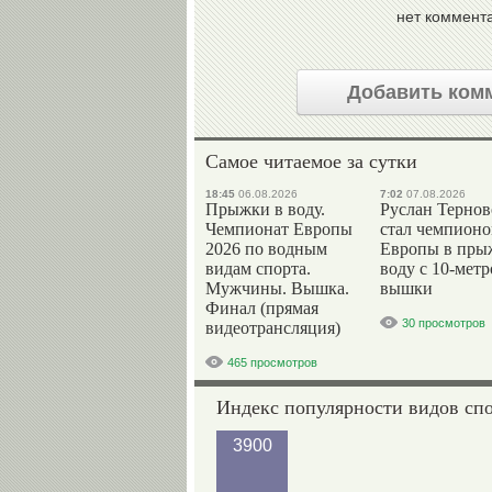
нет коммент
Добавить ком
Самое читаемое за сутки
18:45
06.08.2026
7:02
07.08.2026
Прыжки в воду.
Руслан Терно
Чемпионат Европы
стал чемпион
2026 по водным
Европы в пры
видам спорта.
воду с 10-мет
Мужчины. Вышка.
вышки
Финал (прямая
30 просмотров
видеотрансляция)
465 просмотров
Индекс популярности видов сп
3900