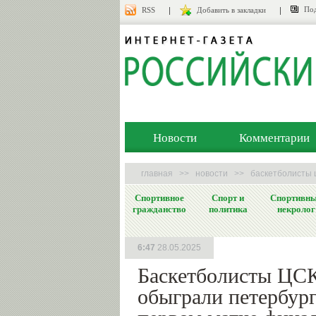
Под
RSS
Добавить в закладки
Новости
Комментарии
главная
>>
новости
>>
баскетболисты 
Спортивное
Спорт и
Спортивн
гражданство
политика
некролог
6:47
28.05.2025
Баскетболисты ЦС
обыграли петербург