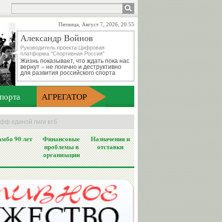
Пятница, Август 7, 2026, 20:55
Александр Войнов
Руководитель проекта Цифровая
платформа "Спортивная Россия"
Жизнь показывает, что ждать пока нас
вернут – не логично и деструктивно
для развития российского спорта
порта
АГРЕГАТОР
офф единой лиги втб
мбо 90 лет
Финансовые
Назначения и
проблемы в
отставки
организации