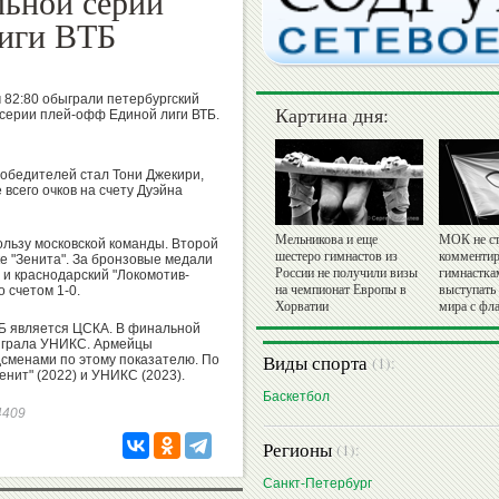
льной серии
иги ВТБ
 82:80 обыграли петербургский
Картина дня:
 серии плей-офф Единой лиги ВТБ.
обедителей стал Тони Джекири,
всего очков на счету Дуэйна
Мельникова и еще
МОК не ст
пользу московской команды. Второй
шестеро гимнастов из
комментир
е "Зенита". За бронзовые медали
России не получили визы
гимнастка
и краснодарский "Локомотив-
на чемпионат Европы в
выступать
о счетом 1-0.
Хорватии
мира с фл
Б является ЦСКА. В финальной
быграла УНИКС. Армейцы
Виды спорта
дсменами по этому показателю. По
(1):
енит" (2022) и УНИКС (2023).
Баскетбол
64409
Регионы
(1):
Санкт-Петербург