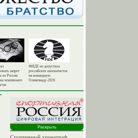
ал
ФИДЕ не допустила
овать запрет
российских шахматистов
м из России
на командную
 на чемпионате
Олимпиаду-2026
агом
Раскрыть
Спортивный хронограф