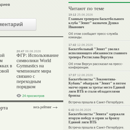
ариев
Читают по теме
19:12
25.06.2026
Главным тренером баскетбольного
клуба "Зенит" назначен Душко
ментарий
Иванович
Об этом сообщает пресс-служба
команды.
17:42
12.06.2026
Баскетбольный "Зенит" уволил
20:47
06.08.2026
исполняющего обязанности главного
вой
ФГР: Использование
тренера Ростислава Вергуна
ом
символики World
Об этом Вергун рассказал на пресс-
жках в
Gymnastics на
конференции.
ровой
чемпионате мира
17:37
12.06.2026
связано с
Баскетболисты "Локомотива-
переходным
Кубань" обыграли "Зенит" в пятом
порядком
матче серии за третье место Единой
лиги ВТБ и стали обладателями
бронзы
24 просмотров
Встреча прошла в Санкт-Петербурге.
орта
весь рейтинг
6:42
04.06.2026
Баскетболисты "Зенита" одержали
вторую победу в серии за бронзу
Единой лиги ВТБ
Встреча прошла в Санкт-Петербурге.