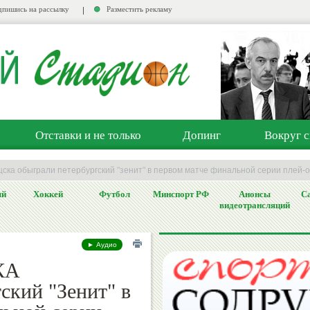
пишись на рассылку
Разместить рекламу
Отставки и не только
Допинг
Вокруг с
цска обыграли петербургский "зенит" в первом матче финальной серии плей-
ый
Хоккей
Футбол
Минспорт РФ
Анонсы
Са
видеотрансляций
► Аудио
КА
ский "Зенит" в