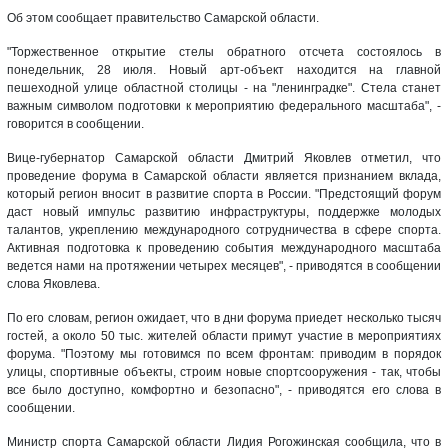
Об этом сообщает правительство Самарской области.
"Торжественное открытие стелы обратного отсчета состоялось в
понедельник, 28 июля. Новый арт-объект находится на главной
пешеходной улице областной столицы - на "ленинградке". Стела станет
важным символом подготовки к мероприятию федерального масштаба", -
говорится в сообщении.
Вице-губернатор Самарской области Дмитрий Яковлев отметил, что
проведение форума в Самарской области является признанием вклада,
который регион вносит в развитие спорта в России. "Предстоящий форум
даст новый импульс развитию инфраструктуры, поддержке молодых
талантов, укреплению международного сотрудничества в сфере спорта.
Активная подготовка к проведению события международного масштаба
ведется нами на протяжении четырех месяцев", - приводятся в сообщении
слова Яковлева.
По его словам, регион ожидает, что в дни форума приедет несколько тысяч
гостей, а около 50 тыс. жителей области примут участие в мероприятиях
форума. "Поэтому мы готовимся по всем фронтам: приводим в порядок
улицы, спортивные объекты, строим новые спортсооружения - так, чтобы
все было доступно, комфортно и безопасно", - приводятся его слова в
сообщении.
Министр спорта Самарской области Лидия Рогожинская сообщила, что в