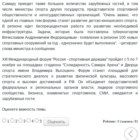
Самару приедет также большое количество зарубежных гостей, в том
числе министры спорта других государств, представители спортивной
общественности и негосударственных организаций. "Очень важно, что
одной из главных тем форума станет развитие детско-юношеского спорта.
В регионе идет беспрецедентная работа по развитию необходимой
инфраструктуры. Задача, которая была поставлена губернатором
Вячеславом Андреевичем Федорищевым - появление в регионе 100 новых
спортивных сооружений за год - однозначно будет выполнена", - цитируют
слова министра в сообщении.
XIII Международный форум "Россия - спортивная держава" пройдет с 5 по 7
ноября на площадках стадиона "Солидарность Самара Арена" и Дворца
спорта имени Владимира Высоцкого. Форум станет площадкой для
стратегического диалога о развитии физической культуры, массового
спорта и высоких достижений в РФ. Он объединит представителей
федеральных и региональных органов власти, лидеров спортивного
сообщества, бизнеса, знаменитых спортсменов, СМИ, ожидаются и
зарубежные гости.
Оцените важность темы
1
2
3
4
5
Рейтинг:
0
(оценок: 0)